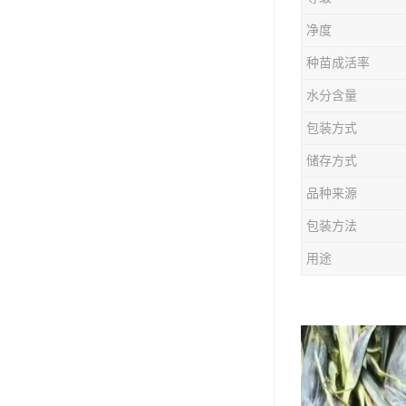
防风种苗
净度
夏枯草种子
种苗成活率
知母种苗
水分含量
包装方式
白术种苗
储存方式
薄荷种苗
品种来源
佩兰种苗
包装方法
用途