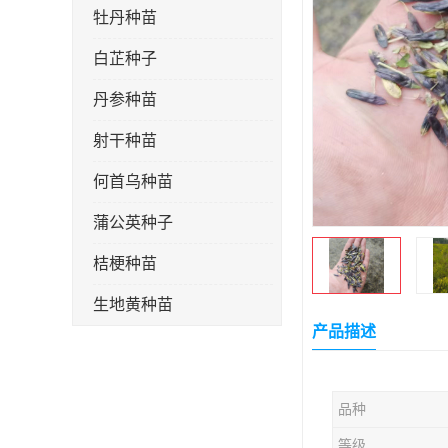
牡丹种苗
白芷种子
丹参种苗
射干种苗
何首乌种苗
蒲公英种子
桔梗种苗
生地黄种苗
产品描述
玄参种苗
紫苑种苗
品种
板蓝根种子
等级