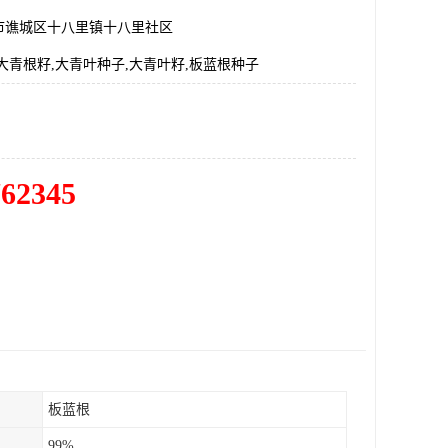
市谯城区十八里镇十八里社区
大青根籽,大青叶种子,大青叶籽,板蓝根种子
762345
板蓝根
99%