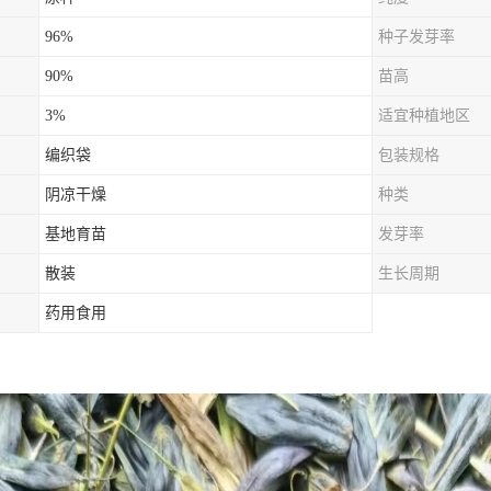
96%
种子发芽率
90%
苗高
3%
适宜种植地区
编织袋
包装规格
阴凉干燥
种类
基地育苗
发芽率
散装
生长周期
药用食用