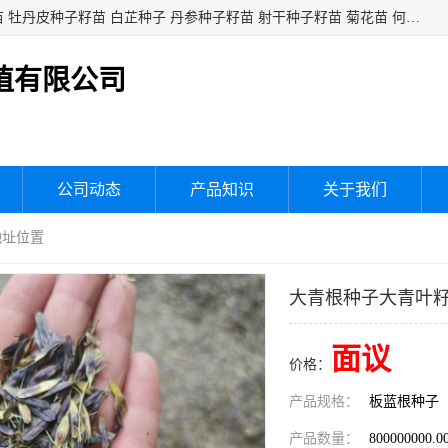
白芍种子籽苗 白芍芽头 芍药种子籽苗 芍药芽头 赤芍种子籽苗 牡丹皮种子籽苗 白芷种子 丹参种子籽苗 射干种子籽苗 菊花苗 何乌苗 蒲公英种子 桔梗种子籽苗 生地黄芽苗 玄参芽苗 元参芽苗 黑参芽苗 紫苑芽 紫菀苗 板蓝根种子 板兰根籽 大青叶种子 大青根种苗 防风种子 夏枯草种子 夏枯球籽 知母种子籽苗 白术种子 白术籽苗 薄荷种子籽苗 红花种子籽油
植有限公司
公司动态
产品知识
关于我们
地址位置
大青根种子大青叶
面议
价格：
产品规格：
板蓝根种子
产品数量：
800000000.