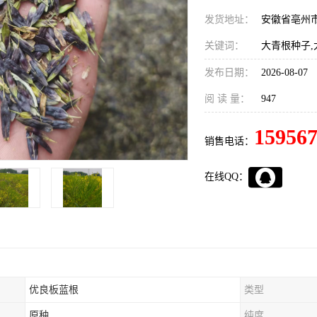
发货地址：
安徽省亳州
关键词：
大青根种子,
发布日期：
2026-08-07
阅 读 量：
947
15956
销售电话：
在线QQ：
优良板蓝根
类型
原种
纯度