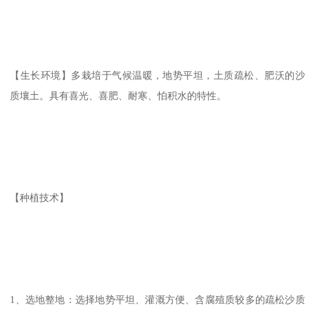
【生长环境】多栽培于气候温暖，地势平坦，土质疏松、肥沃的沙
质壤土。具有喜光、喜肥、耐寒、怕积水的特性。
【种植技术】
1、选地整地：选择地势平坦、灌溉方便、含腐殖质较多的疏松沙质