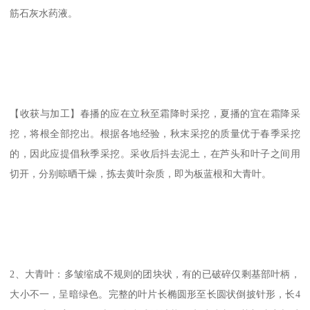
筋石灰水药液。
【收获与加工】春播的应在立秋至霜降时采挖，夏播的宜在霜降采
挖，将根全部挖出。根据各地经验，秋末采挖的质量优于春季采挖
的，因此应提倡秋季采挖。采收后抖去泥土，在芦头和叶子之间用
切开，分别晾晒干燥，拣去黄叶杂质，即为板蓝根和大青叶。
2、大青叶：多皱缩成不规则的团块状，有的已破碎仅剩基部叶柄，
大小不一，呈暗绿色。完整的叶片长椭圆形至长圆状倒披针形，长4