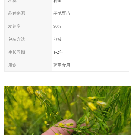
种类
种苗
品种来源
基地育苗
发芽率
90%
包装方法
散装
生长周期
1-2年
用途
药用食用