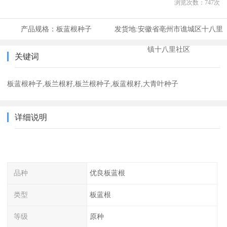
浏览次数：
747
次
产品规格：
板蓝根种子
发货地:
安徽省亳州市谯城区十八里
镇十八里社区
关键词
板蓝根种子,板兰根籽,板兰根种子,板蓝根籽,大青叶种子
详细说明
品种
优良板蓝根
类型
板蓝根
等级
原种