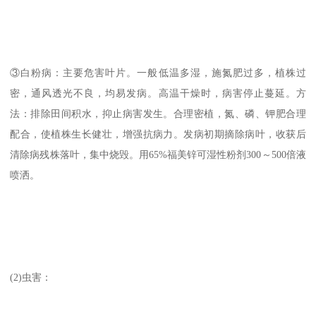
③白粉病：主要危害叶片。一般低温多湿，施氮肥过多，植株过
密，通风透光不良，均易发病。高温干燥时，病害停止蔓延。方
法：排除田间积水，抑止病害发生。合理密植，氮、磷、钾肥合理
配合，使植株生长健壮，增强抗病力。发病初期摘除病叶，收获后
清除病残株落叶，集中烧毁。用65%福美锌可湿性粉剂300～500倍液
喷洒。
(2)虫害：