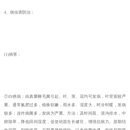
4、病虫害防治：
(1)病害：
①白锈病：由真菌鞭毛菌引起。叶、茎、花均可发病，叶背面较严
重。通常氮肥过多，植株软嫩，雨水多、湿度大，时冷时暖，发病
较多；连作病菌多，发病为严重。方法：及时间苗、清沟排水，中
耕除草，降低田间湿度，促使幼苗生长健壮，增强抗病力。苗期结
合间苗，剔除病苗，后期要摘除病叶，以免病菌传播。发病初期喷