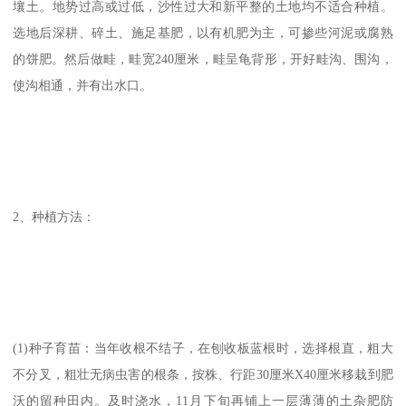
壤土。地势过高或过低，沙性过大和新平整的土地均不适合种植。
选地后深耕、碎土、施足基肥，以有机肥为主，可掺些河泥或腐熟
的饼肥。然后做畦，畦宽240厘米，畦呈龟背形，开好畦沟、围沟，
使沟相通，并有出水口。
2、种植方法：
(1)种子育苗：当年收根不结子，在刨收板蓝根时，选择根直，粗大
不分叉，粗壮无病虫害的根条，按株、行距30厘米X40厘米移栽到肥
沃的留种田内。及时浇水，11月下旬再铺上一层薄薄的土杂肥防