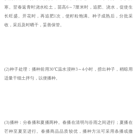
寒。翌春返青时浇水松土，苗高6～7厘米时，追肥、浇水，促使生
长旺盛。开花时，再追肥1次，使籽粒饱满。种子成熟后，分批采
收，采后及时晒干，妥善保管。
(2)种子处理：播种前用30℃温水浸种3～4小时，捞出种子，稍晾用
适量干细土拌匀，以便播种。
(3)播种：分春播和夏播两种。春播在清明与谷雨之间进行；夏播在
芒种至夏至进行。春播商品品质较优，播种方法可采用条播或撒