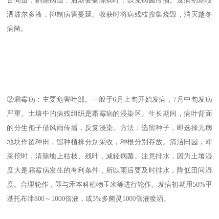
洒波尔多液，抑制病害蔓延。收获时将病残枝搜集烧毁，消灭越冬
病菌。
②霜霉病：主要危害叶部。一般于6月上旬开始发病，7月中旬发病
严重。土壤中的病残组织是霜霉病的浸染区。生长期间，病叶背面
的分生孢子借风雨传播，反复浸染。方法：选留种子，即选择无病
地块作留种田，留种植株分别采收，种根分别存放。清洁田园，即
采挖时，清除地上枯枝、残叶，减轻病菌。注意排水，因为土壤湿
度大是霜霉病发生的有利条件，所以雨后要及时排水，降低田间湿
度。合理轮作，即与禾本科植物玉米等进行轮作。发病初期用50%甲
基托布津800～1000倍液，或5%多菌灵1000倍液喷洒。