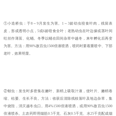
①小造桥虫：于8～9月发生为害。1～3龄幼虫咬食叶肉，残留表
皮，形成透明小点，5或6龄咬食全叶；老熟幼虫在叶边缘或茎叶间
吐丝作薄茧、化蛹。冬季以蛹在田间杂草中越冬，来年孵化后再变
为害。方法：用90%敌百虫1500倍液喷洒，喷药时要着重喷中、下部
老叶，效果明显。
②蚜虫：发生时多密集在嫩叶、新梢上吸取汁液，使叶片、嫩梢卷
缩、枯萎、生长不良。方法：收获后清除残枝落叶及地边杂草，集
中烧毁，消灭越冬虫口。用4%1500倍液喷洒，或用90%敌百虫1500
倍液喷杀。土农药即用烟筋0.5千克、石灰0.5千克、水25千克配成烟