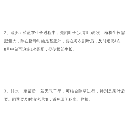
2、追肥：菘蓝在生长过程中，先割叶子(大青叶)两次。植株生长需
肥量大，除在播种时施足基肥外，要在每次割叶后，及时追肥1次，
8月中旬再追施1次粪肥，促使根部生长。
3、排水：定苗后，若天气干旱，可结合除草进行，特别是采叶后
要。雨季要及时清沟理墒，避免田间积水、烂根。