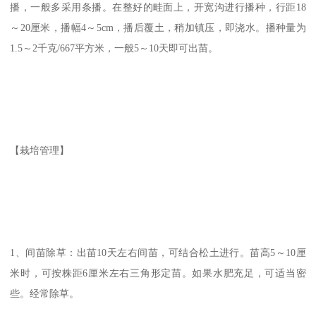
播，一般多采用条播。在整好的畦面上，开宽沟进行播种，行距18
～20厘米，播幅4～5cm，播后覆土，稍加镇压，即浇水。播种量为
1.5～2千克/667平方米，一般5～10天即可出苗。
【栽培管理】
1、间苗除草：出苗10天左右间苗，可结合松土进行。苗高5～10厘
米时，可按株距6厘米左右三角形定苗。如果水肥充足，可适当密
些。经常除草。