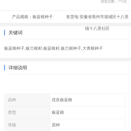
浏览次数：
775
次
产品规格：
板蓝根种子
发货地:
安徽省亳州市谯城区十八里
镇十八里社区
关键词
板蓝根种子,板兰根籽,板蓝根籽,板兰根种子,大青根种子
详细说明
品种
优良板蓝根
类型
板蓝根
等级
原种