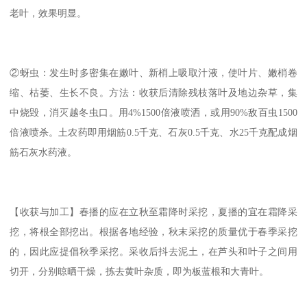
老叶，效果明显。
②蚜虫：发生时多密集在嫩叶、新梢上吸取汁液，使叶片、嫩梢卷
缩、枯萎、生长不良。方法：收获后清除残枝落叶及地边杂草，集
中烧毁，消灭越冬虫口。用4%1500倍液喷洒，或用90%敌百虫1500
倍液喷杀。土农药即用烟筋0.5千克、石灰0.5千克、水25千克配成烟
筋石灰水药液。
【收获与加工】春播的应在立秋至霜降时采挖，夏播的宜在霜降采
挖，将根全部挖出。根据各地经验，秋末采挖的质量优于春季采挖
的，因此应提倡秋季采挖。采收后抖去泥土，在芦头和叶子之间用
切开，分别晾晒干燥，拣去黄叶杂质，即为板蓝根和大青叶。