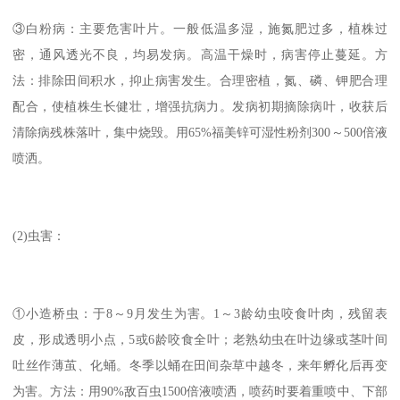
③白粉病：主要危害叶片。一般低温多湿，施氮肥过多，植株过
密，通风透光不良，均易发病。高温干燥时，病害停止蔓延。方
法：排除田间积水，抑止病害发生。合理密植，氮、磷、钾肥合理
配合，使植株生长健壮，增强抗病力。发病初期摘除病叶，收获后
清除病残株落叶，集中烧毁。用65%福美锌可湿性粉剂300～500倍液
喷洒。
(2)虫害：
①小造桥虫：于8～9月发生为害。1～3龄幼虫咬食叶肉，残留表
皮，形成透明小点，5或6龄咬食全叶；老熟幼虫在叶边缘或茎叶间
吐丝作薄茧、化蛹。冬季以蛹在田间杂草中越冬，来年孵化后再变
为害。方法：用90%敌百虫1500倍液喷洒，喷药时要着重喷中、下部