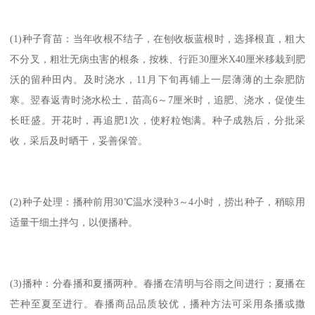
(1)种子育苗：当年收根不结子，在刨收板蓝根时，选择根直，粗大
不分叉，粗壮无病虫害的根条，按株、行距30厘米X40厘米移栽到肥
沃的留种田内。及时浇水，11月下旬再铺上一层薄薄的土杂肥防
寒。翌春返青时浇水松土，苗高6～7厘米时，追肥、浇水，促使生
长旺盛。开花时，再追肥1次，使籽粒饱满。种子成熟后，分批采
收，采后及时晒干，妥善保管。
(2)种子处理：播种前用30℃温水浸种3～4小时，捞出种子，稍晾用
适量干细土拌匀，以便播种。
(3)播种：分春播和夏播两种。春播在清明与谷雨之间进行；夏播在
芒种至夏至进行。春播商品品质较优，播种方法可采用条播或撒