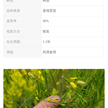
种类
种苗
品种来源
基地育苗
发芽率
90%
包装方法
散装
生长周期
1-2年
用途
药用食用