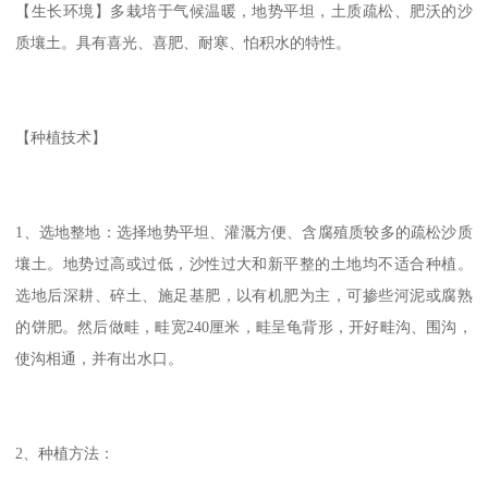
【生长环境】多栽培于气候温暖，地势平坦，土质疏松、肥沃的沙
质壤土。具有喜光、喜肥、耐寒、怕积水的特性。
【种植技术】
1、选地整地：选择地势平坦、灌溉方便、含腐殖质较多的疏松沙质
壤土。地势过高或过低，沙性过大和新平整的土地均不适合种植。
选地后深耕、碎土、施足基肥，以有机肥为主，可掺些河泥或腐熟
的饼肥。然后做畦，畦宽240厘米，畦呈龟背形，开好畦沟、围沟，
使沟相通，并有出水口。
2、种植方法：