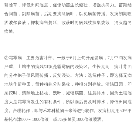
耕除草，降低田间湿度，促使幼苗生长健壮，增强抗病力。苗期结
合间苗，剔除病苗，后期要摘除病叶，以免病菌传播。发病初期喷
洒波尔多液，抑制病害蔓延。收获时将病残枝搜集烧毁，消灭越冬
病菌。
②霜霉病：主要危害叶部。一般于6月上旬开始发病，7月中旬发病
严重。土壤中的病残组织是霜霉病的浸染区。生长期间，病叶背面
的分生孢子借风雨传播，反复浸染。方法：选留种子，即选择无病
地块作留种田，留种植株分别采收，种根分别存放。清洁田园，即
采挖时，清除地上枯枝、残叶，减轻病菌。注意排水，因为土壤湿
度大是霜霉病发生的有利条件，所以雨后要及时排水，降低田间湿
度。合理轮作，即与禾本科植物玉米等进行轮作。发病初期用50%甲
基托布津800～1000倍液，或5%多菌灵1000倍液喷洒。