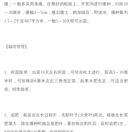
播，一般多采用条播。在整好的畦面上，开宽沟进行播种，行距18
～20厘米，播幅4～5cm，播后覆土，稍加镇压，即浇水。播种量为
1.5～2千克/667平方米，一般5～10天即可出苗。
【栽培管理】
1、间苗除草：出苗10天左右间苗，可结合松土进行。苗高5～10厘
米时，可按株距6厘米左右三角形定苗。如果水肥充足，可适当密
些。经常除草。
2、追肥：菘蓝在生长过程中，先割叶子(大青叶)两次。植株生长需
肥量大，除在播种时施足基肥外，要在每次割叶后，及时追肥1次，
8月中旬再追施1次粪肥，促使根部生长。