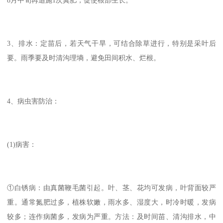
3、排水：定苗后，若天气干旱，可结合除草进行，特别是采叶后
要。雨季要及时清沟理墒，避免田间积水、烂根。
4、病虫害防治：
(1)病害：
①白锈病：由真菌鞭毛菌引起。叶、茎、花均可发病，叶背面较严
重。通常氮肥过多，植株软嫩，雨水多、湿度大，时冷时暖，发病
较多；连作病菌多，发病为严重。方法：及时间苗、清沟排水，中