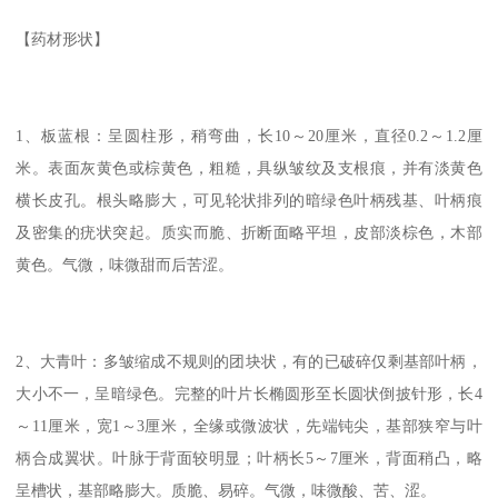
【药材形状】
1、板蓝根：呈圆柱形，稍弯曲，长10～20厘米，直径0.2～1.2厘
米。表面灰黄色或棕黄色，粗糙，具纵皱纹及支根痕，并有淡黄色
横长皮孔。根头略膨大，可见轮状排列的暗绿色叶柄残基、叶柄痕
及密集的疣状突起。质实而脆、折断面略平坦，皮部淡棕色，木部
黄色。气微，味微甜而后苦涩。
2、大青叶：多皱缩成不规则的团块状，有的已破碎仅剩基部叶柄，
大小不一，呈暗绿色。完整的叶片长椭圆形至长圆状倒披针形，长4
～11厘米，宽1～3厘米，全缘或微波状，先端钝尖，基部狭窄与叶
柄合成翼状。叶脉于背面较明显；叶柄长5～7厘米，背面稍凸，略
呈槽状，基部略膨大。质脆、易碎。气微，味微酸、苦、涩。