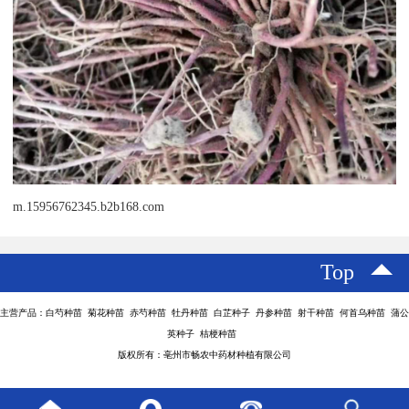
m.15956762345.b2b168.com
Top
主营产品：白芍种苗 菊花种苗 赤芍种苗 牡丹种苗 白芷种子 丹参种苗 射干种苗 何首乌种苗 蒲公
英种子 桔梗种苗
版权所有：亳州市畅农中药材种植有限公司