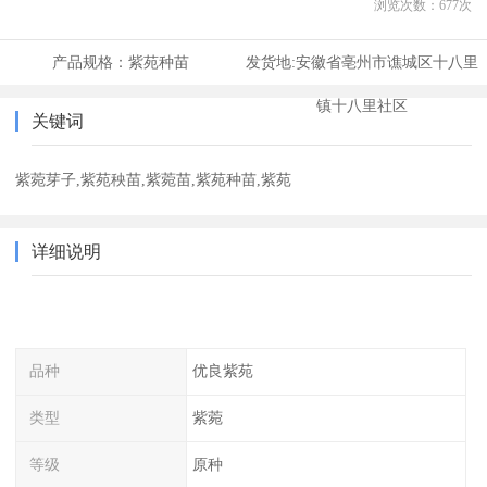
浏览次数：
677
次
产品规格：
紫苑种苗
发货地:
安徽省亳州市谯城区十八里
镇十八里社区
关键词
紫菀芽子,紫苑秧苗,紫菀苗,紫苑种苗,紫苑
详细说明
品种
优良紫苑
类型
紫菀
等级
原种