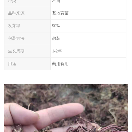
种类
种苗
品种来源
基地育苗
发芽率
90%
包装方法
散装
生长周期
1-2年
用途
药用食用