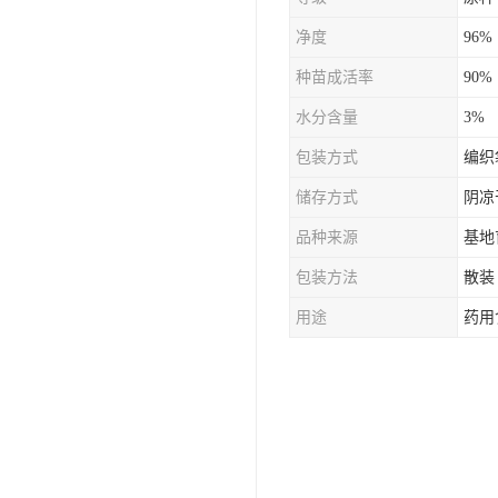
防风种苗
净度
96%
夏枯草种子
种苗成活率
90%
知母种苗
水分含量
3%
包装方式
编织
白术种苗
储存方式
阴凉
薄荷种苗
品种来源
基地
佩兰种苗
包装方法
散装
用途
药用