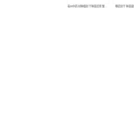
亳州中药材种植射干种苗培育繁殖基地
畅农射干种苗提供种植技术