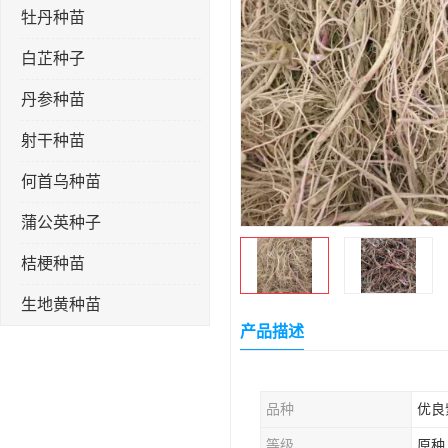
牡丹种苗
白芷种子
丹参种苗
射干种苗
何首乌种苗
蒲公英种子
桔梗种苗
生地黄种苗
产品描述
玄参种苗
紫苑种苗
品种
优良
板蓝根种子
等级
原种