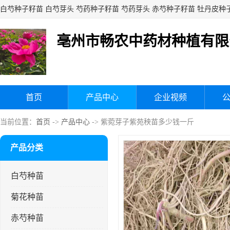
亳州市畅农中药材种植有限
首页
产品中心
企业视频
当前位置：
首页
->
产品中心
-> 紫菀芽子紫苑秧苗多少钱一斤
产品分类
白芍种苗
菊花种苗
赤芍种苗