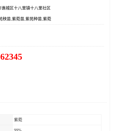
市谯城区十八里镇十八里社区
苑秧苗,紫菀苗,紫苑种苗,紫菀
762345
紫菀
99%