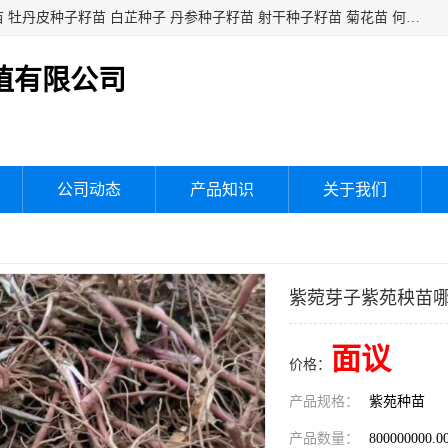
白芍种子籽苗 白芍芽头 芍药种子籽苗 芍药芽头 赤芍种子籽苗 牡丹皮种子籽苗 白芷种子 丹参种子籽苗 射干种子籽苗 菊花苗 何乌苗 蒲公英种子 桔梗种子籽苗 生地黄芽苗 玄参芽苗 元参芽苗 黑参芽苗 紫苑芽 紫菀苗 板蓝根种子 板兰根籽 大青叶种子 大青根种苗 防风种子 夏枯草种子 夏枯球籽 知母种子籽苗 白术种子 白术籽苗 薄荷种子籽苗 红花种子籽油
植有限公司
公司动态
产品知识
关于我们
紫菀芽子紫苑秧苗
面议
价格：
产品规格：
紫苑种苗
产品数量：
800000000.