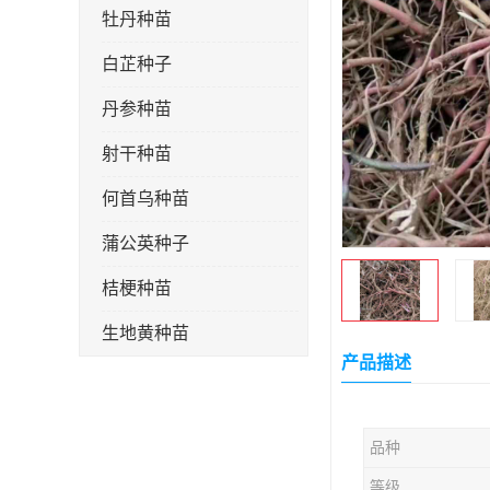
牡丹种苗
白芷种子
丹参种苗
射干种苗
何首乌种苗
蒲公英种子
桔梗种苗
生地黄种苗
产品描述
玄参种苗
紫苑种苗
品种
板蓝根种子
等级