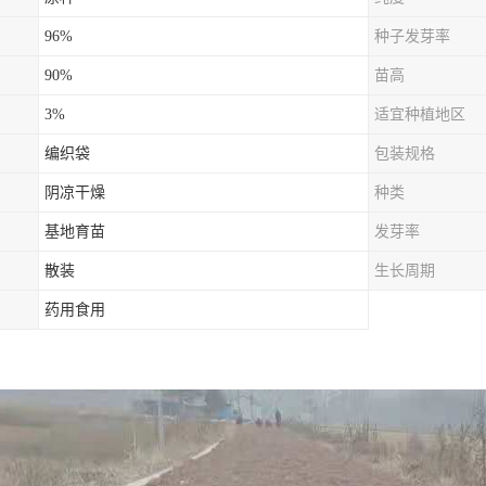
96%
种子发芽率
90%
苗高
3%
适宜种植地区
编织袋
包装规格
阴凉干燥
种类
基地育苗
发芽率
散装
生长周期
药用食用