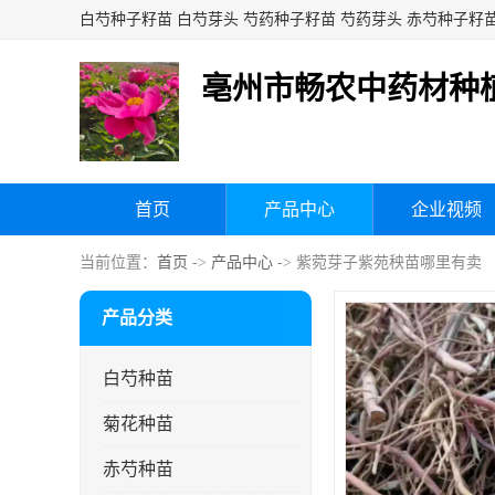
亳州市畅农中药材种
首页
产品中心
企业视频
当前位置：
首页
->
产品中心
-> 紫菀芽子紫苑秧苗哪里有卖
产品分类
白芍种苗
菊花种苗
赤芍种苗