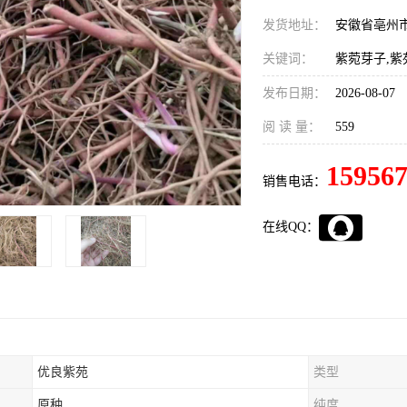
发货地址：
安徽省亳州
关键词：
紫菀芽子,紫
发布日期：
2026-08-07
阅 读 量：
559
15956
销售电话：
在线QQ：
优良紫苑
类型
原种
纯度