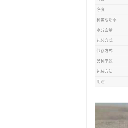
防风种苗
净度
夏枯草种子
种苗成活率
知母种苗
水分含量
包装方式
白术种苗
储存方式
薄荷种苗
品种来源
佩兰种苗
包装方法
用途