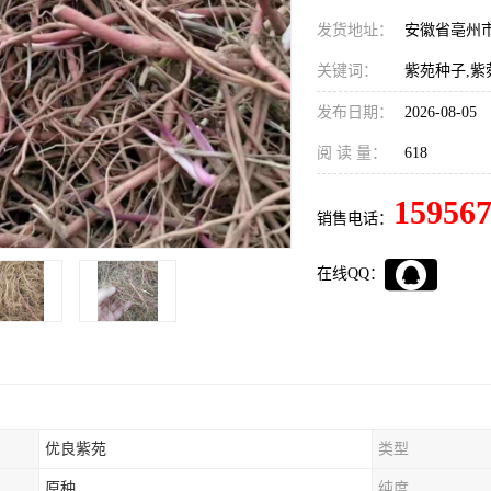
发货地址：
安徽省亳州
关键词：
紫苑种子,紫
发布日期：
2026-08-05
阅 读 量：
618
15956
销售电话：
在线QQ：
优良紫苑
类型
原种
纯度