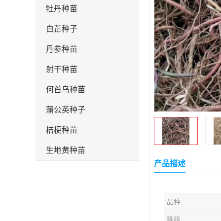
牡丹种苗
白芷种子
丹参种苗
射干种苗
何首乌种苗
蒲公英种子
桔梗种苗
生地黄种苗
产品描述
玄参种苗
紫苑种苗
品种
板蓝根种子
等级