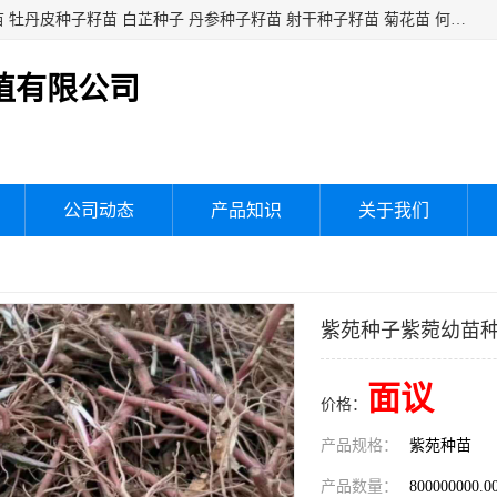
白芍种子籽苗 白芍芽头 芍药种子籽苗 芍药芽头 赤芍种子籽苗 牡丹皮种子籽苗 白芷种子 丹参种子籽苗 射干种子籽苗 菊花苗 何乌苗 蒲公英种子 桔梗种子籽苗 生地黄芽苗 玄参芽苗 元参芽苗 黑参芽苗 紫苑芽 紫菀苗 板蓝根种子 板兰根籽 大青叶种子 大青根种苗 防风种子 夏枯草种子 夏枯球籽 知母种子籽苗 白术种子 白术籽苗 薄荷种子籽苗 红花种子籽油
植有限公司
公司动态
产品知识
关于我们
紫苑种子紫菀幼苗
面议
价格：
产品规格：
紫苑种苗
产品数量：
800000000.