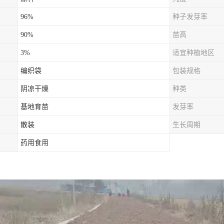
96%
种子发芽率
90%
苗高
3%
适宜种植地区
编织袋
包装规格
阴凉干燥
种类
基地育苗
发芽率
散装
生长周期
药用食用