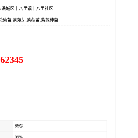
市谯城区十八里镇十八里社区
菀幼苗,紫苑芽,紫菀苗,紫苑种苗
762345
紫菀
99%