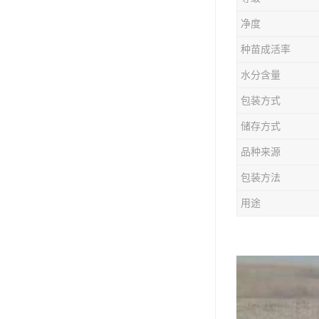
防风种苗
净度
夏枯草种子
种苗成活率
知母种苗
水分含量
包装方式
白术种苗
储存方式
薄荷种苗
品种来源
佩兰种苗
包装方法
用途