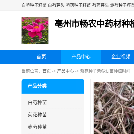
亳州市畅农中药材种
首页
产品中心
企业视频
当前位置：
首页
->
产品中心
-> 紫苑种子紫菀幼苗种植时间
产品分类
白芍种苗
菊花种苗
赤芍种苗