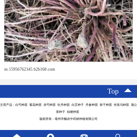
m.15956762345.b2b168.com
Top
主营产品：白芍种苗 菊花种苗 赤芍种苗 牡丹种苗 白芷种子 丹参种苗 射干种苗 何首乌种苗 蒲公
英种子 桔梗种苗
版权所有：亳州市畅农中药材种植有限公司