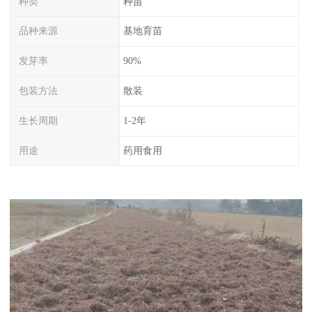
种类
种苗
品种来源
基地育苗
发芽率
90%
包装方法
散装
生长周期
1-2年
用途
药用食用