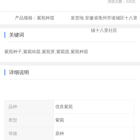
浏览次数：
626
次
产品规格：
紫苑种苗
发货地:
安徽省亳州市谯城区十八里
镇十八里社区
关键词
紫苑种子,紫菀幼苗,紫苑芽,紫菀苗,紫苑种苗
详细说明
品种
优良紫苑
类型
紫菀
等级
原种