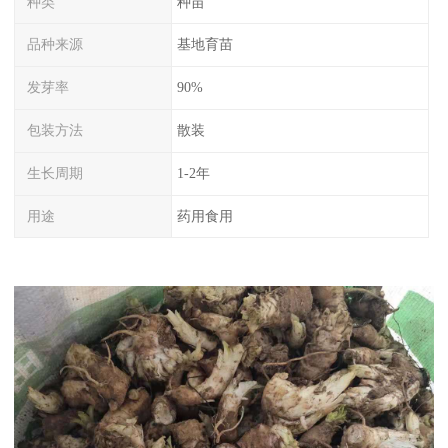
种类
种苗
品种来源
基地育苗
发芽率
90%
包装方法
散装
生长周期
1-2年
用途
药用食用