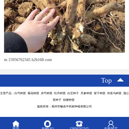
m.15956762345.b2b168.com
Top
主营产品：白芍种苗 菊花种苗 赤芍种苗 牡丹种苗 白芷种子 丹参种苗 射干种苗 何首乌种苗 蒲公
英种子 桔梗种苗
版权所有：亳州市畅农中药材种植有限公司
首页
在线QQ
15956762345
在线留言