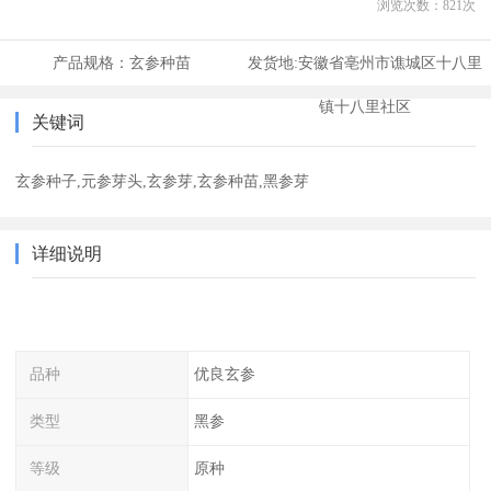
浏览次数：
821
次
产品规格：
玄参种苗
发货地:
安徽省亳州市谯城区十八里
镇十八里社区
关键词
玄参种子,元参芽头,玄参芽,玄参种苗,黑参芽
详细说明
品种
优良玄参
类型
黑参
等级
原种