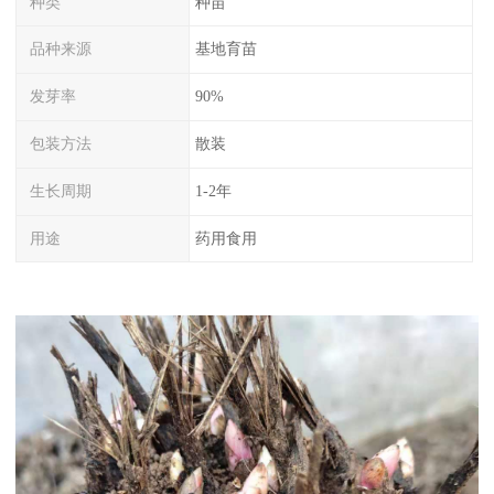
种类
种苗
品种来源
基地育苗
发芽率
90%
包装方法
散装
生长周期
1-2年
用途
药用食用