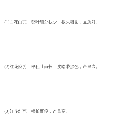
(1)白花白蔸：蔸叶细分枝少，根头粗圆，品质好。
(2)红花麻蔸：根粗壮而长，皮略带黑色，产量高。
(3)红花红蔸：根长而瘦，产量高。