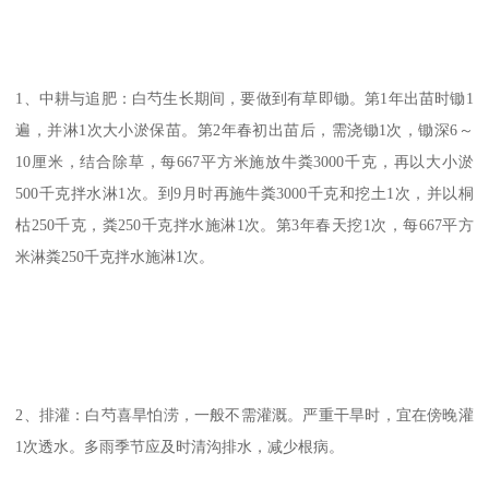
1、中耕与追肥：白芍生长期间，要做到有草即锄。第1年出苗时锄1
遍，并淋1次大小淤保苗。第2年春初出苗后，需浇锄1次，锄深6～
10厘米，结合除草，每667平方米施放牛粪3000千克，再以大小淤
500千克拌水淋1次。到9月时再施牛粪3000千克和挖土1次，并以桐
枯250千克，粪250千克拌水施淋1次。第3年春天挖1次，每667平方
米淋粪250千克拌水施淋1次。
2、排灌：白芍喜旱怕涝，一般不需灌溉。严重干旱时，宜在傍晚灌
1次透水。多雨季节应及时清沟排水，减少根病。