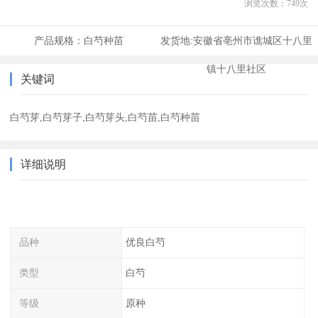
浏览次数：
749
次
产品规格：
白芍种苗
发货地:
安徽省亳州市谯城区十八里
镇十八里社区
关键词
白芍芽,白芍芽子,白芍芽头,白芍苗,白芍种苗
详细说明
品种
优良白芍
类型
白芍
等级
原种