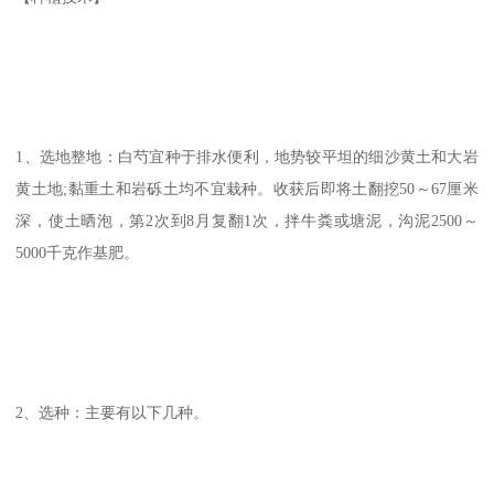
1、选地整地：白芍宜种于排水便利，地势较平坦的细沙黄土和大岩
黄土地;黏重土和岩砾土均不宜栽种。收获后即将土翻挖50～67厘米
深，使土晒泡，第2次到8月复翻1次，拌牛粪或塘泥，沟泥2500～
5000千克作基肥。
2、选种：主要有以下几种。