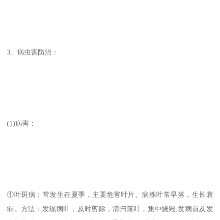
3、病虫害防治：
(1)病害：
①叶斑病：常发生在夏季，主要危害叶片。病株叶常早落，生长衰
弱。方法：发现病叶，及时剪除，清扫落叶，集中烧毁;发病前及发