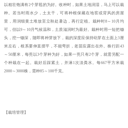
以粗壮饱满有2个芽苞的为好。收种时，如果土地润湿，马上可以栽
种。若当时雨水少，土太干，可将种根保藏在地窖或背风的房屋
里，用润细黄土堆放至立秋处暑边，再行定植。栽种时8～10月均
可，但以9～10月气候温和，土质滋润时为最好。栽种时用一短把锄
头，挖一锄深，随即将种芽放下，栽的深度应保持幼芽在土面上3厘
米左右，根系要伸直摆平，不能弯折，老苗应露出在外。株行距43
～50厘米，每蔸以3个芽种为好，如果一蔸只有2个芽，就需另配一
个种栽在一起。栽好后踩紧土，并淋1次淡粪水。每667平方米栽
2000～3000株，需种85～100千克。
【栽培管理】