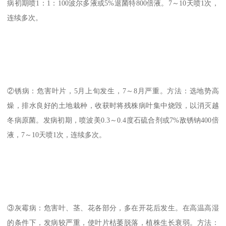
病初期喷1：1：100波尔多液或5%退菌特800倍液。7～10天喷1次，
连续多次。
②锈病：危害叶片，5月上旬发生，7～8月严重。方法：选地势高
燥，排水良好的土地栽种，收获时将残株病叶集中烧毁，以消灭越
冬病原菌。发病初期，喷波美0.3～0.4度石硫合剂或7%敌锈钠400倍
液，7～10天喷1次，连续多次。
③灰霉病：危害叶、茎、花各部分，多在开花后发生。在高温高湿
的条件下，发病较严重，使叶片枯萎脱落，植株生长衰弱。方法：