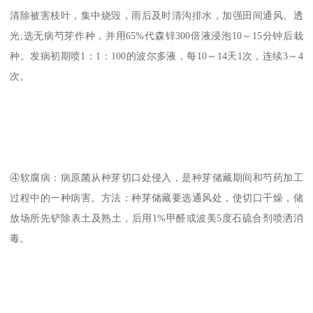
清除被害枝叶，集中烧毁，雨后及时清沟排水，加强田间通风、透
光;选无病芍芽作种，并用65%代森锌300倍液浸泡10～15分钟后栽
种。发病初期喷1：1：100的波尔多液，每10～14天1次，连续3～4
次。
④软腐病：病原菌从种芽切口处侵入，是种芽储藏期间和芍药加工
过程中的一种病害。方法：种芽储藏要选通风处，使切口干燥，储
放场所先铲除表土及熟土，后用1%甲醛或波美5度石硫合剂喷洒消
毒。