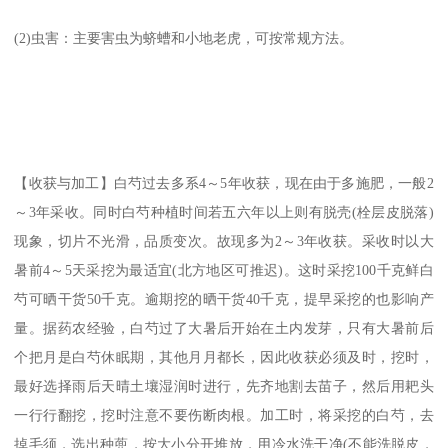
(2)虫害：主要害虫为蛴螬和小地老虎，可按常规方法。
【收获与加工】白芍过去多系4～5年收获，现在由于多施肥，一般2
～3年采收。同时白芍种植时间若五六年以上则有脱壳(栓层皮脱落)
现象，切片不光滑，品质变次。故现多为2～3年收获。采收时以大
暑前4～5天采挖为最适宜(北方地区可推迟)。这时采挖100千克鲜白
芍可晒干货50千克。逾期挖的晒干货40千克，提早采挖的也影响产
量。据药农经验，白芍过了大暑后开始在土内发芽，只有大暑前后
个把月是白芍休眠期，其他月月都长，因此收获必须及时，挖时，
最好选择雨后天晴土壤湿润时进行，先齐地割去苗子，然后用耙头
一行行翻挖，挖时注意不要伤断肉根。加工时，将采挖的白芍，去
掉毛须，选出种蔸，按大小分开堆放，用冷水洗干净(不能洗脱皮，