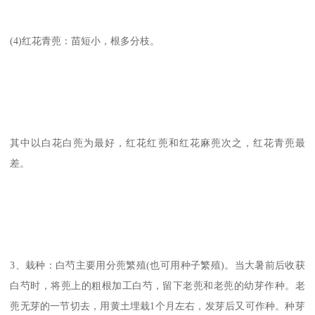
(4)红花青蔸：苗短小，根多分枝。
其中以白花白蔸为最好，红花红蔸和红花麻蔸次之，红花青蔸最
差。
3、栽种：白芍主要用分蔸繁殖(也可用种子繁殖)。当大暑前后收获
白芍时，将蔸上的粗根加工白芍，留下老蔸和老蔸的幼芽作种。老
蔸无芽的一节切去，用黄土埋栽1个月左右，发芽后又可作种。种芽