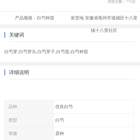
浏览次数：
771
次
产品规格：
白芍种苗
发货地:
安徽省亳州市谯城区十八里
镇十八里社区
关键词
白芍芽,白芍芽头,白芍芽子,白芍苗,白芍种苗
详细说明
品种
优良白芍
类型
白芍
等级
原种