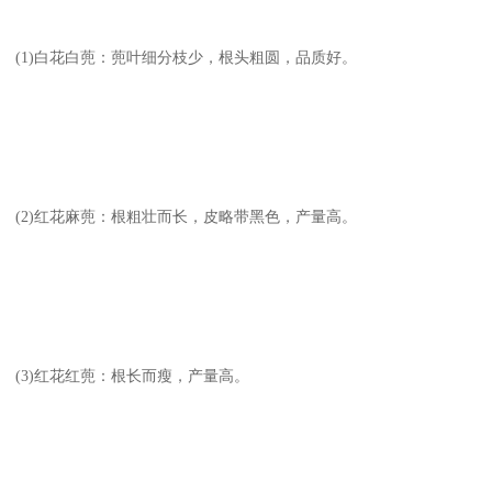
(1)白花白蔸：蔸叶细分枝少，根头粗圆，品质好。
(2)红花麻蔸：根粗壮而长，皮略带黑色，产量高。
(3)红花红蔸：根长而瘦，产量高。