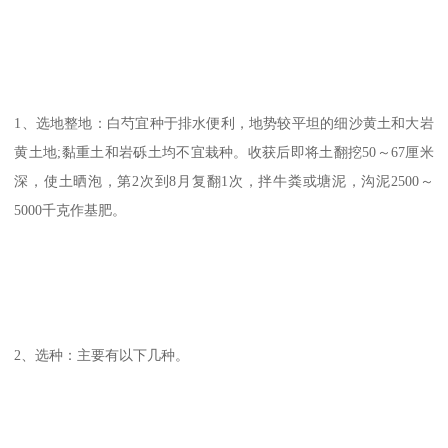
1、选地整地：白芍宜种于排水便利，地势较平坦的细沙黄土和大岩
黄土地;黏重土和岩砾土均不宜栽种。收获后即将土翻挖50～67厘米
深，使土晒泡，第2次到8月复翻1次，拌牛粪或塘泥，沟泥2500～
5000千克作基肥。
2、选种：主要有以下几种。