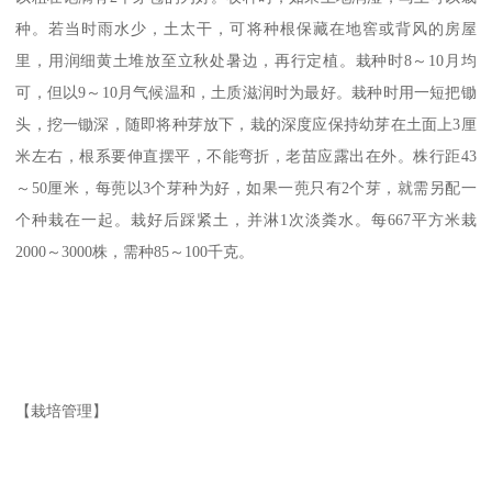
种。若当时雨水少，土太干，可将种根保藏在地窖或背风的房屋
里，用润细黄土堆放至立秋处暑边，再行定植。栽种时8～10月均
可，但以9～10月气候温和，土质滋润时为最好。栽种时用一短把锄
头，挖一锄深，随即将种芽放下，栽的深度应保持幼芽在土面上3厘
米左右，根系要伸直摆平，不能弯折，老苗应露出在外。株行距43
～50厘米，每蔸以3个芽种为好，如果一蔸只有2个芽，就需另配一
个种栽在一起。栽好后踩紧土，并淋1次淡粪水。每667平方米栽
2000～3000株，需种85～100千克。
【栽培管理】