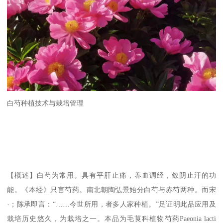
白芍种植技术与栽培管理
【概述】白芍为常用。具有平肝止痛，养血调经，敛阴止汗的功
能。《本经》只言芍药。南北朝陶弘景始分白芍与赤芍两种。而宋
·；陈承即言：“……今世所用，者多人家种植。”足证明此品应用及
栽培历史悠久，为栽培之一。本品为毛茛科植物芍药Paeonia lacti