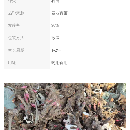
种类
种苗
品种来源
基地育苗
发芽率
90%
包装方法
散装
生长周期
1-2年
用途
药用食用