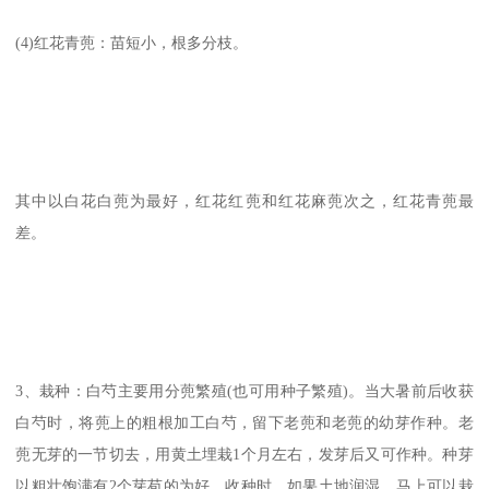
(4)红花青蔸：苗短小，根多分枝。
其中以白花白蔸为最好，红花红蔸和红花麻蔸次之，红花青蔸最
差。
3、栽种：白芍主要用分蔸繁殖(也可用种子繁殖)。当大暑前后收获
白芍时，将蔸上的粗根加工白芍，留下老蔸和老蔸的幼芽作种。老
蔸无芽的一节切去，用黄土埋栽1个月左右，发芽后又可作种。种芽
以粗壮饱满有2个芽苞的为好。收种时，如果土地润湿，马上可以栽