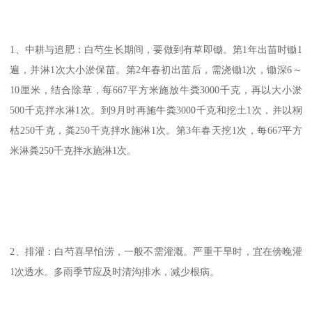
1、中耕与追肥：白芍生长期间，要做到有草即锄。第1年出苗时锄1
遍，并淋1次大小淤保苗。第2年春初出苗后，需浇锄1次，锄深6～
10厘米，结合除草，每667平方米施放牛粪3000千克，再以大小淤
500千克拌水淋1次。到9月时再施牛粪3000千克和挖土1次，并以桐
枯250千克，粪250千克拌水施淋1次。第3年春天挖1次，每667平方
米淋粪250千克拌水施淋1次。
2、排灌：白芍喜旱怕涝，一般不需灌溉。严重干旱时，宜在傍晚灌
1次透水。多雨季节应及时清沟排水，减少根病。