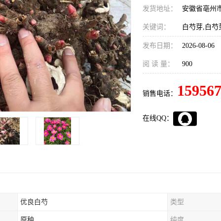
发货地址：
安徽省亳州
关键词：
白芍芽,白芍
发布日期：
2026-08-06
阅 读 量：
900
15956
销售电话：
在线QQ：
优良白芍
类型
原种
纯度