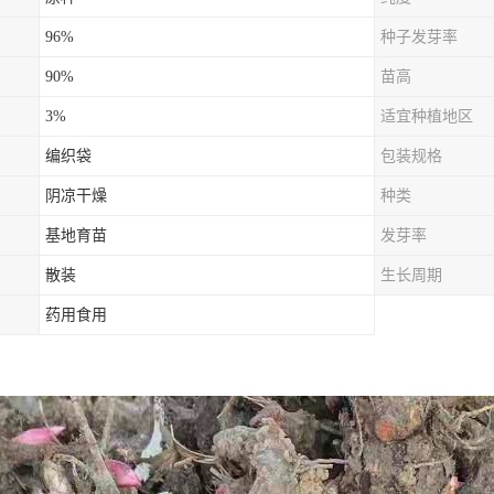
96%
种子发芽率
90%
苗高
3%
适宜种植地区
编织袋
包装规格
阴凉干燥
种类
基地育苗
发芽率
散装
生长周期
药用食用