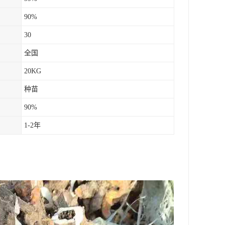
90%
30
全国
20KG
种苗
90%
1-2年