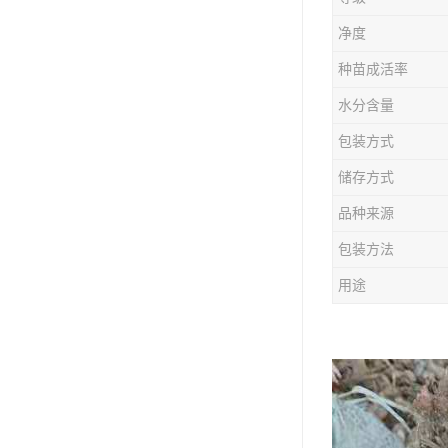
防风种苗
净度
夏枯草种子
种苗成活率
知母种苗
水分含量
包装方式
白术种苗
储存方式
薄荷种苗
品种来源
佩兰种苗
包装方法
用途