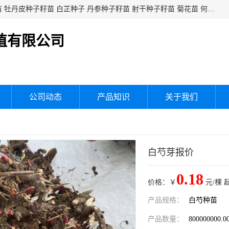
白芍种子籽苗 白芍芽头 芍药种子籽苗 芍药芽头 赤芍种子籽苗 牡丹皮种子籽苗 白芷种子 丹参种子籽苗 射干种子籽苗 菊花苗 何乌苗 蒲公英种子 桔梗种子籽苗 生地黄芽苗 玄参芽苗 元参芽苗 黑参芽苗 紫苑芽 紫菀苗 板蓝根种子 板兰根籽 大青叶种子 大青根种苗 防风种子 夏枯草种子 夏枯球籽 知母种子籽苗 白术种子 白术籽苗 薄荷种子籽苗 红花种子籽油
植有限公司
公司动态
产品知识
关于我们
白芍芽报价
0.18
价格：￥
元/棵 
产品规格：
白芍种苗
产品数量：
800000000.