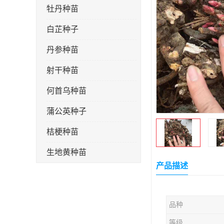
牡丹种苗
白芷种子
丹参种苗
射干种苗
何首乌种苗
蒲公英种子
桔梗种苗
生地黄种苗
产品描述
玄参种苗
紫苑种苗
品种
板蓝根种子
等级