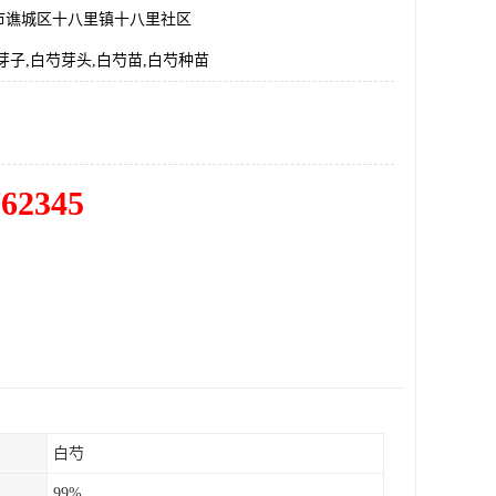
市谯城区十八里镇十八里社区
芽子,白芍芽头,白芍苗,白芍种苗
762345
白芍
99%