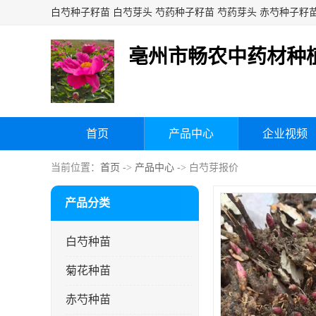
亳州市畅农中药材种
首页
产品中心
企业视频
当前位置：
首页
->
产品中心
-> 白芍芽报价
产品分类
白芍种苗
菊花种苗
赤芍种苗