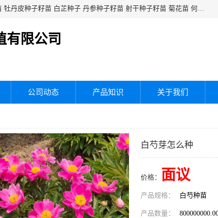
白芍种子籽苗 白芍芽头 芍药种子籽苗 芍药芽头 赤芍种子籽苗 牡丹皮种子籽苗 白芷种子 丹参种子籽苗 射干种子籽苗 菊花苗 何乌苗 蒲公英种子 桔梗种子籽苗 生地黄芽苗 玄参芽苗 元参芽苗 黑参芽苗 紫苑芽 紫菀苗 板蓝根种子 板兰根籽 大青叶种子 大青根种苗 防风种子 夏枯草种子 夏枯球籽 知母种子籽苗 白术种子 白术籽苗 薄荷种子籽苗 红花种子籽油
植有限公司
公司动态
产品知识
关于我们
白芍芽怎么种
面议
价格：
产品规格：
白芍种苗
产品数量：
800000000.