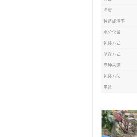
防风种苗
净度
夏枯草种子
种苗成活率
知母种苗
水分含量
包装方式
白术种苗
储存方式
薄荷种苗
品种来源
佩兰种苗
包装方法
用途