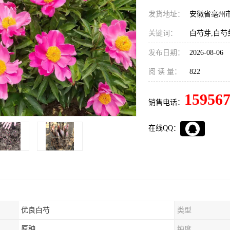
发货地址：
安徽省亳州
关键词：
白芍芽,白芍
发布日期：
2026-08-06
阅 读 量：
822
15956
销售电话：
在线QQ：
优良白芍
类型
原种
纯度