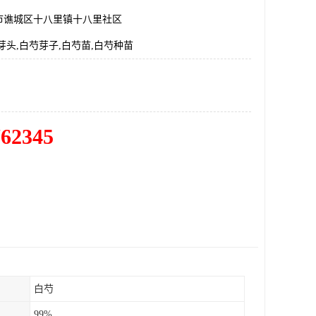
市谯城区十八里镇十八里社区
芽头,白芍芽子,白芍苗,白芍种苗
762345
白芍
99%