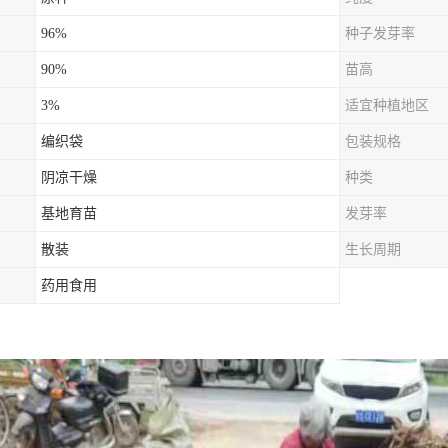
96%
种子发芽率
90%
苗高
3%
适宜种植地区
编织袋
包装规格
阴凉干燥
种类
基地育苗
发芽率
散装
生长周期
药用食用