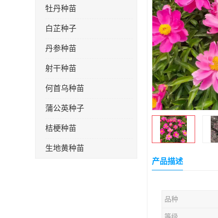
牡丹种苗
白芷种子
丹参种苗
射干种苗
何首乌种苗
蒲公英种子
桔梗种苗
生地黄种苗
产品描述
玄参种苗
紫苑种苗
品种
板蓝根种子
等级