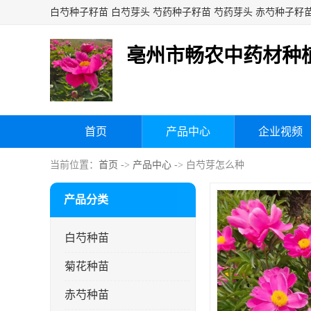
亳州市畅农中药材种
首页
产品中心
企业视频
当前位置：
首页
->
产品中心
-> 白芍芽怎么种
产品分类
白芍种苗
菊花种苗
赤芍种苗