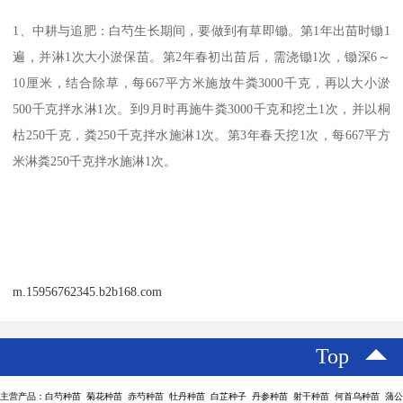
1、中耕与追肥：白芍生长期间，要做到有草即锄。第1年出苗时锄1
遍，并淋1次大小淤保苗。第2年春初出苗后，需浇锄1次，锄深6～
10厘米，结合除草，每667平方米施放牛粪3000千克，再以大小淤
500千克拌水淋1次。到9月时再施牛粪3000千克和挖土1次，并以桐
枯250千克，粪250千克拌水施淋1次。第3年春天挖1次，每667平方
米淋粪250千克拌水施淋1次。
m.15956762345.b2b168.com
Top
主营产品：白芍种苗 菊花种苗 赤芍种苗 牡丹种苗 白芷种子 丹参种苗 射干种苗 何首乌种苗 蒲公