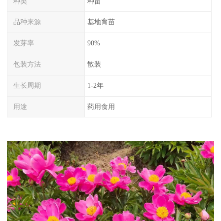
种类
种苗
品种来源
基地育苗
发芽率
90%
包装方法
散装
生长周期
1-2年
用途
药用食用