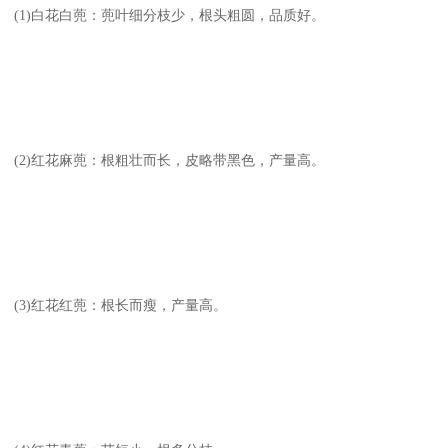
(1)白花白蔸：蔸叶细分枝少，根头粗圆，品质好。
(2)红花麻蔸：根粗壮而长，皮略带黑色，产量高。
(3)红花红蔸：根长而瘦，产量高。