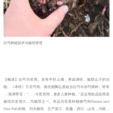
白芍种植技术与栽培管理
【概述】白芍为常用。具有平肝止痛，养血调经，敛阴止汗的功
能。《本经》只言芍药。南北朝陶弘景始分白芍与赤芍两种。而宋
·；陈承即言：“……今世所用，者多人家种植。”足证明此品应用及
栽培历史悠久，为栽培之一。本品为毛茛科植物芍药Paeonia lacti
flora Pall.的根。均为栽培。主产浙江，安徽，四川，山东，河南，