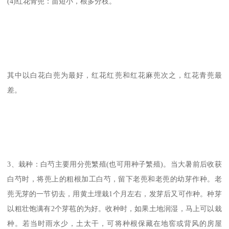
(4)红花青蔸：苗短小，根多分枝。
其中以白花白蔸为最好，红花红蔸和红花麻蔸次之，红花青蔸最
差。
3、栽种：白芍主要用分蔸繁殖(也可用种子繁殖)。当大暑前后收获
白芍时，将蔸上的粗根加工白芍，留下老蔸和老蔸的幼芽作种。老
蔸无芽的一节切去，用黄土埋栽1个月左右，发芽后又可作种。种芽
以粗壮饱满有2个芽苞的为好。收种时，如果土地润湿，马上可以栽
种。若当时雨水少，土太干，可将种根保藏在地窖或背风的房屋