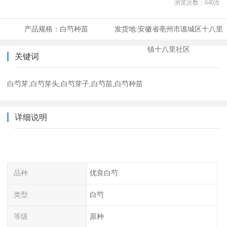
浏览次数：
640
次
产品规格：
白芍种苗
发货地:
安徽省亳州市谯城区十八里
镇十八里社区
关键词
白芍芽,白芍芽头,白芍芽子,白芍苗,白芍种苗
详细说明
品种
优良白芍
类型
白芍
等级
原种