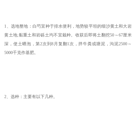
1、选地整地：白芍宜种于排水便利，地势较平坦的细沙黄土和大岩
黄土地;黏重土和岩砾土均不宜栽种。收获后即将土翻挖50～67厘米
深，使土晒泡，第2次到8月复翻1次，拌牛粪或塘泥，沟泥2500～
5000千克作基肥。
2、选种：主要有以下几种。