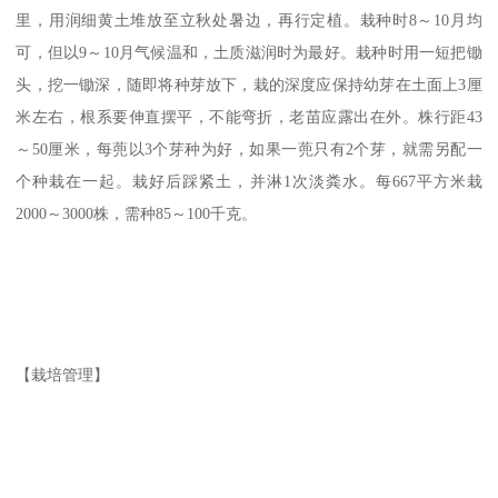
里，用润细黄土堆放至立秋处暑边，再行定植。栽种时8～10月均
可，但以9～10月气候温和，土质滋润时为最好。栽种时用一短把锄
头，挖一锄深，随即将种芽放下，栽的深度应保持幼芽在土面上3厘
米左右，根系要伸直摆平，不能弯折，老苗应露出在外。株行距43
～50厘米，每蔸以3个芽种为好，如果一蔸只有2个芽，就需另配一
个种栽在一起。栽好后踩紧土，并淋1次淡粪水。每667平方米栽
2000～3000株，需种85～100千克。
【栽培管理】