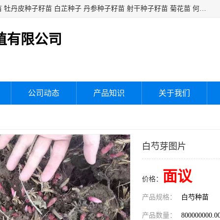
白芍种子籽苗 白芍芽头 芍药种子籽苗 芍药芽头 赤芍种子籽苗 牡丹皮种子籽苗 白芷种子 丹参种子籽苗 射干种子籽苗 菊花苗 何乌苗 蒲公英种子 桔梗种子籽苗 生地黄芽苗 玄参芽苗 元参芽苗 黑参芽苗 紫苑芽 紫菀苗 板蓝根种子 板兰根籽 大青叶种子 大青根种苗 防风种子 夏枯草种子 夏枯球籽 知母种子籽苗 白术种子 白术籽苗 薄荷种子籽苗 红花种子籽油
植有限公司
公司动态
产品知识
关于我们
白芍芽图片
面议
价格：
产品规格：
白芍种苗
产品数量：
800000000.