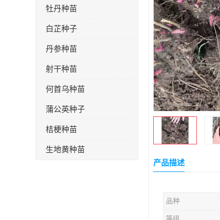
牡丹种苗
白芷种子
丹参种苗
射干种苗
何首乌种苗
蒲公英种子
桔梗种苗
生地黄种苗
产品描述
玄参种苗
紫苑种苗
品种
板蓝根种子
等级