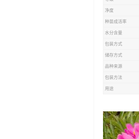
防风种苗
净度
夏枯草种子
种苗成活率
知母种苗
水分含量
包装方式
白术种苗
储存方式
薄荷种苗
品种来源
佩兰种苗
包装方法
用途