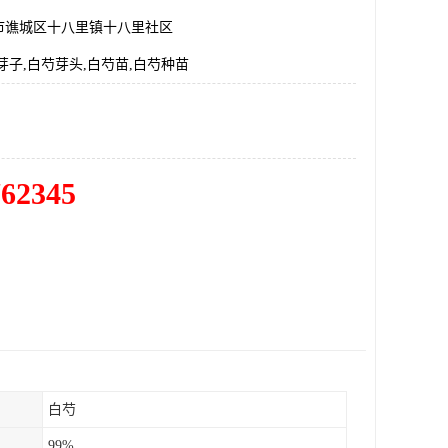
市谯城区十八里镇十八里社区
芽子,白芍芽头,白芍苗,白芍种苗
762345
白芍
99%