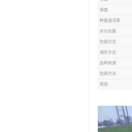
防风种苗
净度
夏枯草种子
种苗成活率
知母种苗
水分含量
包装方式
白术种苗
储存方式
薄荷种苗
品种来源
佩兰种苗
包装方法
用途