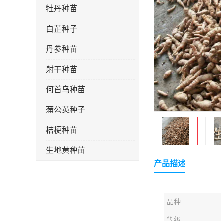
牡丹种苗
白芷种子
丹参种苗
射干种苗
何首乌种苗
蒲公英种子
桔梗种苗
生地黄种苗
产品描述
玄参种苗
紫苑种苗
品种
板蓝根种子
等级