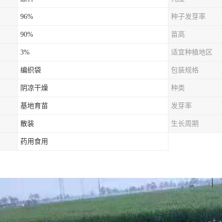
96%
种子发芽率
90%
苗高
3%
适宜种植地区
编织袋
包装规格
阴凉干燥
种类
基地育苗
发芽率
散装
生长周期
药用食用