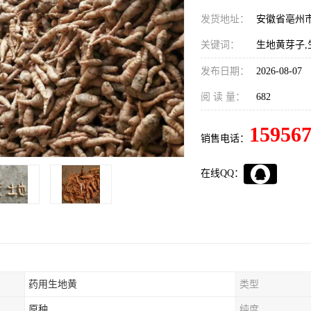
发货地址：
安徽省亳州
关键词：
生地黄芽子,
发布日期：
2026-08-07
阅 读 量：
682
15956
销售电话：
在线QQ：
药用生地黄
类型
原种
纯度