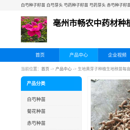
亳州市畅农中药材种
首页
产品中心
企业视频
当前位置：
首页
->
产品中心
-> 生地黄芽子种植生地秧苗每
产品分类
白芍种苗
菊花种苗
赤芍种苗