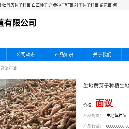
白芍种子籽苗 白芍芽头 芍药种子籽苗 芍药芽头 赤芍种子籽苗 牡丹皮种子籽苗 白芷种子 丹参种子籽苗 射干种子籽苗 菊花苗 何乌苗 蒲公英种子 桔梗种子籽苗 生地黄芽苗 玄参芽苗 元参芽苗 黑参芽苗 紫苑芽 紫菀苗 板蓝根种子 板兰根籽 大青叶种子 大青根种苗 防风种子 夏枯草种子 夏枯球籽 知母种子籽苗 白术种子 白术籽苗 薄荷种子籽苗 红花种子籽油
植有限公司
公司动态
产品知识
关于我们
亩经济利润
生地黄芽子种植生
面议
价格：
产品规格：
生地黄种苗
产品数量：
800000000.