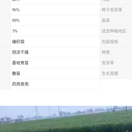
96%
种子发芽率
90%
苗高
3%
适宜种植地区
编织袋
包装规格
阴凉干燥
种类
基地育苗
发芽率
散装
生长周期
药用食用