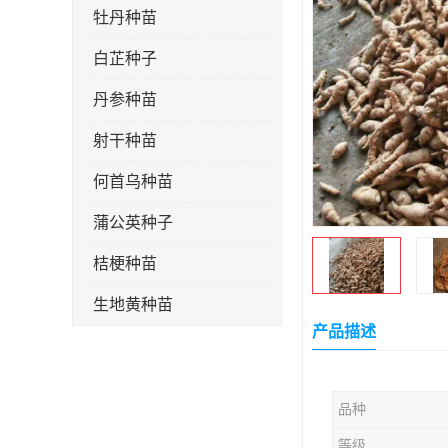
牡丹种苗
白芷种子
丹参种苗
射干种苗
何首乌种苗
蒲公英种子
桔梗种苗
生地黄种苗
产品描述
玄参种苗
紫苑种苗
品种
板蓝根种子
等级