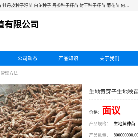
白芍种子籽苗 白芍芽头 芍药种子籽苗 芍药芽头 赤芍种子籽苗 牡丹皮种子籽苗 白芷种子 丹参种子籽苗 射干种子籽苗 菊花苗 何乌苗 蒲公英种子 桔梗种子籽苗 生地黄芽苗 玄参芽苗 元参芽苗 黑参芽苗 紫苑芽 紫菀苗 板蓝根种子 板兰根籽 大青叶种子 大青根种苗 防风种子 夏枯草种子 夏枯球籽 知母种子籽苗 白术种子 白术籽苗 薄荷种子籽苗 红花种子籽油
植有限公司
公司动态
产品知识
关于我们
间管理方法
生地黄芽子生地秧
面议
价格：
产品规格：
生地黄种苗
产品数量：
800000000.