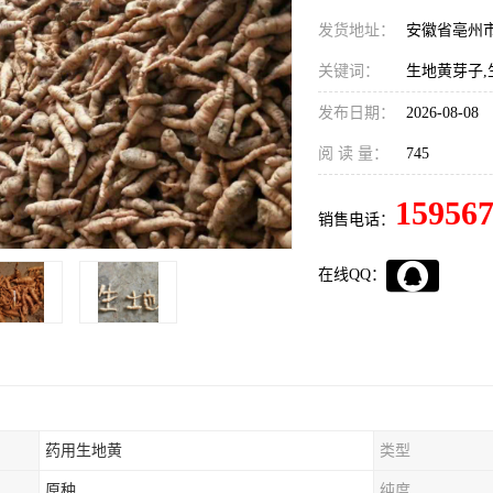
发货地址：
安徽省亳州
关键词：
生地黄芽子,
发布日期：
2026-08-08
阅 读 量：
745
15956
销售电话：
在线QQ：
药用生地黄
类型
原种
纯度