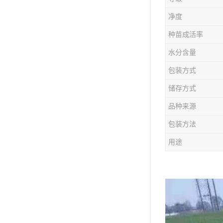
防风种苗
净度
夏枯草种子
种苗成活率
知母种苗
水分含量
包装方式
白术种苗
储存方式
薄荷种苗
品种来源
佩兰种苗
包装方法
用途