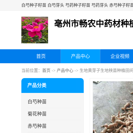
亳州市畅农中药材种
首页
产品中心
企业视频
当前位置：
首页
->
产品中心
-> 生地黄芽子生地秧苗种植田
产品分类
白芍种苗
菊花种苗
赤芍种苗