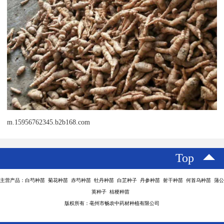
m.15956762345.b2b168.com
Top
主营产品：白芍种苗 菊花种苗 赤芍种苗 牡丹种苗 白芷种子 丹参种苗 射干种苗 何首乌种苗 蒲公
英种子 桔梗种苗
版权所有：亳州市畅农中药材种植有限公司