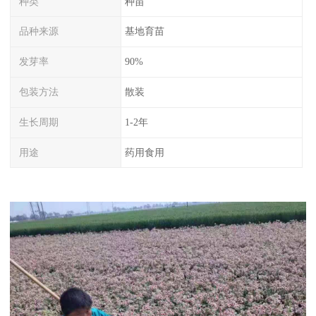
种类
种苗
品种来源
基地育苗
发芽率
90%
包装方法
散装
生长周期
1-2年
用途
药用食用