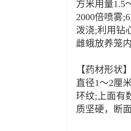
方米用量1.5
2000倍喷雾
泼浇;利用钻
雌蛾放养笼
【药材形状】
直径1～2厘
环纹;上面有
质坚硬，断