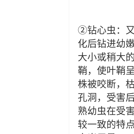
②钻心虫：
化后钻进幼
大小或稍大
鞘，使叶鞘
株被咬断，枯
孔洞，受害
熟幼虫在受
较一致的特点