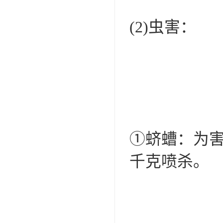
(2)虫害：
①蛴螬：为害地
千克喷杀。