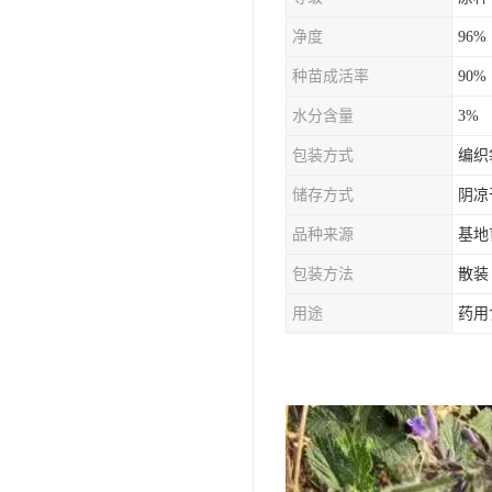
防风种苗
净度
96%
夏枯草种子
种苗成活率
90%
知母种苗
水分含量
3%
包装方式
编织
白术种苗
储存方式
阴凉
薄荷种苗
品种来源
基地
佩兰种苗
包装方法
散装
用途
药用