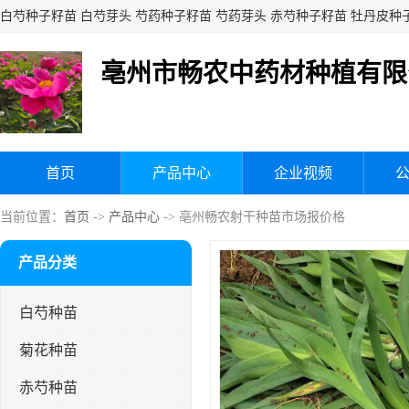
亳州市畅农中药材种植有限
首页
产品中心
企业视频
当前位置：
首页
->
产品中心
-> 亳州畅农射干种苗市场报价格
产品分类
白芍种苗
菊花种苗
赤芍种苗