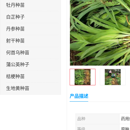
牡丹种苗
白芷种子
丹参种苗
射干种苗
何首乌种苗
蒲公英种子
桔梗种苗
生地黄种苗
产品描述
玄参种苗
紫苑种苗
品种
药用
板蓝根种子
等级
原种