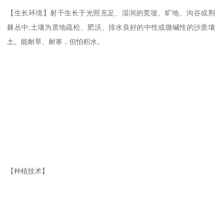
【生长环境】射干生长于光照充足、湿润的荒坡、旷地、沟谷或荆
棘丛中;土壤为质地疏松、肥沃、排水良好的中性或微碱性的沙质壤
土。能耐旱、耐寒，但怕积水。
【种植技术】