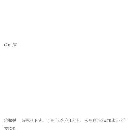
(2)虫害：
①蛴螬：为害地下茎。可用233乳剂150克、六丹粉250克加水500千
克喷杀。