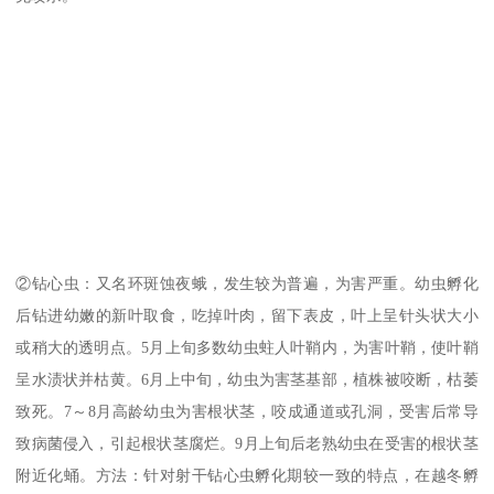
②钻心虫：又名环斑蚀夜蛾，发生较为普遍，为害严重。幼虫孵化
后钻进幼嫩的新叶取食，吃掉叶肉，留下表皮，叶上呈针头状大小
或稍大的透明点。5月上旬多数幼虫蛀人叶鞘内，为害叶鞘，使叶鞘
呈水渍状并枯黄。6月上中旬，幼虫为害茎基部，植株被咬断，枯萎
致死。7～8月高龄幼虫为害根状茎，咬成通道或孔洞，受害后常导
致病菌侵入，引起根状茎腐烂。9月上旬后老熟幼虫在受害的根状茎
附近化蛹。方法：针对射干钻心虫孵化期较一致的特点，在越冬孵