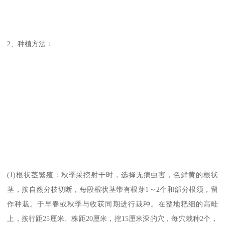
2、种植方法：
(1)根状茎繁殖：秋季采挖射干时，选择无病虫害，色鲜黄的根状
茎，按自然分枝切断，每段根状茎带有根芽1～2个和部分根须，留
作种栽。于早春或秋季与收获同期进行栽种。在整地耙细的高畦
上，按行距25厘米、株距20厘米，挖15厘米深的穴，每穴栽种2个，