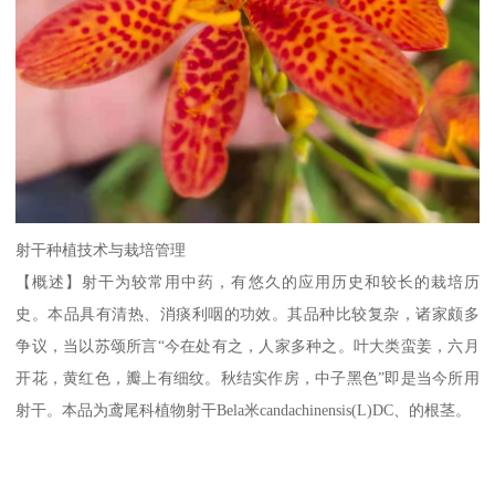
射干种植技术与栽培管理
【概述】射干为较常用中药，有悠久的应用历史和较长的栽培历
史。本品具有清热、消痰利咽的功效。其品种比较复杂，诸家颇多
争议，当以苏颂所言“今在处有之，人家多种之。叶大类蛮姜，六月
开花，黄红色，瓣上有细纹。秋结实作房，中子黑色”即是当今所用
射干。本品为鸢尾科植物射干Bela米candachinensis(L)DC、的根茎。