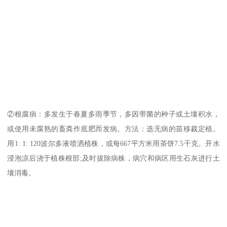
②根腐病：多发生于春夏多雨季节，多因带菌的种子或土壤积水，
或使用未腐熟的畜粪作底肥而发病。方法：选无病的苗移裁定植。
用1: 1: 120波尔多液喷洒植株，或每667平方米用茶饼7.5千克。开水
浸泡凉后浇于植株根部;及时拔除病株，病穴和病区用生石灰进行土
壤消毒。