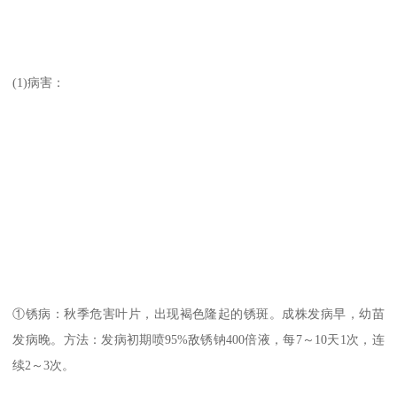
(1)病害：
①锈病：秋季危害叶片，出现褐色隆起的锈斑。成株发病早，幼苗
发病晚。方法：发病初期喷95%敌锈钠400倍液，每7～10天1次，连
续2～3次。