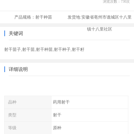
浏览次数：
730
次
产品规格：
射干种苗
发货地:
安徽省亳州市谯城区十八里
镇十八里社区
关键词
射干苗子,射干苗,射干种苗,射干种子,射干籽
详细说明
品种
药用射干
类型
射干
等级
原种