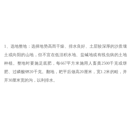
1、选地整地：选择地势高而干燥、排水良好、土层较深厚的沙质壤
土或向阳的山地，但不宜在低洼积水地、盐碱地或有线虫病的土地
种植。整地时要施足底肥，每667平方米施用人畜粪2500千克或饼
肥、过磷酸钾20千克。翻地，耙平后做高20厘米，宽1.2米的畦，并
开30厘米宽的沟，以利排水。