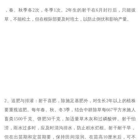
，春、秋季各2次，冬季1次。2年生的射干在6月封行后，只能拔
草，不能松土，但在根际部要及时培土，以防止倒伏和影响产量。
2、追肥与排灌：射干喜肥，除施足基肥外，对生长2年以上的植株
要重视追肥。每年春、秋、冬3季，结合中耕除草每667平方米施人
畜粪1500千克、饼肥50千克，加适量草木灰和过磷酸钾。射干怕
涝，雨水过多时，应及时清沟排水，防止积水烂根。射干耐干旱，
但在出苗期和定苗期要，保持田间湿润。在苗高10厘米后，可不