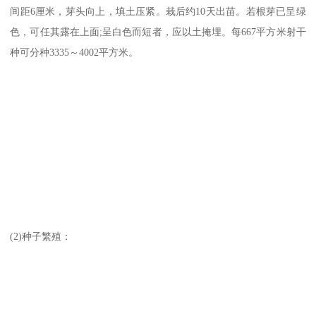
间距6厘米，芽头向上，填土压紧。栽后约10天出苗。若根芽已呈绿
色，可任其露在上面;呈白色而短者，应以土掩埋。每667平方米射干
种可分种3335～4002平方米。
(2)种子繁殖：