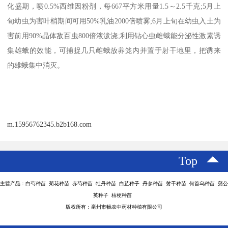
化盛期，喷0.5%西维因粉剂，每667平方米用量1.5～2.5千克;5月上
旬幼虫为害叶梢期间可用50%乳油2000倍喷雾;6月上旬在幼虫入土为
害前用90%晶体敌百虫800倍液泼浇;利用钻心虫雌蛾能分泌性激素诱
集雄蛾的效能，可捕捉几只雌蛾放养笼内并置于射干地里，把诱来
的雄蛾集中消灭。
m.15956762345.b2b168.com
Top
主营产品：白芍种苗 菊花种苗 赤芍种苗 牡丹种苗 白芷种子 丹参种苗 射干种苗 何首乌种苗 蒲公
英种子 桔梗种苗
版权所有：亳州市畅农中药材种植有限公司