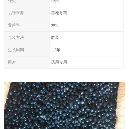
种类
种苗
品种来源
基地育苗
发芽率
90%
包装方法
散装
生长周期
1-2年
用途
药用食用