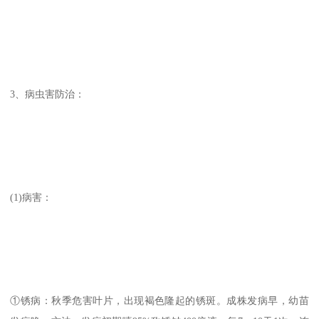
3、病虫害防治：
(1)病害：
①锈病：秋季危害叶片，出现褐色隆起的锈斑。成株发病早，幼苗