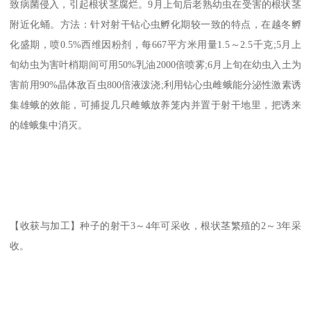
致病菌侵入，引起根状茎腐烂。9月上旬后老熟幼虫在受害的根状茎
附近化蛹。方法：针对射干钻心虫孵化期较一致的特点，在越冬孵
化盛期，喷0.5%西维因粉剂，每667平方米用量1.5～2.5千克;5月上
旬幼虫为害叶梢期间可用50%乳油2000倍喷雾;6月上旬在幼虫入土为
害前用90%晶体敌百虫800倍液泼浇;利用钻心虫雌蛾能分泌性激素诱
集雄蛾的效能，可捕捉几只雌蛾放养笼内并置于射干地里，把诱来
的雄蛾集中消灭。
【收获与加工】种子的射干3～4年可采收，根状茎繁殖的2～3年采
收。