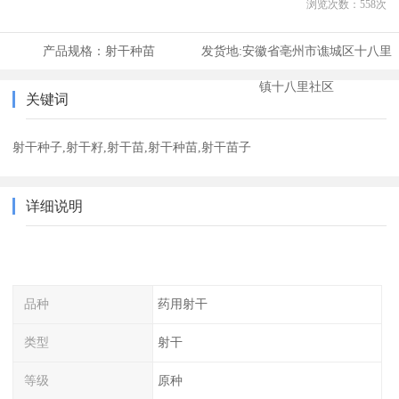
浏览次数：
558
次
产品规格：
射干种苗
发货地:
安徽省亳州市谯城区十八里
镇十八里社区
关键词
射干种子,射干籽,射干苗,射干种苗,射干苗子
详细说明
品种
药用射干
类型
射干
等级
原种