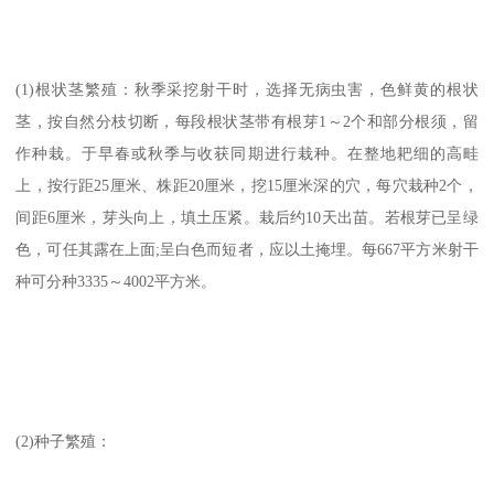
(1)根状茎繁殖：秋季采挖射干时，选择无病虫害，色鲜黄的根状
茎，按自然分枝切断，每段根状茎带有根芽1～2个和部分根须，留
作种栽。于早春或秋季与收获同期进行栽种。在整地耙细的高畦
上，按行距25厘米、株距20厘米，挖15厘米深的穴，每穴栽种2个，
间距6厘米，芽头向上，填土压紧。栽后约10天出苗。若根芽已呈绿
色，可任其露在上面;呈白色而短者，应以土掩埋。每667平方米射干
种可分种3335～4002平方米。
(2)种子繁殖：