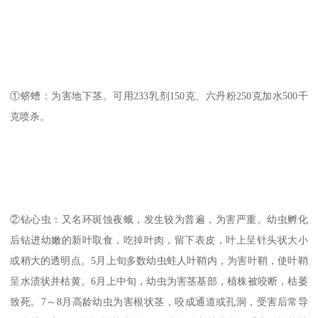
①蛴螬：为害地下茎。可用233乳剂150克、六丹粉250克加水500千
克喷杀。
②钻心虫：又名环斑蚀夜蛾，发生较为普遍，为害严重。幼虫孵化
后钻进幼嫩的新叶取食，吃掉叶肉，留下表皮，叶上呈针头状大小
或稍大的透明点。5月上旬多数幼虫蛀人叶鞘内，为害叶鞘，使叶鞘
呈水渍状并枯黄。6月上中旬，幼虫为害茎基部，植株被咬断，枯萎
致死。7～8月高龄幼虫为害根状茎，咬成通道或孔洞，受害后常导