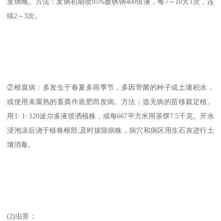
发病晚。方法：发病初期喷95%敌锈钠400倍液，每7～10天1次，连
续2～3次。
②根腐病：多发生于春夏多雨季节，多因带菌的种子或土壤积水，
或使用未腐熟的畜粪作底肥而发病。方法：选无病的苗移裁定植。
用1: 1: 120波尔多液喷洒植株，或每667平方米用茶饼7.5千克。开水
浸泡凉后浇于植株根部;及时拔除病株，病穴和病区用生石灰进行土
壤消毒。
(2)虫害：