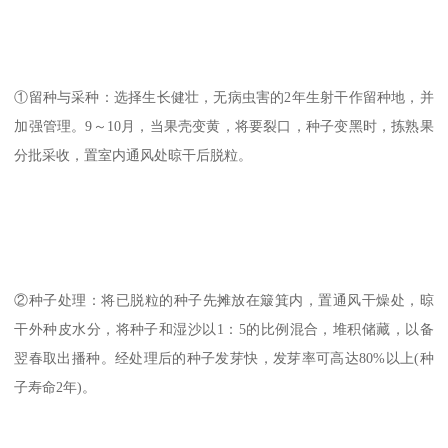
①留种与采种：选择生长健壮，无病虫害的2年生射干作留种地，并
加强管理。9～10月，当果壳变黄，将要裂口，种子变黑时，拣熟果
分批采收，置室内通风处晾干后脱粒。
②种子处理：将已脱粒的种子先摊放在簸箕内，置通风干燥处，晾
干外种皮水分，将种子和湿沙以1：5的比例混合，堆积储藏，以备
翌春取出播种。经处理后的种子发芽快，发芽率可高达80%以上(种
子寿命2年)。