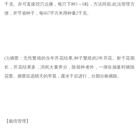
千克。亦可直接挖穴点播，每穴下种5～6粒，方法同前;此法管理方
便，并节省种子，每667平方米用种量2千克。
(3)摘蕾：无性繁殖的当年开花结果;种子繁殖的2年开花。射干花期
长，开花结果多，消耗大量养分，除留种者外，一律在抽薹时摘除
花蕾。摘蕾应选晴天的早晨，露水干后进行，分期分株摘除。
【栽培管理】