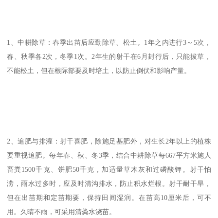
1、中耕除草：春季出苗后应勤除草、松土。1年之内进行3～5次，
春、秋季各2次，冬季1次。2年生的射干在6月封行后，只能拔草，
不能松土，但在根际部要及时培土，以防止倒伏和影响产量。
2、追肥与排灌：射干喜肥，除施足基肥外，对生长2年以上的植株
要重视追肥。每年春、秋、冬3季，结合中耕除草每667平方米施人
畜粪1500千克、饼肥50千克，加适量草木灰和过磷酸钾。射干怕
涝，雨水过多时，应及时清沟排水，防止积水烂根。射干耐干旱，
但在出苗期和定苗期要，保持田间湿润。在苗高10厘米后，可不
用。久晴不雨，可采用清粪水浇苗。