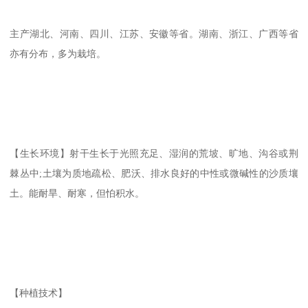
主产湖北、河南、四川、江苏、安徽等省。湖南、浙江、广西等省
亦有分布，多为栽培。
【生长环境】射干生长于光照充足、湿润的荒坡、旷地、沟谷或荆
棘丛中;土壤为质地疏松、肥沃、排水良好的中性或微碱性的沙质壤
土。能耐旱、耐寒，但怕积水。
【种植技术】