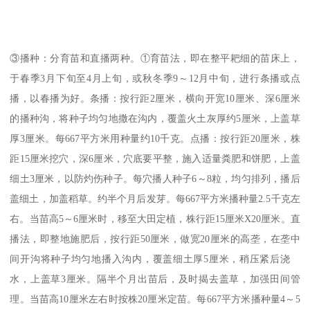
③播种：分育苗和直播两种。①育苗法，即在整平耙细的苗床上，
于春季3月下旬至4月上旬，或秋冬季9～12月中旬，进行条播或点
播，以春播为好。条播：按行距2厘米，横向开宽10厘米、深6厘米
的播种沟，将种子均匀地撒在沟内，覆盖火土灰厚约5厘米，上盖草
厚3厘米。每667平方米用种量约10千克。点播：按行距20厘米，株
距15厘米挖穴，深6厘米，穴底要平整，施入适量粪肥和饼肥，上盖
细土3厘米，以防灼伤种子。每穴播人种子6～8粒，均匀排列，播后
盖细土，加盖稻草。约半个月后发芽。每667平方米播种量2.5千克左
右。当苗高5～6厘米时，移至大田定植，株行距15厘米X20厘米。直
播法，即整地施肥后，按行距50厘米，做宽20厘米的高垄，在垄中
间开沟将种子均匀地播入沟内，覆盖细土厚5厘米，稍压紧后浇
水，上盖草3厘米。隔半个月出苗后，及时揭去盖草，加强田间管
理。当苗高10厘米左右时按株20厘米定苗。每667平方米播种量4～5