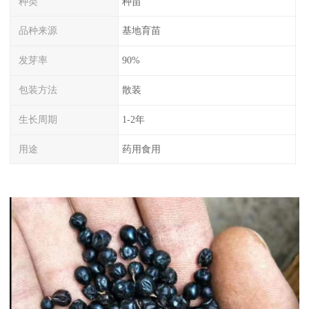
种类
种苗
品种来源
基地育苗
发芽率
90%
包装方法
散装
生长周期
1-2年
用途
药用食用