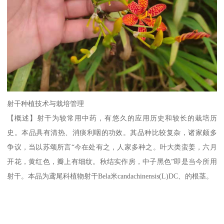
射干种植技术与栽培管理
【概述】射干为较常用中药，有悠久的应用历史和较长的栽培历
史。本品具有清热、消痰利咽的功效。其品种比较复杂，诸家颇多
争议，当以苏颂所言“今在处有之，人家多种之。叶大类蛮姜，六月
开花，黄红色，瓣上有细纹。秋结实作房，中子黑色”即是当今所用
射干。本品为鸢尾科植物射干Bela米candachinensis(L)DC、的根茎。