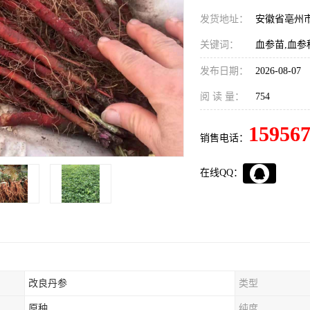
发货地址：
安徽省亳州
关键词：
血参苗,血参
发布日期：
2026-08-07
阅 读 量：
754
15956
销售电话：
在线QQ：
改良丹参
类型
原种
纯度