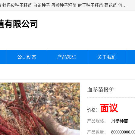
白芍种子籽苗 白芍芽头 芍药种子籽苗 芍药芽头 赤芍种子籽苗 牡丹皮种子籽苗 白芷种子 丹参种子籽苗 射干种子籽苗 菊花苗 何乌苗 蒲公英种子 桔梗种子籽苗 生地黄芽苗 玄参芽苗 元参芽苗 黑参芽苗 紫苑芽 紫菀苗 板蓝根种子 板兰根籽 大青叶种子 大青根种苗 防风种子 夏枯草种子 夏枯球籽 知母种子籽苗 白术种子 白术籽苗 薄荷种子籽苗 红花种子籽油
植有限公司
公司动态
产品知识
关于我们
血参苗报价
面议
价格：
产品规格：
丹参种苗
产品数量：
800000000.