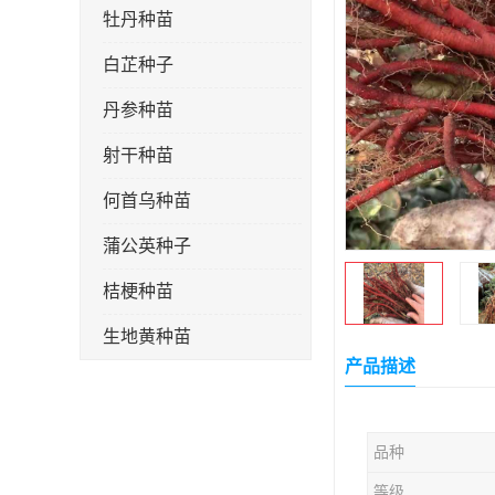
牡丹种苗
白芷种子
丹参种苗
射干种苗
何首乌种苗
蒲公英种子
桔梗种苗
生地黄种苗
产品描述
玄参种苗
紫苑种苗
品种
板蓝根种子
等级