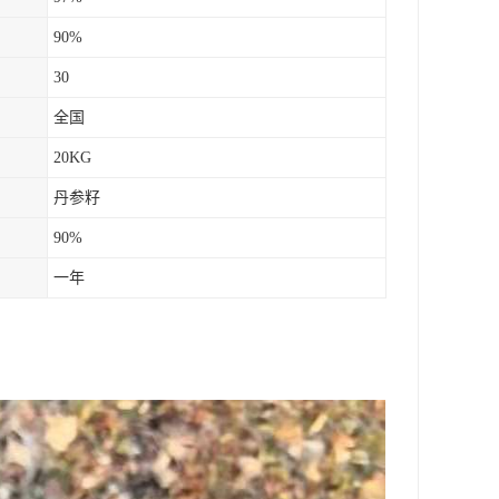
90%
30
全国
20KG
丹参籽
90%
一年