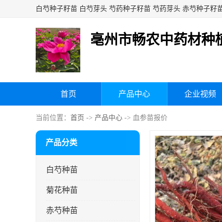
亳州市畅农中药材种
首页
产品中心
企业视频
当前位置：
首页
->
产品中心
-> 血参苗报价
产品分类
白芍种苗
菊花种苗
赤芍种苗