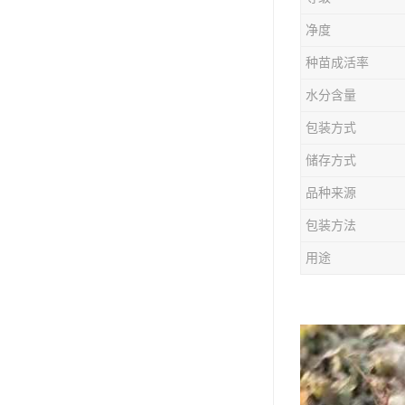
防风种苗
净度
夏枯草种子
种苗成活率
知母种苗
水分含量
包装方式
白术种苗
储存方式
薄荷种苗
品种来源
佩兰种苗
包装方法
用途