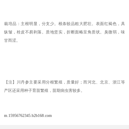
栽培品：主根明显，分支少。根条较品粗大肥壮。表面红褐色，具
纵皱，栓皮不易剥落。质地坚实，折断面略呈角质状。臭微弱，味
甘而涩。
【注】川丹参主要采用分根繁殖，质量好；而河北、北京、浙江等
产区还采用种子育苗繁殖，苗期病虫害较多。
m.15956762345.b2b168.com