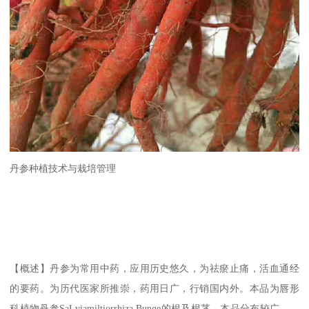
丹参种植技术与栽培管理
【概述】丹参为常用中药，应用历史悠久，为祛瘀止痛，活血通经
的要药。为历代医家所推崇，药用日广，行销国内外。本品为唇形
科植物丹参SaLviamiltiorrhiza Bunge的根及根茎。本品分布较广，、