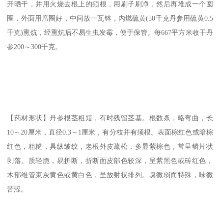
开晒干，并用火烧去根上的须根，用刷子刷净，然后再堆成一个圆
圈，外面用席圈好，中间放一瓦钵，内燃硫黄(50千克丹参用硫黄0.5
千克)熏炕，经熏炕后不易生虫发霉，便于保管。每667平方米收干丹
参200～300千克。
【药材形状】丹参根茎粗短，有时残留茎基。根数条，略弯曲，长
10～20厘米，直径0.3～1厘米，有分枝并有须根。表面棕红色或暗棕
红色，粗糙，具纵皱纹，老根外皮疏松，多显紫棕色，常呈鳞片状
剥落。质轻脆，易折断，折断面皮部色较深，呈紫黑色或砖红色，
木部维管束灰黄色或黄白色，呈放射状排列。臭微弱而特殊，味微
苦涩。