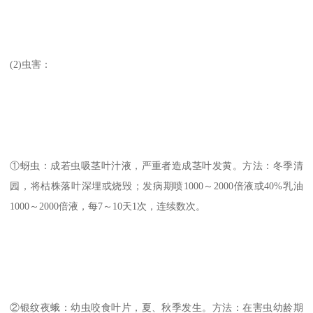
(2)虫害：
①蚜虫：成若虫吸茎叶汁液，严重者造成茎叶发黄。方法：冬季清
园，将枯株落叶深埋或烧毁；发病期喷1000～2000倍液或40%乳油
1000～2000倍液，每7～10天1次，连续数次。
②银纹夜蛾：幼虫咬食叶片，夏、秋季发生。方法：在害虫幼龄期