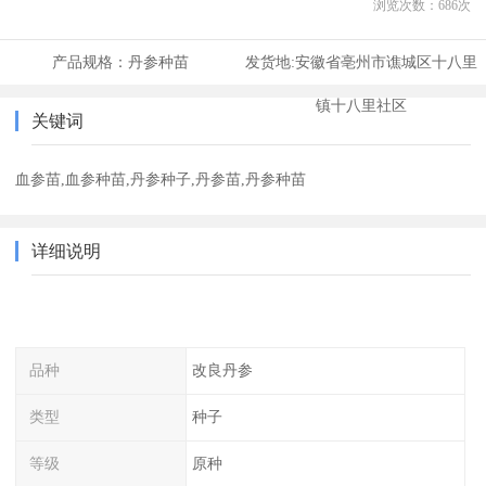
浏览次数：
686
次
产品规格：
丹参种苗
发货地:
安徽省亳州市谯城区十八里
镇十八里社区
关键词
血参苗,血参种苗,丹参种子,丹参苗,丹参种苗
详细说明
品种
改良丹参
类型
种子
等级
原种