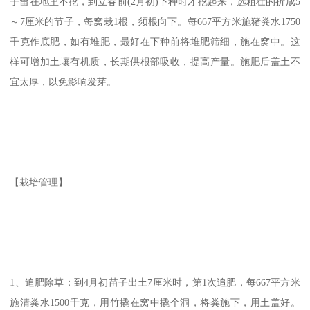
子留在地里不挖，到立春前(2月初)下种时才挖起来，选粗壮的折成5
～7厘米的节子，每窝栽1根，须根向下。每667平方米施猪粪水1750
千克作底肥，如有堆肥，最好在下种前将堆肥筛细，施在窝中。这
样可增加土壤有机质，长期供根部吸收，提高产量。施肥后盖土不
宜太厚，以免影响发芽。
【栽培管理】
1、追肥除草：到4月初苗子出土7厘米时，第1次追肥，每667平方米
施清粪水1500千克，用竹撬在窝中撬个洞，将粪施下，用土盖好。