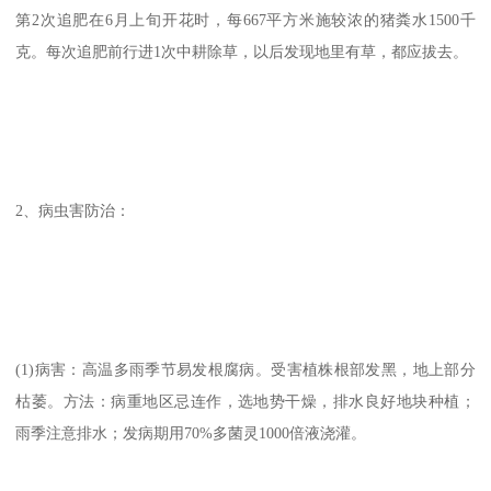
第2次追肥在6月上旬开花时，每667平方米施较浓的猪粪水1500千
克。每次追肥前行进1次中耕除草，以后发现地里有草，都应拔去。
2、病虫害防治：
(1)病害：高温多雨季节易发根腐病。受害植株根部发黑，地上部分
枯萎。方法：病重地区忌连作，选地势干燥，排水良好地块种植；
雨季注意排水；发病期用70%多菌灵1000倍液浇灌。