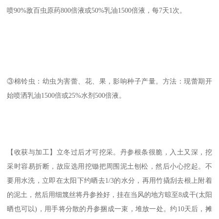
喷90%敌百虫原药800倍液或50%乳油1500倍液，每7天1次。
③棉铃虫：幼虫为害蕾、花、果，影响种子产量。方法：现蕾期开
始喷洒乳油1500倍或25%水剂500倍液。
【收获与加工】立冬过后才可挖采。丹参根条很脆，入土又深，挖
采时容易折断，故应选用挖锄把周围泥土刨松，然后小心挖起。不
要用水洗，立即在太阳下约晒去1/3的水分，再用竹撬刮去根上附着
的泥土，然后用细篾丝将丹参拴好，挂在当风的地方晾至8成干(太阳
晒也可以)，用手将分散的丹参捆成一束，堆放一处。约10天后，摊