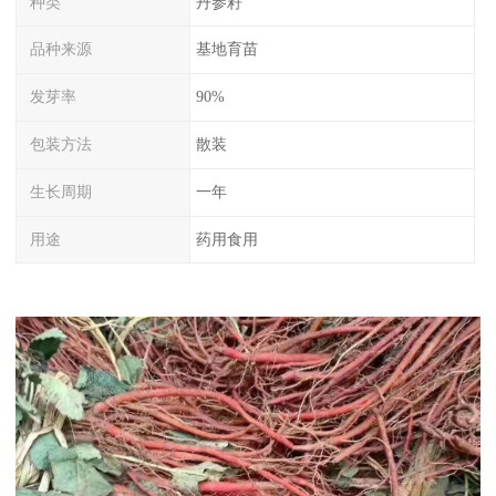
种类
丹参籽
品种来源
基地育苗
发芽率
90%
包装方法
散装
生长周期
一年
用途
药用食用