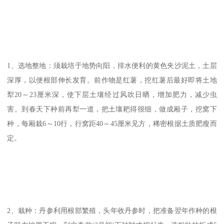
1、选地整地：须栽培于地势向阳，排水便利的黄色夹沙泥土，土层
深厚，以便根部伸长发育。前作物是红薯，挖红薯后最好即将土地
犁20～23厘米深，使下层土壤经过风吹日晒，增加肥力，减少虫
害。到春天下种前再犁一道，把土壤耙得很细，做成厢子，挖窝下
种，每厢栽6～10行，行窝距40～45厘米见方，稀密根据土质肥瘦而
定。
2、栽种：丹参利用根部繁殖，头年收丹参时，把准备翌年作种的根