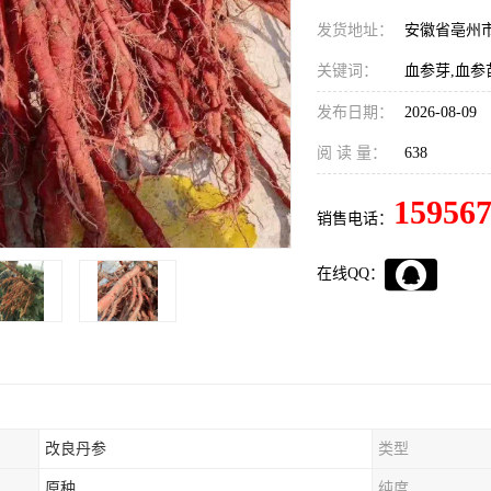
发货地址：
安徽省亳州
关键词：
血参芽,血参
发布日期：
2026-08-09
阅 读 量：
638
15956
销售电话：
在线QQ：
改良丹参
类型
原种
纯度