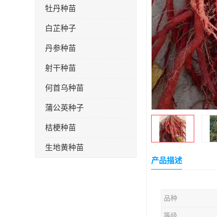
牡丹种苗
白芷种子
丹参种苗
射干种苗
何首乌种苗
蒲公英种子
桔梗种苗
生地黄种苗
产品描述
玄参种苗
紫苑种苗
品种
板蓝根种子
等级