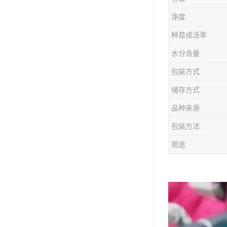
防风种苗
净度
夏枯草种子
种苗成活率
知母种苗
水分含量
包装方式
白术种苗
储存方式
薄荷种苗
品种来源
佩兰种苗
包装方法
用途