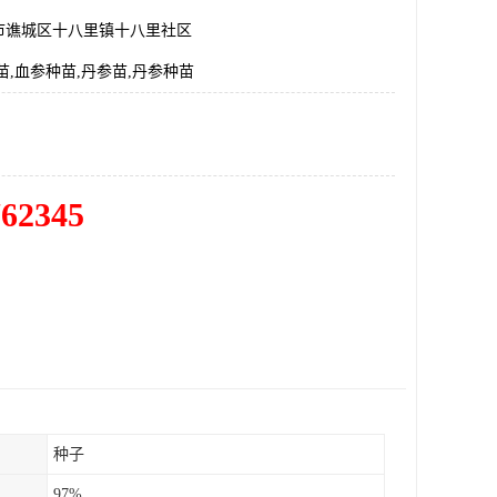
市谯城区十八里镇十八里社区
苗,血参种苗,丹参苗,丹参种苗
762345
种子
97%