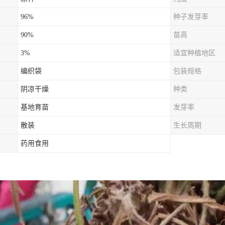
96%
种子发芽率
90%
苗高
3%
适宜种植地区
编织袋
包装规格
阴凉干燥
种类
基地育苗
发芽率
散装
生长周期
药用食用