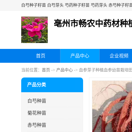
亳州市畅农中药材种
首页
产品中心
企业视频
当前位置：
首页
->
产品中心
-> 血参芽子种植血参幼苗栽培
产品分类
白芍种苗
菊花种苗
赤芍种苗