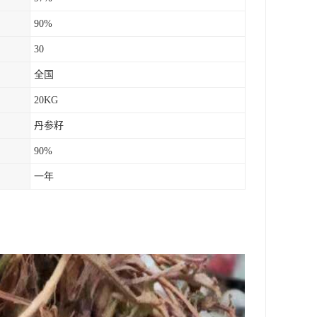
90%
30
全国
20KG
丹参籽
90%
一年