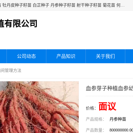
白芍种子籽苗 白芍芽头 芍药种子籽苗 芍药芽头 赤芍种子籽苗 牡丹皮种子籽苗 白芷种子 丹参种子籽苗 射干种子籽苗 菊花苗 何乌苗 蒲公英种子 桔梗种子籽苗 生地黄芽苗 玄参芽苗 元参芽苗 黑参芽苗 紫苑芽 紫菀苗 板蓝根种子 板兰根籽 大青叶种子 大青根种苗 防风种子 夏枯草种子 夏枯球籽 知母种子籽苗 白术种子 白术籽苗 薄荷种子籽苗 红花种子籽油
植有限公司
公司动态
产品知识
关于我们
田间管理方法
血参芽子种植血参
面议
价格：
产品规格：
丹参种苗
产品数量：
800000000.