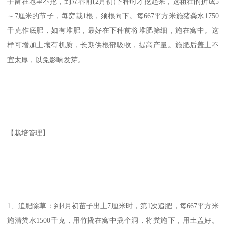
子留在地里不挖，到立春前(2月初)下种时才挖起来，选粗壮的折成5
～7厘米的节子，每窝栽1根，须根向下。每667平方米施猪粪水1750
千克作底肥，如有堆肥，最好在下种前将堆肥筛细，施在窝中。这
样可增加土壤有机质，长期供根部吸收，提高产量。施肥后盖土不
宜太厚，以免影响发芽。
【栽培管理】
1、追肥除草：到4月初苗子出土7厘米时，第1次追肥，每667平方米
施清粪水1500千克，用竹撬在窝中撬个洞，将粪施下，用土盖好。