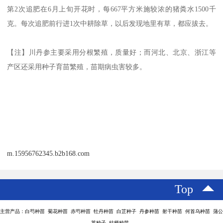
第2次追肥在6月上旬开花时，每667平方米施较浓的猪粪水1500千
克。每次追肥前行进1次中耕除草，以后发现地里有草，都应拔去。
【注】川丹参主要采用分根繁殖，质量好；而河北、北京、浙江等
产区还采用种子育苗繁殖，苗期病虫害较多。
m.15956762345.b2b168.com
Top
主营产品：白芍种苗 菊花种苗 赤芍种苗 牡丹种苗 白芷种子 丹参种苗 射干种苗 何首乌种苗 蒲公
英种子 桔梗种苗