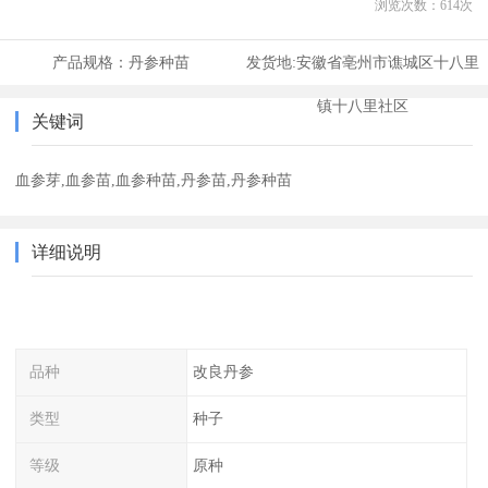
浏览次数：
614
次
产品规格：
丹参种苗
发货地:
安徽省亳州市谯城区十八里
镇十八里社区
关键词
血参芽,血参苗,血参种苗,丹参苗,丹参种苗
详细说明
品种
改良丹参
类型
种子
等级
原种