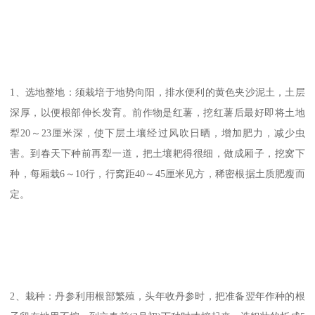
1、选地整地：须栽培于地势向阳，排水便利的黄色夹沙泥土，土层
深厚，以便根部伸长发育。前作物是红薯，挖红薯后最好即将土地
犁20～23厘米深，使下层土壤经过风吹日晒，增加肥力，减少虫
害。到春天下种前再犁一道，把土壤耙得很细，做成厢子，挖窝下
种，每厢栽6～10行，行窝距40～45厘米见方，稀密根据土质肥瘦而
定。
2、栽种：丹参利用根部繁殖，头年收丹参时，把准备翌年作种的根