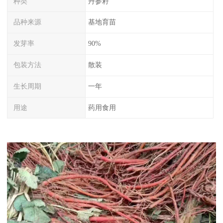
种类
丹参籽
品种来源
基地育苗
发芽率
90%
包装方法
散装
生长周期
一年
用途
药用食用