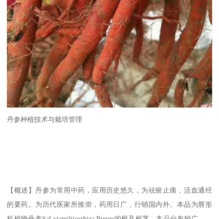
丹参种植技术与栽培管理
【概述】丹参为常用中药，应用历史悠久，为祛瘀止痛，活血通经
的要药。为历代医家所推崇，药用日广，行销国内外。本品为唇形
科植物丹参SaLviamiltiorrhiza Bunge的根及根茎。本品分布较广，、