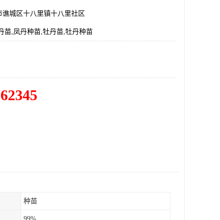
市谯城区十八里镇十八里社区
丹苗,凤丹种苗,牡丹苗,牡丹种苗
762345
种苗
99%