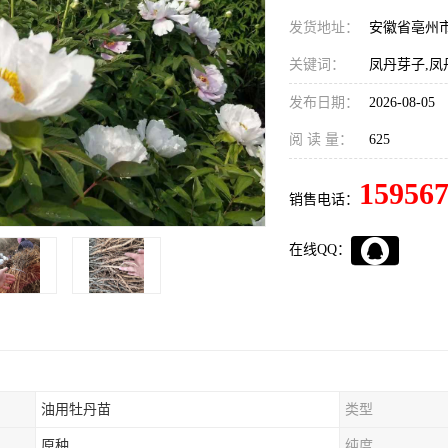
发货地址：
安徽省亳州
关键词：
凤丹芽子,凤
发布日期：
2026-08-05
阅 读 量：
625
15956
销售电话：
在线QQ：
油用牡丹苗
类型
原种
纯度