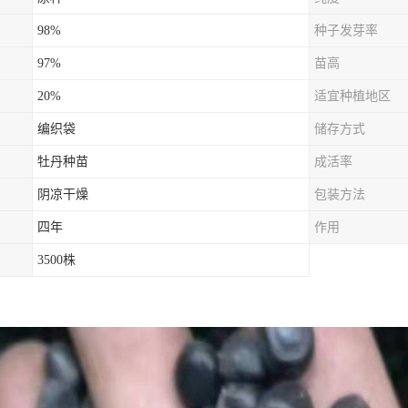
98%
种子发芽率
97%
苗高
20%
适宜种植地区
编织袋
储存方式
牡丹种苗
成活率
阴凉干燥
包装方法
四年
作用
3500株