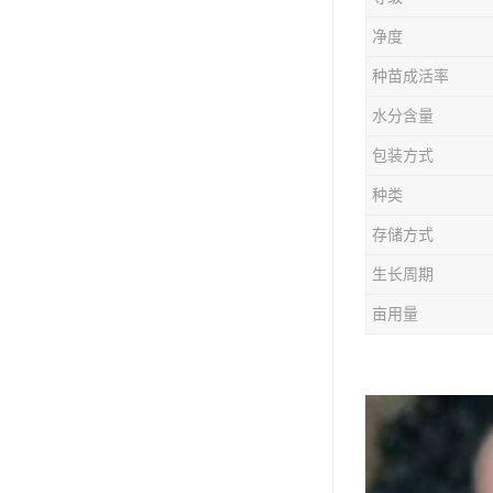
防风种苗
净度
夏枯草种子
种苗成活率
知母种苗
水分含量
包装方式
白术种苗
种类
薄荷种苗
存储方式
佩兰种苗
生长周期
亩用量