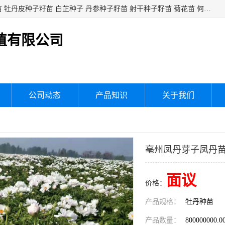
白芍种子籽苗 白芍芽头 芍药种子籽苗 芍药芽头 赤芍种子籽苗 牡丹皮种子籽苗 白芷种子 丹参种子籽苗 射干种子籽苗 菊花苗 何乌苗 蒲公英种子 桔梗种子籽苗 生地黄芽苗 玄参芽苗 元参芽苗 黑参芽苗 紫苑芽 紫菀苗 板蓝根种子 板兰根籽 大青叶种子 大青根种苗 防风种子 夏枯草种子 夏枯球籽 知母种子籽苗 白术种子 白术籽苗 薄荷种子籽苗 红花种子籽油
植有限公司
公司动态
产品知识
关于我们
亳州凤丹芽子凤丹
面议
价格：
产品规格：
牡丹种苗
产品数量：
800000000.