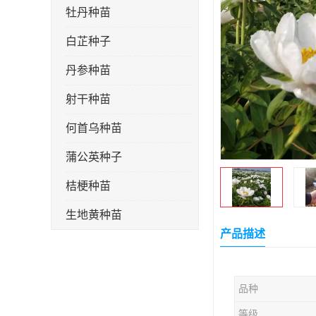
牡丹种苗
白芷种子
丹参种苗
射干种苗
何首乌种苗
蒲公英种子
桔梗种苗
生地黄种苗
产品描述
玄参种苗
紫苑种苗
品种
板蓝根种子
等级