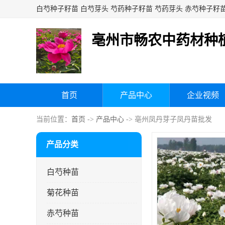
亳州市畅农中药材种
首页
产品中心
企业视频
当前位置：
首页
->
产品中心
-> 亳州凤丹芽子凤丹苗批发
产品分类
白芍种苗
菊花种苗
赤芍种苗