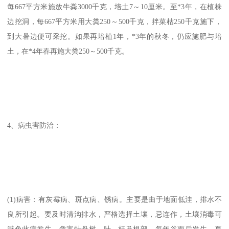
每667平方米施放牛粪3000千克，培土7～10厘米。至*3年，在植株
边挖洞，每667平方米用大粪250～500千克，拌菜枯250千克施下，
到大暑边便可采挖。如果再培植1年，*3年的秋冬，仍应施肥与培
土，在*4年春再施大粪250～500千克。
4、病虫害防治：
(1)病害：有灰霉病、斑点病、锈病。主要是由于地面低洼，排水不
良所引起。要及时清沟排水，严格选择土壤，忌连作，土壤消毒可
避免此病发生。危害牡丹树、叶、杆及根部。每年谷雨后发生，夏