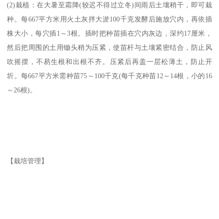
(2)栽植：在大暑至霜降(较迟不得过立冬)间雨后土壤稍干，即可栽
种。每667平方米用火土灰拌大淤100千克发酵后施放穴内，再依插
株大小，每穴插1～3根。插时把种苗插在穴内灰边，深约17厘米，
然后把周围的土用锄头稍为压紧，使苗杆与土壤紧密结合，防止风
吹摇摆，不易生根和出根不齐。压紧后再盖一层松薄土，防止开
圻。每667平方米需种苗75～100千克(每千克种苗12～14根，小的16
～26根)。
【栽培管理】