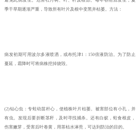
季干旱期逐渐严重，导致所有叶片及根中变黑并枯萎。方法：
病发初期可用波尔多液喷洒，或布托津1：150倍液防治。为了防止
蔓延，霜降时可将病株挖掉烧毁。
(2)钻心虫：专蛀幼苗杆心，使植株叶片枯萎。被害部位有小孔，并
有虫。发现后要折断茎秆，及时寻找捕杀。还有白蚁，蛀食根皮，
伤害嫩芽，受害后叶卷黄，用茶枯水淋蔸，可达到防治的目的。