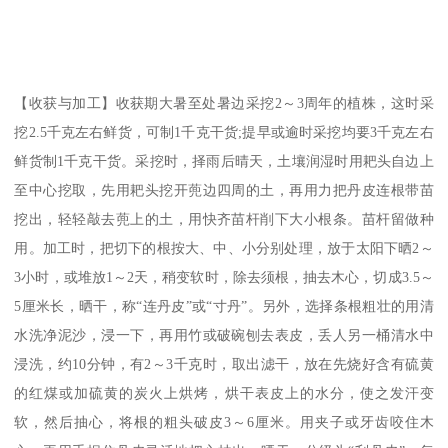
【收获与加工】收获期大暑至处暑边采挖2～3周年的植株，这时采
挖2.5千克左右鲜货，可制1千克干货;提早或逾时采挖均要3千克左右
鲜货制1千克干货。采挖时，择雨后晴天，土壤润湿时用耙头自边上
至中心挖取，先用耙头挖开蔸边四周的土，再用力把丹皮连根带苗
挖出，轻轻敲去蔸上的土，用快齐苗杆削下大小根条。苗杆留做种
用。加工时，把切下的根按大、中、小分别处理，放于太阳下晒2～
3小时，或堆放1～2天，稍变软时，除去须根，抽去木心，切成3.5～
5厘米长，晒干，称“连丹皮”或“寸丹”。另外，选择条根粗壮的用清
水洗净泥沙，浸一下，再用竹或破碗刨去表皮，丢人另一桶清水中
浸洗，约10分钟，有2～3千克时，取出滤干，放在先烧好含有硫黄
的红煤或加硫黄的炭火上烘烤，烘干表皮上的水分，使之发汗变
软，然后抽心，将根的粗头破皮3～6厘米。用夹子或牙齿咬住木