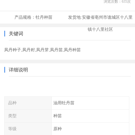
浏览次数：
635
次
产品规格：
牡丹种苗
发货地:
安徽省亳州市谯城区十八里
镇十八里社区
关键词
凤丹种子,凤丹籽,凤丹芽,凤丹苗,凤丹种苗
详细说明
品种
油用牡丹苗
类型
种苗
等级
原种