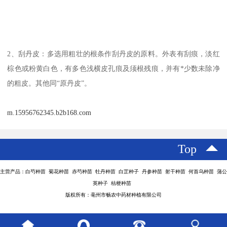
2、刮丹皮：多选用粗壮的根条作刮丹皮的原料。外表有刮痕，淡红
棕色或粉黄白色，有多色浅横皮孔痕及须根残痕，并有*少数未除净
的粗皮。其他同“原丹皮”。
m.15956762345.b2b168.com
Top
主营产品：白芍种苗 菊花种苗 赤芍种苗 牡丹种苗 白芷种子 丹参种苗 射干种苗 何首乌种苗 蒲公
英种子 桔梗种苗
版权所有：亳州市畅农中药材种植有限公司