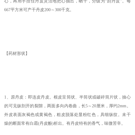
心，再用手捏住丹皮灵活地把心抽出，晒干，分级为“刮丹皮”。每
667平方米可产干丹皮200～300千克。
【药材形状】
1、原丹皮：即连皮丹皮。根皮呈筒状、半筒状或破碎筒片状，抽心
的可见纵剖开的裂隙，两面多向内卷曲，长5～20厘米，厚约2mm。
外皮表面灰褐色或黄褐色，粗皮脱落处显粉红色，具细纵纹。未干
燥的断面常有白霜(丹皮酚)析出。有丹皮特有的香气，味微苦辛。