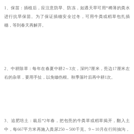
1、保苗：插植后，应注意防旱、防冻，如遇天旱可用*稀薄的粪水
进行抗旱保苗。为了保证插穗安全过冬，可用牛粪或稻草包扎插
穗，等到春天再解开。
2、中耕除草：每年在春夏中耕2～3次，深约7厘米，蔸边17厘米左
右的杂草，要用手扯，以免锄伤根。秋季落叶后再中耕1次。
3、追肥培土：栽后*2年春，把包蔸的牛粪草或稻草揭开，翻入土
中，每667平方米再施入粪尿250～500千克。9～10月在行间抽沟，