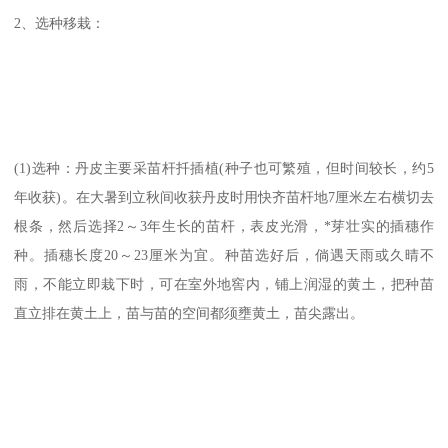
2、选种移栽：
(1)选种：丹皮主要采苗杆扦插植(种子也可繁殖，但时间较长，约5
年收获)。在大暑到立秋间收获丹皮时用快齐苗杆地7厘米左右横切去
根条，然后选择2～3年生长的苗杆，表皮光滑，*芽壮实的插穗作
种。插穗长度20～23厘米为宜。种苗选好后，倘遇天雨或久晴不
雨，不能立即栽下时，可在室外地窖内，铺上润湿的黄土，把种苗
直立排在黄土上，苗与苗的空间都须壅黄土，苗尖露出。