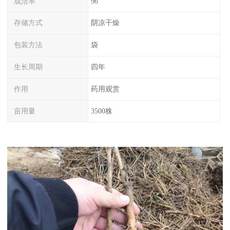
成活率
96
存储方式
阴凉干燥
包装方法
袋
生长周期
四年
作用
药用观赏
亩用量
3500株