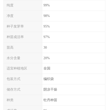
纯度
99%
净度
98%
种子发芽率
95%
种苗成活率
97%
苗高
30
水分含量
20%
适宜种植地区
全国
包装方式
编织袋
储存方式
阴凉干燥
种类
牡丹种苗