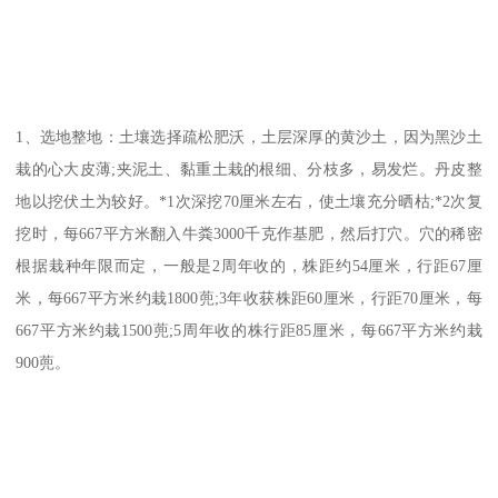
1、选地整地：土壤选择疏松肥沃，土层深厚的黄沙土，因为黑沙土
栽的心大皮薄;夹泥土、黏重土栽的根细、分枝多，易发烂。丹皮整
地以挖伏土为较好。*1次深挖70厘米左右，使土壤充分晒枯;*2次复
挖时，每667平方米翻入牛粪3000千克作基肥，然后打穴。穴的稀密
根据栽种年限而定，一般是2周年收的，株距约54厘米，行距67厘
米，每667平方米约栽1800蔸;3年收获株距60厘米，行距70厘米，每
667平方米约栽1500蔸;5周年收的株行距85厘米，每667平方米约栽
900蔸。