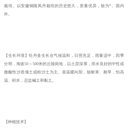
栽培。以安徽铜陵凤丹栽培的历史悠久，质量优异，较为*。国内
外。
【生长环境】牡丹多生长在气候温和，日照充足，雨量适中，四季
分明，海拔50～500米的丘陵岗地，以土层深厚，排水良好的中性或
微酸性沙质壤土或粉沙土为主。喜温暖向阳，较耐寒、耐旱，怕高
温、积水，忌盐碱土和黏土。
【种植技术】