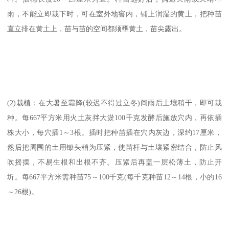
雨，不能立即栽下时，可在室外地窖内，铺上润湿的黄土，把种苗
直立排在黄土上，苗与苗的空间都须壅黄土，苗尖露出。
(2)栽植：在大暑至霜降(较迟不得过立冬)间雨后土壤稍干，即可栽
种。每667平方米用火土灰拌大淤100千克发酵后施放穴内，再依插
株大小，每穴插1～3根。插时把种苗插在穴内灰边，深约17厘米，
然后把周围的土用锄头稍为压紧，使苗杆与土壤紧密结合，防止风
吹摇摆，不易生根和出根不齐。压紧后再盖一层松薄土，防止开
圻。每667平方米需种苗75～100千克(每千克种苗12～14根，小的16
～26根)。