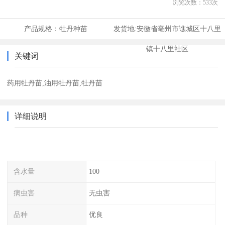
浏览次数：
533
次
产品规格：
牡丹种苗
发货地:
安徽省亳州市谯城区十八里
镇十八里社区
关键词
药用牡丹苗,油用牡丹苗,牡丹苗
详细说明
含水量
100
病虫害
无虫害
品种
优良