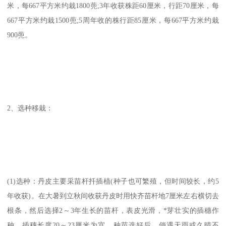
米，每667平方米约栽1800蔸;3年收获株距60厘米，行距70厘米，每
667平方米约栽1500蔸;5周年收的株行距85厘米，每667平方米约栽
900蔸。
2、选种移栽：
(1)选种：丹皮主要采苗杆扦插植(种子也可繁殖，但时间较长，约5
年收获)。在大暑到立秋间收获丹皮时用快齐苗杆地7厘米左右横切去
根条，然后选择2～3年生长的苗杆，表皮光滑，*芽壮实的插穗作
种。插穗长度20～23厘米为宜。种苗选好后，倘遇天雨或久晴不