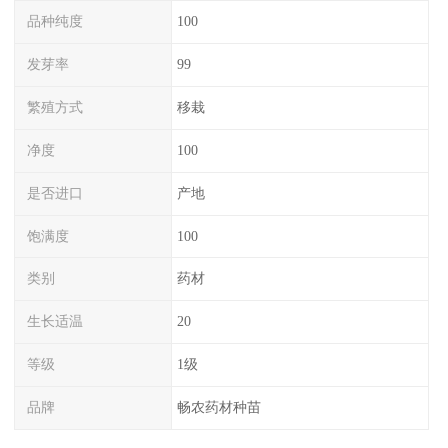
品种纯度
100
发芽率
99
繁殖方式
移栽
净度
100
是否进口
产地
饱满度
100
类别
药材
生长适温
20
等级
1级
品牌
畅农药材种苗