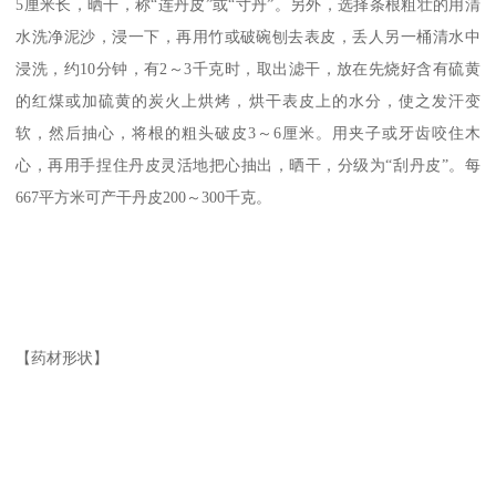
5厘米长，晒干，称“连丹皮”或“寸丹”。另外，选择条根粗壮的用清
水洗净泥沙，浸一下，再用竹或破碗刨去表皮，丢人另一桶清水中
浸洗，约10分钟，有2～3千克时，取出滤干，放在先烧好含有硫黄
的红煤或加硫黄的炭火上烘烤，烘干表皮上的水分，使之发汗变
软，然后抽心，将根的粗头破皮3～6厘米。用夹子或牙齿咬住木
心，再用手捏住丹皮灵活地把心抽出，晒干，分级为“刮丹皮”。每
667平方米可产干丹皮200～300千克。
【药材形状】