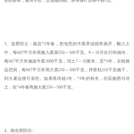
右的杂草，要用手扯，以免锄伤根。秋季落叶后再中耕1次。
3、追肥培土：栽后*2年春，把包蔸的牛粪草或稻草揭开，翻入土
中，每667平方米再施入粪尿250～500千克。9～10月在行间抽沟，
每667平方米施放牛粪3000千克，培土7～10厘米。至*3年，在植株
边挖洞，每667平方米用大粪250～500千克，拌菜枯250千克施下，
到大暑边便可采挖。如果再培植1年，*3年的秋冬，仍应施肥与培
土，在*4年春再施大粪250～500千克。
4、病虫害防治：