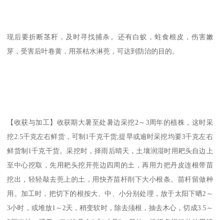
现后要折断茎秆，及时寻找捕杀。还有白蚁，蛀食根皮，伤害嫩
芽，受害后叶卷黄，用茶枯水淋蔸，可达到防治的目的。
【收获与加工】收获期大暑至处暑边采挖2～3周年的植株，这时采
挖2.5千克左右鲜货，可制1千克干货;提早或逾时采挖均要3千克左右
鲜货制1千克干货。采挖时，择雨后晴天，土壤润湿时用耙头自边上
至中心挖取，先用耙头挖开蔸边四周的土，再用力把丹皮连根带苗
挖出，轻轻敲去蔸上的土，用快齐苗杆削下大小根条。苗杆留做种
用。加工时，把切下的根按大、中、小分别处理，放于太阳下晒2～
3小时，或堆放1～2天，稍变软时，除去须根，抽去木心，切成3.5～