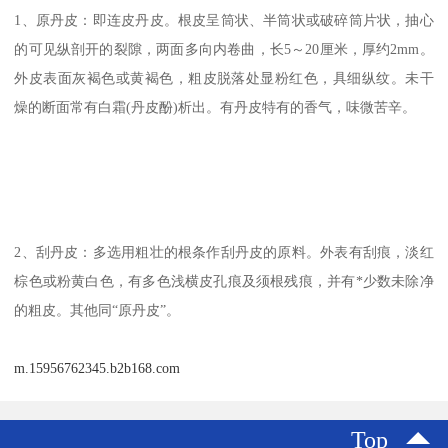
1、原丹皮：即连皮丹皮。根皮呈筒状、半筒状或破碎筒片状，抽心
的可见纵剖开的裂隙，两面多向内卷曲，长5～20厘米，厚约2mm。
外皮表面灰褐色或黄褐色，粗皮脱落处显粉红色，具细纵纹。未干
燥的断面常有白霜(丹皮酚)析出。有丹皮特有的香气，味微苦辛。
2、刮丹皮：多选用粗壮的根条作刮丹皮的原料。外表有刮痕，淡红
棕色或粉黄白色，有多色浅横皮孔痕及须根残痕，并有*少数未除净
的粗皮。其他同“原丹皮”。
m.15956762345.b2b168.com
Top