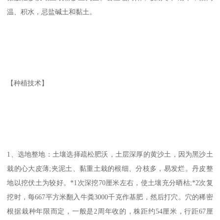
温、积水，忌盐碱土和黏土。
【种植技术】
1、选地整地：土壤选择疏松肥沃，土层深厚的黄沙土，因为黑沙土
栽的心大皮薄;夹泥土、黏重土栽的根细、分枝多，易发烂。丹皮整
地以挖伏土为较好。*1次深挖70厘米左右，使土壤充分晒枯;*2次复
挖时，每667平方米翻入牛粪3000千克作基肥，然后打穴。穴的稀密
根据栽种年限而定，一般是2周年收的，株距约54厘米，行距67厘