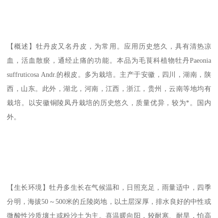
【概述】牡丹皮又名丹皮，为常用。应用历史悠久，具有清热凉
血，活血散瘀，通经止痛的功能。本品为毛茛科植物牡丹Paeonia
suffruticosa Andr.的根皮。多为栽培。主产于安徽，四川，湖南，陕
西，山东。此外，湖北，河南，江西，浙江，贵州，云南等地均有
栽培。以安徽铜陵凤丹栽培的历史悠久，质量优异，较为*。国内
外。
【生长环境】牡丹多生长在气候温和，日照充足，雨量适中，四季
分明，海拔50～500米的丘陵岗地，以土层深厚，排水良好的中性或
微酸性沙质壤土或粉沙土为主。喜温暖向阳，较耐寒、耐旱，怕高