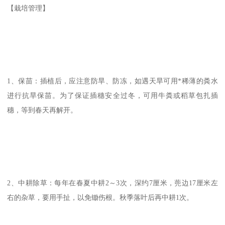
【栽培管理】
1、保苗：插植后，应注意防旱、防冻，如遇天旱可用*稀薄的粪水
进行抗旱保苗。为了保证插穗安全过冬，可用牛粪或稻草包扎插
穗，等到春天再解开。
2、中耕除草：每年在春夏中耕2～3次，深约7厘米，蔸边17厘米左
右的杂草，要用手扯，以免锄伤根。秋季落叶后再中耕1次。