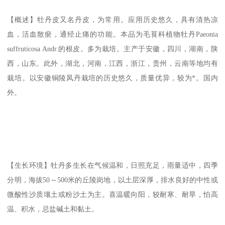
【概述】牡丹皮又名丹皮，为常用。应用历史悠久，具有清热凉
血，活血散瘀，通经止痛的功能。本品为毛茛科植物牡丹Paeonia
suffruticosa Andr.的根皮。多为栽培。主产于安徽，四川，湖南，陕
西，山东。此外，湖北，河南，江西，浙江，贵州，云南等地均有
栽培。以安徽铜陵凤丹栽培的历史悠久，质量优异，较为*。国内
外。
【生长环境】牡丹多生长在气候温和，日照充足，雨量适中，四季
分明，海拔50～500米的丘陵岗地，以土层深厚，排水良好的中性或
微酸性沙质壤土或粉沙土为主。喜温暖向阳，较耐寒、耐旱，怕高
温、积水，忌盐碱土和黏土。