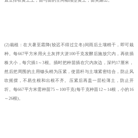
直立排在黄土上，苗与苗的空间都须壅黄土，苗尖露出。
(2)栽植：在大暑至霜降(较迟不得过立冬)间雨后土壤稍干，即可栽
种。每667平方米用火土灰拌大淤100千克发酵后施放穴内，再依插
株大小，每穴插1～3根。插时把种苗插在穴内灰边，深约17厘米，
然后把周围的土用锄头稍为压紧，使苗杆与土壤紧密结合，防止风
吹摇摆，不易生根和出根不齐。压紧后再盖一层松薄土，防止开
圻。每667平方米需种苗75～100千克(每千克种苗12～14根，小的16
～26根)。