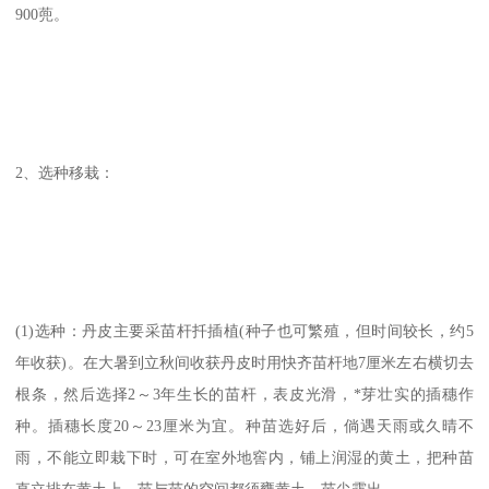
900蔸。
2、选种移栽：
(1)选种：丹皮主要采苗杆扦插植(种子也可繁殖，但时间较长，约5
年收获)。在大暑到立秋间收获丹皮时用快齐苗杆地7厘米左右横切去
根条，然后选择2～3年生长的苗杆，表皮光滑，*芽壮实的插穗作
种。插穗长度20～23厘米为宜。种苗选好后，倘遇天雨或久晴不
雨，不能立即栽下时，可在室外地窖内，铺上润湿的黄土，把种苗