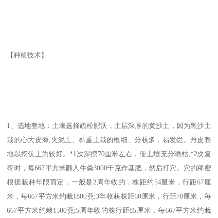
【种植技术】
1、选地整地：土壤选择疏松肥沃，土层深厚的黄沙土，因为黑沙土
栽的心大皮薄;夹泥土、黏重土栽的根细、分枝多，易发烂。丹皮整
地以挖伏土为较好。*1次深挖70厘米左右，使土壤充分晒枯;*2次复
挖时，每667平方米翻入牛粪3000千克作基肥，然后打穴。穴的稀密
根据栽种年限而定，一般是2周年收的，株距约54厘米，行距67厘
米，每667平方米约栽1800蔸;3年收获株距60厘米，行距70厘米，每
667平方米约栽1500蔸;5周年收的株行距85厘米，每667平方米约栽