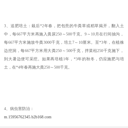
3、追肥培土：栽后*2年春，把包蔸的牛粪草或稻草揭开，翻入土
中，每667平方米再施入粪尿250～500千克。9～10月在行间抽沟，
每667平方米施放牛粪3000千克，培土7～10厘米。至*3年，在植株
边挖洞，每667平方米用大粪250～500千克，拌菜枯250千克施下，
到大暑边便可采挖。如果再培植1年，*3年的秋冬，仍应施肥与培
土，在*4年春再施大粪250～500千克。
4、病虫害防治：
m.15956762345.b2b168.com