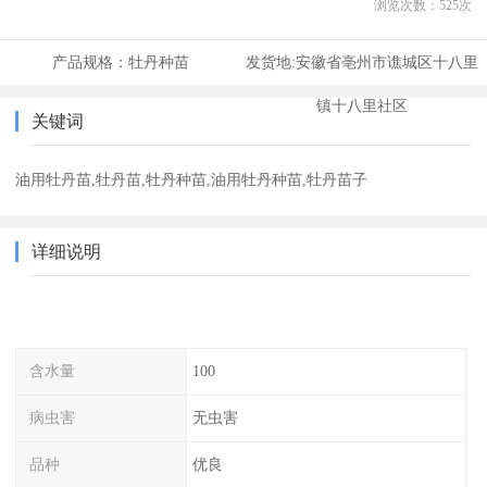
浏览次数：
525
次
产品规格：
牡丹种苗
发货地:
安徽省亳州市谯城区十八里
镇十八里社区
关键词
油用牡丹苗,牡丹苗,牡丹种苗,油用牡丹种苗,牡丹苗子
详细说明
含水量
100
病虫害
无虫害
品种
优良