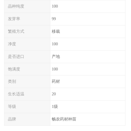
品种纯度
100
发芽率
99
繁殖方式
移栽
净度
100
是否进口
产地
饱满度
100
类别
药材
生长适温
20
等级
1级
品牌
畅农药材种苗