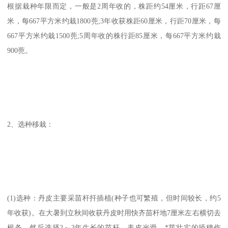
根据栽种年限而定，一般是2周年收的，株距约54厘米，行距67厘
米，每667平方米约栽1800蔸;3年收获株距60厘米，行距70厘米，每
667平方米约栽1500蔸;5周年收的株行距85厘米，每667平方米约栽
900蔸。
2、选种移栽：
(1)选种：丹皮主要采苗杆扦插植(种子也可繁殖，但时间较长，约5
年收获)。在大暑到立秋间收获丹皮时用快齐苗杆地7厘米左右横切去
根条，然后选择2～3年生长的苗杆，表皮光滑，*芽壮实的插穗作