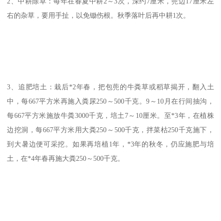
2、中耕除草：每年在春夏中耕2～3次，深约7厘米，蔸边17厘米左
右的杂草，要用手扯，以免锄伤根。秋季落叶后再中耕1次。
3、追肥培土：栽后*2年春，把包蔸的牛粪草或稻草揭开，翻入土
中，每667平方米再施入粪尿250～500千克。9～10月在行间抽沟，
每667平方米施放牛粪3000千克，培土7～10厘米。至*3年，在植株
边挖洞，每667平方米用大粪250～500千克，拌菜枯250千克施下，
到大暑边便可采挖。如果再培植1年，*3年的秋冬，仍应施肥与培
土，在*4年春再施大粪250～500千克。