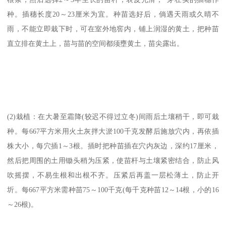
种。插穗长度20～23厘米为宜。种苗选好后，倘遇天雨或久晴不
雨，不能立即栽下时，可在室外地窖内，铺上润湿的黄土，把种苗
直立排在黄土上，苗与苗的空间都须壅黄土，苗尖露出。
(2)栽植：在大暑至霜降(较迟不得过立冬)间雨后土壤稍干，即可栽
种。每667平方米用火土灰拌大淤100千克发酵后施放穴内，再依插
株大小，每穴插1～3根。插时把种苗插在穴内灰边，深约17厘米，
然后把周围的土用锄头稍为压紧，使苗杆与土壤紧密结合，防止风
吹摇摆，不易生根和出根不齐。压紧后再盖一层松薄土，防止开
圻。每667平方米需种苗75～100千克(每千克种苗12～14根，小的16
～26根)。