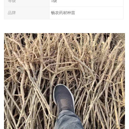
等级
1级
品牌
畅农药材种苗