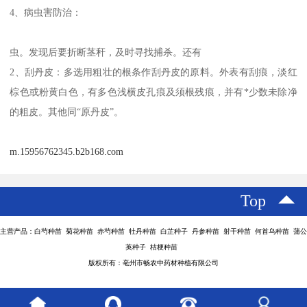
4、病虫害防治：
虫。发现后要折断茎秆，及时寻找捕杀。还有
2、刮丹皮：多选用粗壮的根条作刮丹皮的原料。外表有刮痕，淡红
棕色或粉黄白色，有多色浅横皮孔痕及须根残痕，并有*少数未除净
的粗皮。其他同“原丹皮”。
m.15956762345.b2b168.com
Top
主营产品：白芍种苗 菊花种苗 赤芍种苗 牡丹种苗 白芷种子 丹参种苗 射干种苗 何首乌种苗 蒲公
英种子 桔梗种苗
版权所有：亳州市畅农中药材种植有限公司