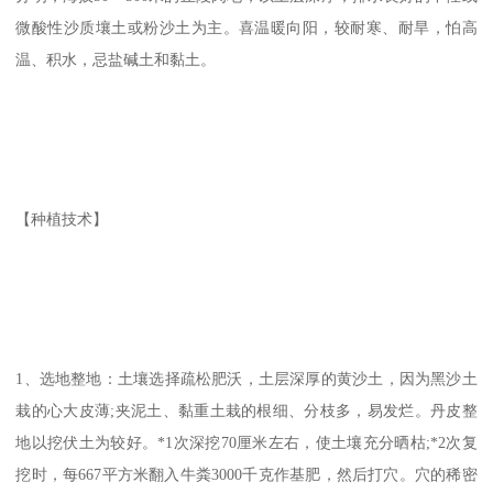
微酸性沙质壤土或粉沙土为主。喜温暖向阳，较耐寒、耐旱，怕高
温、积水，忌盐碱土和黏土。
【种植技术】
1、选地整地：土壤选择疏松肥沃，土层深厚的黄沙土，因为黑沙土
栽的心大皮薄;夹泥土、黏重土栽的根细、分枝多，易发烂。丹皮整
地以挖伏土为较好。*1次深挖70厘米左右，使土壤充分晒枯;*2次复
挖时，每667平方米翻入牛粪3000千克作基肥，然后打穴。穴的稀密