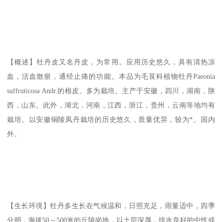
【概述】牡丹皮又名丹皮，为常用。应用历史悠久，具有清热凉
血，活血散瘀，通经止痛的功能。本品为毛茛科植物牡丹Paeonia
suffruticosa Andr.的根皮。多为栽培。主产于安徽，四川，湖南，陕
西，山东。此外，湖北，河南，江西，浙江，贵州，云南等地均有
栽培。以安徽铜陵凤丹栽培的历史悠久，质量优异，较为*。国内
外。
【生长环境】牡丹多生长在气候温和，日照充足，雨量适中，四季
分明，海拔50～500米的丘陵岗地，以土层深厚，排水良好的中性或