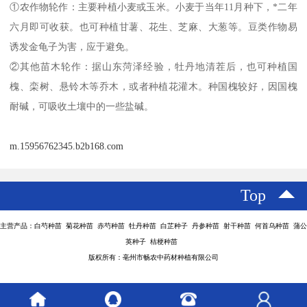
①农作物轮作：主要种植小麦或玉米。小麦于当年11月种下，*二年
六月即可收获。也可种植甘薯、花生、芝麻、大葱等。豆类作物易
诱发金龟子为害，应于避免。
②其他苗木轮作：据山东菏泽经验，牡丹地清茬后，也可种植国
槐、栾树、悬铃木等乔木，或者种植花灌木。种国槐较好，因国槐
耐碱，可吸收土壤中的一些盐碱。
m.15956762345.b2b168.com
Top
主营产品：白芍种苗 菊花种苗 赤芍种苗 牡丹种苗 白芷种子 丹参种苗 射干种苗 何首乌种苗 蒲公
英种子 桔梗种苗
版权所有：亳州市畅农中药材种植有限公司