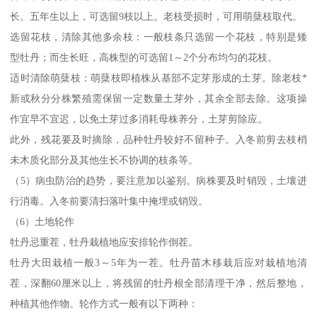
长。五年生以上，可选留9枝以上。老枝受损时，可用萌蘖枝取代。
选留花枝，清除其他多余枝：一般枝条只选留一个花枝，特别是矮
型牡丹；而生长旺，高株型的可选留1～2个分布均匀的花枝。
适时清除萌蘖枝：萌蘖枝即植株从基部不定芽形成的土芽。除老枝*
新或秋分分株繁殖需保留一定数量土芽外，其余全部去除。这项操
作宜早不宜迟，以免土芽过多消耗母株养分，土芽剪除应。
此外，残花要及时摘除，品种牡丹较好不留种子。入冬前剪去枝梢
未木质化部分及其他生长不协调的枝条等。
（5）病虫防治
的趋势，要注意加以鉴别。病株要及时销毁，土壤进
行消毒。入冬前要清扫落叶集中掩埋或销毁。
（6）土地轮作
牡丹忌重茬，牡丹栽植地应安排轮作倒茬。
牡丹大田栽植一般3～5年为一茬。牡丹苗木移栽后应对栽植地清
茬，深翻60厘米以上，将残留的牡丹根全部清理干净，然后整地，
种植其他作物。轮作方式一般有以下两种：