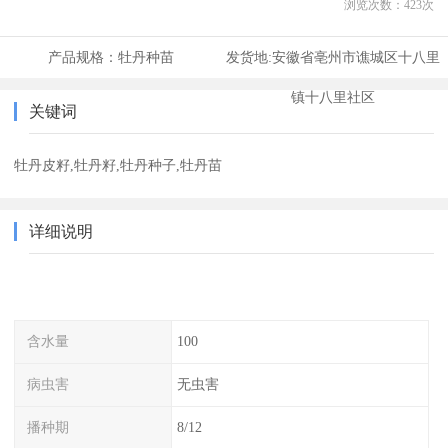
浏览次数：
423
次
产品规格：
牡丹种苗
发货地:
安徽省亳州市谯城区十八里
镇十八里社区
关键词
牡丹皮籽,牡丹籽,牡丹种子,牡丹苗
详细说明
含水量
100
病虫害
无虫害
播种期
8/12