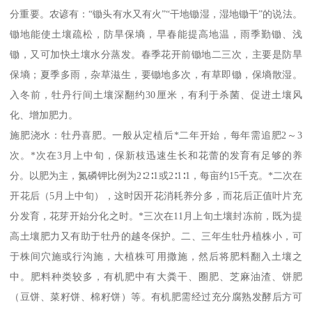
分重要。农谚有：“锄头有水又有火”“干地锄湿，湿地锄干”的说法。
锄地能使土壤疏松，防旱保墒，早春能提高地温，雨季勤锄、浅
锄，又可加快土壤水分蒸发。春季花开前锄地二三次，主要是防旱
保墒；夏季多雨，杂草滋生，要锄地多次，有草即锄，保墒散湿。
入冬前，牡丹行间土壤深翻约30厘米，有利于杀菌、促进土壤风
化、增加肥力。
施肥浇水：牡丹喜肥。一般从定植后*二年开始，每年需追肥2～3
次。*次在3月上中旬，保新枝迅速生长和花蕾的发育有足够的养
分。以肥为主，氮磷钾比例为2∶2∶1或2∶1∶1，每亩约15千克。*二次在
开花后（5月上中旬），这时因开花消耗养分多，而花后正值叶片充
分发育，花芽开始分化之时。*三次在11月上旬土壤封冻前，既为提
高土壤肥力又有助于牡丹的越冬保护。二、三年生牡丹植株小，可
于株间穴施或行沟施，大植株可用撒施，然后将肥料翻入土壤之
中。肥料种类较多，有机肥中有大粪干、圈肥、芝麻油渣、饼肥
（豆饼、菜籽饼、棉籽饼）等。有机肥需经过充分腐熟发酵后方可