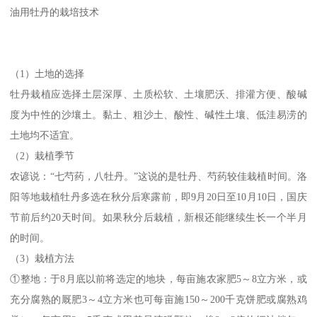
油用牡丹的栽培技术
（1）土地的选择
牡丹栽植应选择土层深厚、土质松软、土壤肥沃、排灌方便、酸碱
度为中性的沙壤土。黏土、粗沙土、酸性、碱性土壤、低洼易涝的
土地均不适宜。
（2）栽植季节
农谚说：“七芍药，八牡丹。”这说的是牡丹、芍药较佳栽植时间。洛
阳等地栽植牡丹多选在秋分后寒露前，即9月20日至10月10日，国庆
节前后约20天时间。如果秋分后栽植，新根还能继续生长一个半月
的时间。
（3）栽植方法
①整地：于8月底以前将选定的地块，每亩施农家肥5～8立方米，或
充分腐熟的厩肥3～4立方米也可每亩施150～200千克饼肥或腐熟鸡