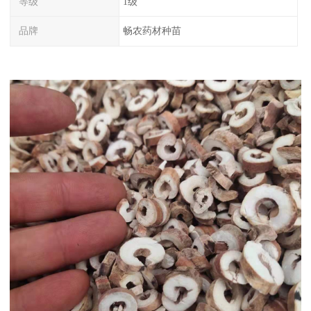
等级
1级
品牌
畅农药材种苗