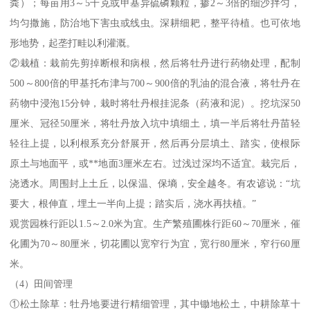
粪）；每亩用3～5千克或甲基异硫磷颗粒，掺2～3倍的细沙拌匀，
均匀撒施，防治地下害虫或线虫。深耕细耙，整平待植。也可依地
形地势，起垄打畦以利灌溉。
②栽植：栽前先剪掉断根和病根，然后将牡丹进行药物处理，配制
500～800倍的甲基托布津与700～900倍的乳油的混合液，将牡丹在
药物中浸泡15分钟，栽时将牡丹根挂泥条（药液和泥）。挖坑深50
厘米、冠径50厘米，将牡丹放入坑中填细土，填一半后将牡丹苗轻
轻往上提，以利根系充分舒展开，然后再分层填土、踏实，使根际
原土与地面平，或**地面3厘米左右。过浅过深均不适宜。栽完后，
浇透水。周围封上土丘，以保温、保墒，安全越冬。有农谚说：“坑
要大，根伸直，埋土一半向上提；踏实后，浇水再扶植。”
观赏园株行距以1.5～2.0米为宜。生产繁殖圃株行距60～70厘米，催
化圃为70～80厘米，切花圃以宽窄行为宜，宽行80厘米，窄行60厘
米。
（4）田间管理
①松土除草：牡丹地要进行精细管理，其中锄地松土，中耕除草十