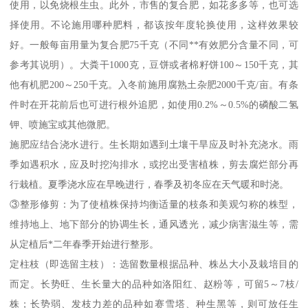
使用，以免烧根生虫。此外，市售的复合肥，如花多多等，也可选
择使用。不论施用哪种肥料，都该按年度轮换使用，这样效果较
好。一般每亩用量为复合肥75千克（不同**有效肥分含量不同，可
参考其说明）。大粪干1000克，豆饼或者棉籽饼100～150千克，其
他有机肥200～250千克。入冬前施用腐熟土杂肥2000千克/亩。有条
件时在开花前后也可进行根外追肥，如使用0.2%～0.5%的磷酸二氢
钾、喷施宝或其他微肥。
施肥应结合浇水进行。生长期如遇到土壤干旱应及时补充浇水。雨
季如遇积水，应及时挖沟排水，或挖出受害植株，剪去腐烂部分再
行栽植。夏季浇水应在早晚进行，春季及初冬应在天气暖和时浇。
③整形修剪：为了使植株保持均衡适量的枝条和美观匀称的株型，
维持地上、地下部分的协调生长，通风透光，减少病害滋生等，需
从定植后*二年春季开始进行整形。
定柱枝（即选留主枝）：选留数量根据品种、株丛大小及栽培目的
而定。长势旺、生长量大的品种如洛阳红、赵粉等，可留5～7枝/
株；长势弱、发枝力差的品种如赛雪塔、种生黑等，则可放任生