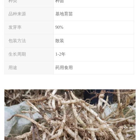
种类
种苗
品种来源
基地育苗
发芽率
90%
包装方法
散装
生长周期
1-2年
用途
药用食用