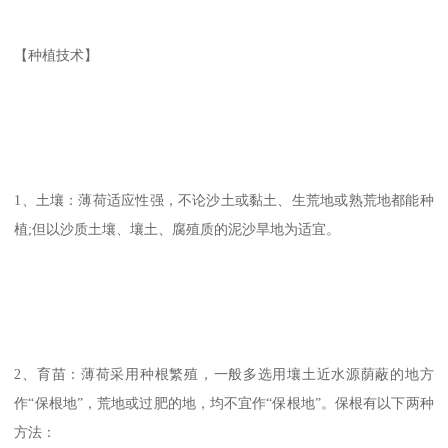
【种植技术】
1、土壤：薄荷适应性强，不论沙土或黏土、生荒地或熟荒地都能种
植;但以沙质土壤、壤土、腐殖质的泥沙旱地为适宜。
2、育苗：薄荷采用种根繁殖，一般多选用壤土近水源荫蔽的地方
作“保根地”，荒地或过肥的地，均不宜作“保根地”。保根有以下两种
方法：