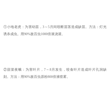
①小地老虎：为害幼苗，3～5月间咬断苗茎造成缺苗。方法：灯光
诱杀成虫。用90%敌百虫1000倍液浇灌。
②甜菜夜蛾：为害叶片，7～8月发生，咬食叶片造成叶片孔洞缺
刻。方法：用90%敌百虫原粉800倍液喷雾。