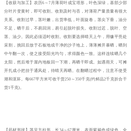
【收获与加工】农历6～7月薄荷叶成宝塔形，叶色深绿，基部少部
分叶片变黄时，即可收割。收割及时与否，对薄荷产量质量有很大
关系。收割过早，茎叶嫩，出货率低，叶面旋卷，茎尖下垂，油分
不足，晒干后，不易回润，易引起脱叶损失。收割过迟，脱叶、空
茎、油少。因此必须适时收割。收割要选择晴天上午，用镰平蔸处
采割，挑回后放于石板地或干净的沙子地上，薄薄摊开暴晒，晒到
中午翻一次，使之接受阳光均匀，求得颜色一致。这样连续晒几个
太阳，然后堆于屋内地板回一下潮，再晒干即成。如遇雨天，可摊
开扎成小把挂于通风处，待晴天再晒。在翻晒过程中，注意不使受
潮和沤坏。每667平方米可收干货250～350千克(约鲜品2千克折合干
货1千克)。
【药材形状】茎呈方柱形，长34～67厘米。表面紫褐色或绿色，全