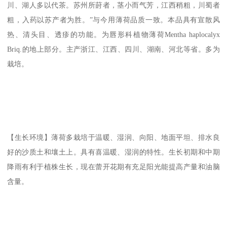
川、湖人多以代茶。苏州所莳者，茎小而气芳，江西稍粗，川蜀者
粗，入药以苏产者为胜。”与今用薄荷品质一致。本品具有宣散风
热、清头目、透疹的功能。为唇形科植物薄荷Mentha haplocalyx
Briq.的地上部分。主产浙江、江西、四川、湖南、河北等省。多为
栽培。
【生长环境】薄荷多栽培于温暖、湿润、向阳、地面平坦、排水良
好的沙质土和壤土上。具有喜温暖、湿润的特性。生长初期和中期
降雨有利于植株生长，现在蕾开花期有充足阳光能提高产量和油脑
含量。