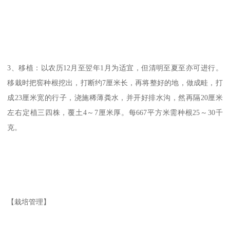
3、移植：以农历12月至翌年1月为适宜，但清明至夏至亦可进行。
移栽时把窖种根挖出，打断约7厘米长，再将整好的地，做成畦，打
成23厘米宽的行子，浇施稀薄粪水，并开好排水沟，然再隔20厘米
左右定植三四株，覆土4～7厘米厚。每667平方米需种根25～30千
克。
【栽培管理】