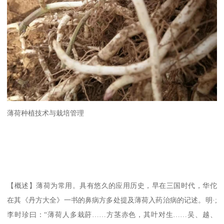
薄荷种植技术与栽培管理
【概述】薄荷为常用。具有悠久的应用历史，早在三国时代，华佗
在其《丹方大全》一书的鼻病方多处提及薄荷入药治病的记述。明·;
李时珍曰：“薄荷人多栽莳……方茎赤色，其叶对生……吴、越、