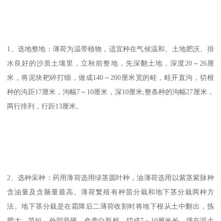
1、选地整地：薄荷为温带植物，适宜种在气候温和、土地肥沃、排
水良好的沙质土壤里，立秋前整地，先深翻土地，深度20～26厘
米，将泥块耙碎打细，做成140～200厘米宽的畦，畦开直沟，切根
种的沟距17厘米，沟幅7～10厘米，深10厘米;整条种的沟幅27厘米，
两行排列，行距13厘米。
2、选种采种：药用薄荷选用绿茎圆叶种，油薄荷选用以紫茎紫脉种
含油量及含脑量最高。薄荷繁殖有种苗分栽和地下茎分栽两种方
法。地下茎分栽是在霜降后二薄荷收割时将地下根从土中翻出，拣
肥大、节短、外部坚硬、色黄白新根，切成7～10厘米长，埋在泥土