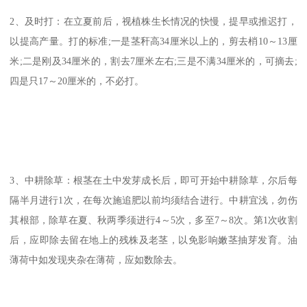
2、及时打：在立夏前后，视植株生长情况的快慢，提早或推迟打，
以提高产量。打的标准;一是茎秆高34厘米以上的，剪去梢10～13厘
米;二是刚及34厘米的，割去7厘米左右;三是不满34厘米的，可摘去;
四是只17～20厘米的，不必打。
3、中耕除草：根茎在土中发芽成长后，即可开始中耕除草，尔后每
隔半月进行1次，在每次施追肥以前均须结合进行。中耕宜浅，勿伤
其根部，除草在夏、秋两季须进行4～5次，多至7～8次。第1次收割
后，应即除去留在地上的残株及老茎，以免影响嫩茎抽芽发育。油
薄荷中如发现夹杂在薄荷，应如数除去。