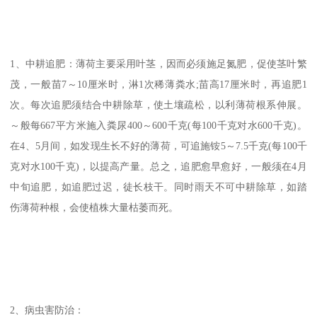
1、中耕追肥：薄荷主要采用叶茎，因而必须施足氮肥，促使茎叶繁
茂，一般苗7～10厘米时，淋1次稀薄粪水;苗高17厘米时，再追肥1
次。每次追肥须结合中耕除草，使土壤疏松，以利薄荷根系伸展。
～般每667平方米施入粪尿400～600千克(每100千克对水600千克)。
在4、5月间，如发现生长不好的薄荷，可追施铵5～7.5千克(每100千
克对水100千克)，以提高产量。总之，追肥愈早愈好，一般须在4月
中旬追肥，如追肥过迟，徒长枝干。同时雨天不可中耕除草，如踏
伤薄荷种根，会使植株大量枯萎而死。
2、病虫害防治：