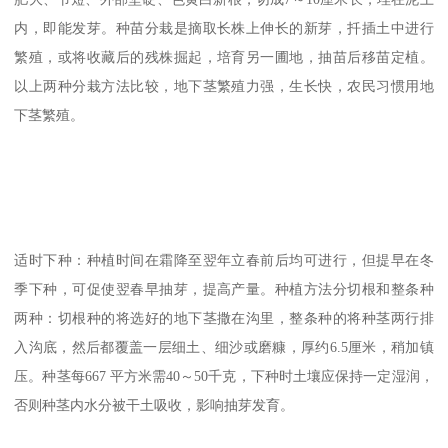
内，即能发芽。种苗分栽是摘取长株上伸长的新芽，扦插土中进行
繁殖，或将收藏后的残株掘起，培育另一圃地，抽苗后移苗定植。
以上两种分栽方法比较，地下茎繁殖力强，生长快，农民习惯用地
下茎繁殖。
适时下种：种植时间在霜降至翌年立春前后均可进行，但提早在冬
季下种，可促使翌春早抽芽，提高产量。种植方法分切根和整条种
两种：切根种的将选好的地下茎撒在沟里，整条种的将种茎两行排
入沟底，然后都覆盖一层细土、细沙或磨糠，厚约6.5厘米，稍加镇
压。种茎每667 平方米需40～50千克，下种时土壤应保持一定湿润，
否则种茎内水分被干土吸收，影响抽芽发育。