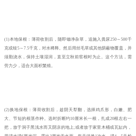
(1)本地保根：薄荷收割后，随即锄净杂草，追施入粪尿250～500千
克或铵5～7.5千克，对水稀释。然后用丝毛草或其他荫蔽物覆盖，并
须勤浇水，保持土壤湿润，直至立秋前窖根时为止。这个方法，需
劳力少，适合大面积繁殖。
(2)换地保根：薄荷收割后，趁阴天犁翻，选择鸡爪形，白嫩、肥
大、节短的根茎作种。选时折断约10厘米长一根，扎成20根左右一
把，放于洞子黑浅水而又阴凉的地上;或者放于家里木桶或瓦缸内，
用清水浸6厘米深，露出3厘米于水面，每天须换1次水。浸4～5天检