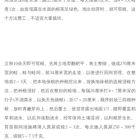
查1次，如发现露在水面的根茎呈绿色、泡出幼芽时，就可窖根。这
个方法费工，不适宜大量栽培。
立秋10余天即可窖根。先将土地犁翻耙平，将土整细，做成270厘米
宽的畦，畦与畦间，留34厘米宽的走道，以便进行田间管理。在整
地前2～3天.，把本地保根的种根挖出来，按换地保根的选根浸根方
法，把种根浸好，然后在整好的畦地，每隔26厘米打4～7厘米深的
行子(不浇粪水，以免天热烧根)，距17～20厘米，顺序斜放三四根种
根，放时青嫩芽向上，然后覆土，使苗芽露出地面1/3，随即覆盖稻
草和浇水。以后并须勤浇水，经常保持土壤湿润，以利根芽生长。
育苗期间须施稀薄人粪尿或铵2～3次。每次施入粪尿250～300千
克，或铵5～7.5千克。