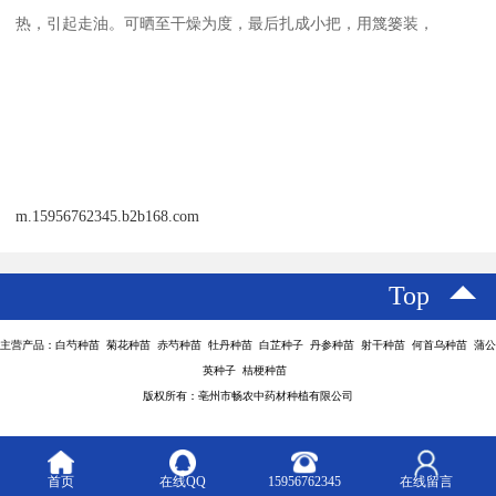
热，引起走油。可晒至干燥为度，最后扎成小把，用篾篓装，
m.15956762345.b2b168.com
Top
主营产品：白芍种苗 菊花种苗 赤芍种苗 牡丹种苗 白芷种子 丹参种苗 射干种苗 何首乌种苗 蒲公
英种子 桔梗种苗
版权所有：亳州市畅农中药材种植有限公司
首页
在线QQ
15956762345
在线留言