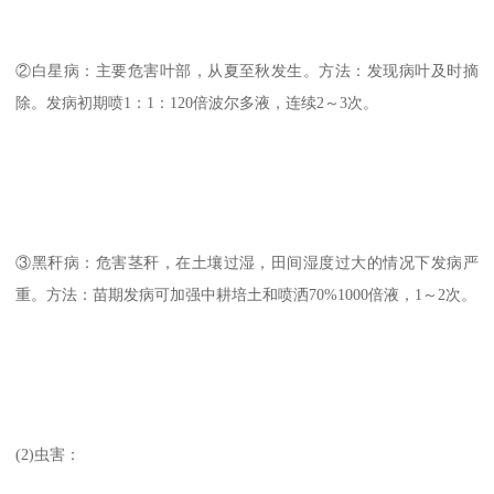
②白星病：主要危害叶部，从夏至秋发生。方法：发现病叶及时摘
除。发病初期喷1：1：120倍波尔多液，连续2～3次。
③黑秆病：危害茎秆，在土壤过湿，田间湿度过大的情况下发病严
重。方法：苗期发病可加强中耕培土和喷洒70%1000倍液，1～2次。
(2)虫害：