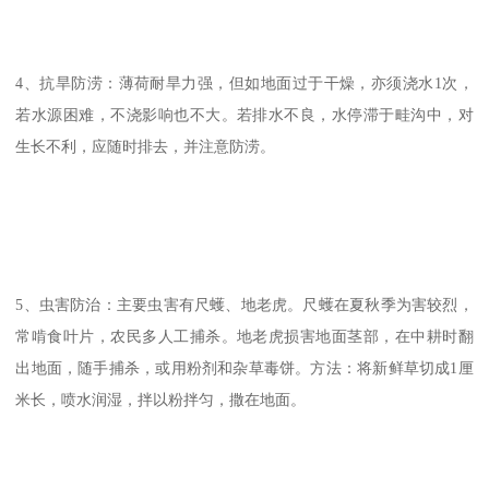
4、抗旱防涝：薄荷耐旱力强，但如地面过于干燥，亦须浇水1次，
若水源困难，不浇影响也不大。若排水不良，水停滞于畦沟中，对
生长不利，应随时排去，并注意防涝。
5、虫害防治：主要虫害有尺蠖、地老虎。尺蠖在夏秋季为害较烈，
常啃食叶片，农民多人工捕杀。地老虎损害地面茎部，在中耕时翻
出地面，随手捕杀，或用粉剂和杂草毒饼。方法：将新鲜草切成1厘
米长，喷水润湿，拌以粉拌匀，撒在地面。