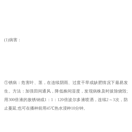
(1)病害：
①锈病：危害叶、茎，在连续阴雨、过度干旱或缺肥情况下最易发
生。方法：加强田间通风，降低株间湿度，发现病株及时拔除烧毁;
用300倍液的敌锈钠或1：1：120倍波尔多液喷洒，连续2～3次，防
止蔓延;也可在播种前用45℃热水浸种10分钟。