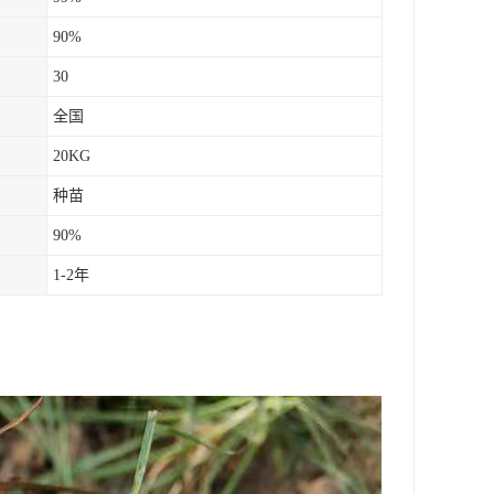
90%
30
全国
20KG
种苗
90%
1-2年