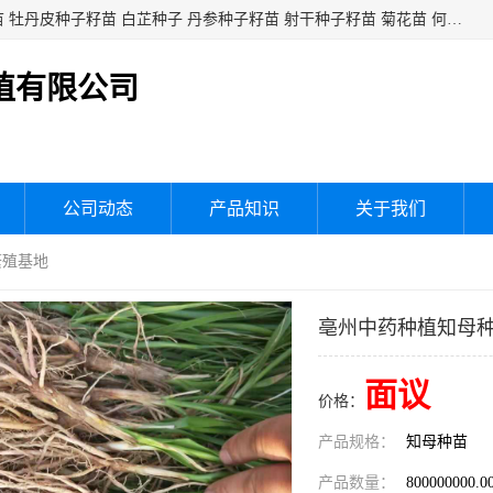
白芍种子籽苗 白芍芽头 芍药种子籽苗 芍药芽头 赤芍种子籽苗 牡丹皮种子籽苗 白芷种子 丹参种子籽苗 射干种子籽苗 菊花苗 何乌苗 蒲公英种子 桔梗种子籽苗 生地黄芽苗 玄参芽苗 元参芽苗 黑参芽苗 紫苑芽 紫菀苗 板蓝根种子 板兰根籽 大青叶种子 大青根种苗 防风种子 夏枯草种子 夏枯球籽 知母种子籽苗 白术种子 白术籽苗 薄荷种子籽苗 红花种子籽油
植有限公司
公司动态
产品知识
关于我们
繁殖基地
亳州中药种植知母
面议
价格：
产品规格：
知母种苗
产品数量：
800000000.