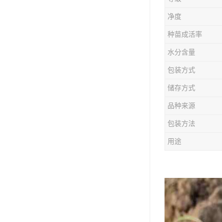
防风种苗
净度
夏枯草种子
种苗成活率
知母种苗
水分含量
包装方式
白术种苗
储存方式
薄荷种苗
品种来源
佩兰种苗
包装方法
用途