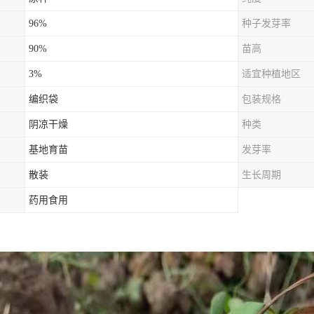
96%
种子发芽率
90%
苗高
3%
适宜种植地区
编织袋
包装规格
阴凉干燥
种类
基地育苗
发芽率
散装
生长周期
药用食用