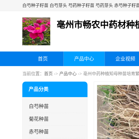
亳州市畅农中药材种
首页
产品中心
企业视频
当前位置：
首页
->
产品中心
-> 亳州中药种植知母种苗培育
产品分类
白芍种苗
菊花种苗
赤芍种苗