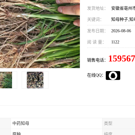
发货地址：
安徽省亳州
关键词：
知母种子,知
发布日期：
2026-08-06
阅 读 量：
1122
15956
销售电话：
在线QQ：
中药知母
类型
原种
纯度