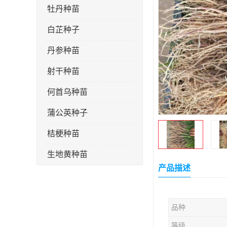
牡丹种苗
白芷种子
丹参种苗
射干种苗
何首乌种苗
蒲公英种子
桔梗种苗
生地黄种苗
产品描述
玄参种苗
紫苑种苗
品种
板蓝根种子
等级