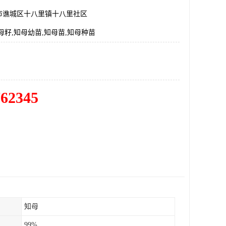
市谯城区十八里镇十八里社区
母籽,知母幼苗,知母苗,知母种苗
762345
知母
99%