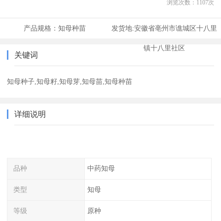
浏览次数：
1107
次
产品规格：
知母种苗
发货地:
安徽省亳州市谯城区十八里
镇十八里社区
关键词
知母种子,知母籽,知母芽,知母苗,知母种苗
详细说明
品种
中药知母
类型
知母
等级
原种