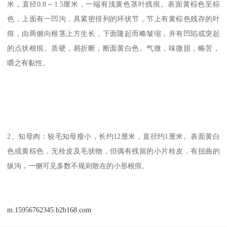
米，直径0.8～1.5厘米，一端有浅黄色茎叶残痕。表面黄棕色至棕
色，上面有一凹沟，具紧密排列的环状节，节上有黄棕色残存的叶
痕，由两侧向根茎上方生长，下面隆起而略皱缩，并有凹陷或突起
的点状根痕。质硬，易折断，断面黄白色。气微，味微甜，略苦，
嚼之有黏性。
2、知母肉：较毛知母瘦小，长约12厘米，直径约1厘米。表面黄白
色或黄棕色，无栓皮及毛状物，但偶有残留的小片栓皮，有扭曲的
纵沟，一侧可见多数不规则散在的小形根痕。
m.15956762345.b2b168.com