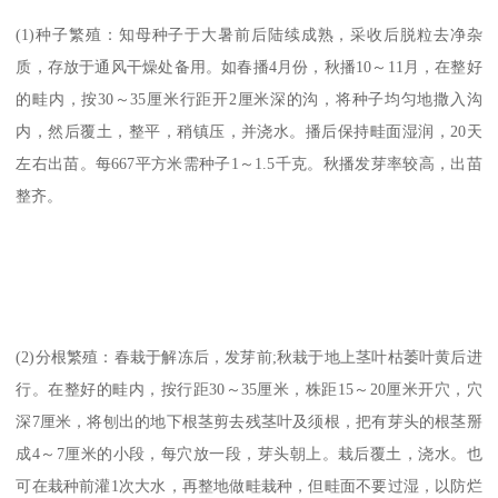
(1)种子繁殖：知母种子于大暑前后陆续成熟，采收后脱粒去净杂
质，存放于通风干燥处备用。如春播4月份，秋播10～11月，在整好
的畦内，按30～35厘米行距开2厘米深的沟，将种子均匀地撒入沟
内，然后覆土，整平，稍镇压，并浇水。播后保持畦面湿润，20天
左右出苗。每667平方米需种子1～1.5千克。秋播发芽率较高，出苗
整齐。
(2)分根繁殖：春栽于解冻后，发芽前;秋栽于地上茎叶枯萎叶黄后进
行。在整好的畦内，按行距30～35厘米，株距15～20厘米开穴，穴
深7厘米，将刨出的地下根茎剪去残茎叶及须根，把有芽头的根茎掰
成4～7厘米的小段，每穴放一段，芽头朝上。栽后覆土，浇水。也
可在栽种前灌1次大水，再整地做畦栽种，但畦面不要过湿，以防烂