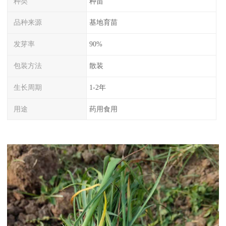
种类
种苗
品种来源
基地育苗
发芽率
90%
包装方法
散装
生长周期
1-2年
用途
药用食用