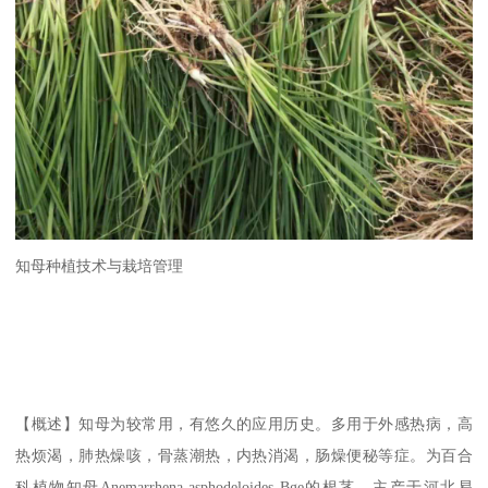
知母种植技术与栽培管理
【概述】知母为较常用，有悠久的应用历史。多用于外感热病，高
热烦渴，肺热燥咳，骨蒸潮热，内热消渴，肠燥便秘等症。为百合
科植物知母Anemarrhena asphodeloides Bge的根茎。主产于河北易