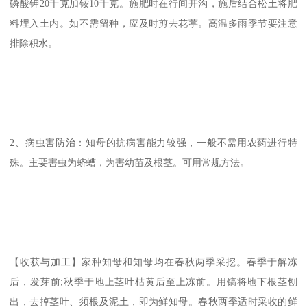
磷酸钾20千克加铵10千克。施肥时在行间开沟，施后结合松土将肥
料埋入土内。如不需留种，应及时剪去花葶。高温多雨季节要注意
排除积水。
2、病虫害防治：知母的抗病害能力较强，一般不需用农药进行特
殊。主要害虫为蛴螬，为害幼苗及根茎。可用常规方法。
【收获与加工】家种知母和知母均在春秋两季采挖。春季于解冻
后，发芽前;秋季于地上茎叶枯黄后至上冻前。用镐将地下根茎刨
出，去掉茎叶、须根及泥土，即为鲜知母。春秋两季适时采收的鲜