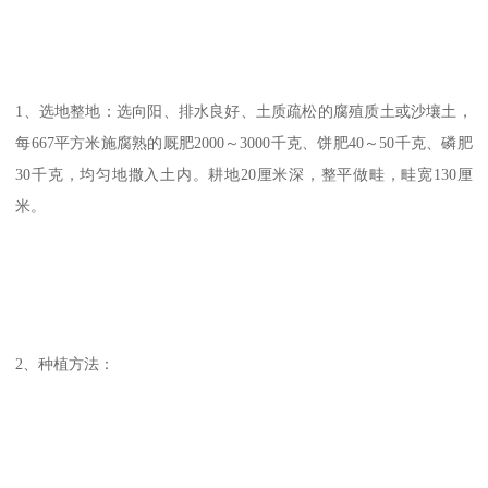
1、选地整地：选向阳、排水良好、土质疏松的腐殖质土或沙壤土，
每667平方米施腐熟的厩肥2000～3000千克、饼肥40～50千克、磷肥
30千克，均匀地撒入土内。耕地20厘米深，整平做畦，畦宽130厘
米。
2、种植方法：