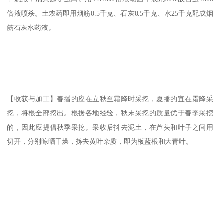
倍液喷杀。土农药即用烟筋0.5千克、石灰0.5千克、水25千克配成烟
筋石灰水药液。
【收获与加工】春播的应在立秋至霜降时采挖，夏播的宜在霜降采
挖，将根全部挖出。根据各地经验，秋末采挖的质量优于春季采挖
的，因此应提倡秋季采挖。采收后抖去泥土，在芦头和叶子之间用
切开，分别晾晒干燥，拣去黄叶杂质，即为板蓝根和大青叶。