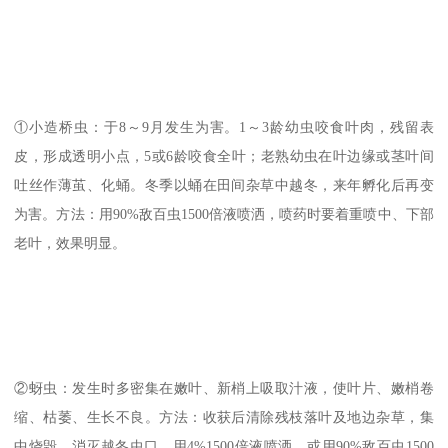
①小造桥虫：于8～9月发生为害。1～3龄幼虫咬食叶肉，残留表
皮，形成透明小点，5或6龄咬食全叶；老熟幼虫在叶边缘或茎叶间
吐丝作薄茧、化蛹。冬季以蛹在田间杂草中越冬，来年孵化后再变
为害。方法：用90%敌百虫1500倍液喷洒，喷药时要着重喷中、下部
老叶，效果明显。
②蚜虫：发生时多密集在嫩叶、新梢上吸取汁液，使叶片、嫩梢卷
缩、枯萎、生长不良。方法：收获后清除残枝落叶及地边杂草，集
中烧毁，消灭越冬虫口。用4%1500倍液喷洒，或用90%敌百虫1500