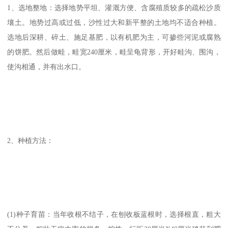
1、选地整地：选择地势平坦、灌溉方便、含腐殖质较多的疏松沙质
壤土。地势过高或过低，沙性过大和新平整的土地均不适合种植。
选地后深耕、碎土、施足基肥，以有机肥为主，可掺些河泥或腐熟
的饼肥。然后做畦，畦宽240厘米，畦呈龟背形，开好畦沟、围沟，
使沟相通，并有出水口。
2、种植方法：
(1)种子育苗：当年收根不结子，在刨收板蓝根时，选择根直，粗大