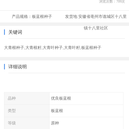
浏览次数：
709
次
产品规格：
板蓝根种子
发货地:
安徽省亳州市谯城区十八里
镇十八里社区
关键词
大青根种子,大青根籽,大青叶种子,大青叶籽,板蓝根种子
详细说明
品种
优良板蓝根
类型
板蓝根
等级
原种