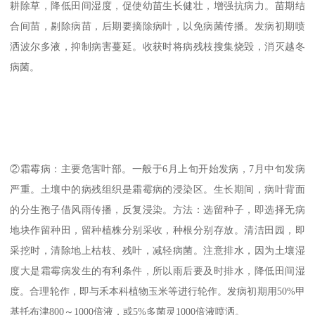
耕除草，降低田间湿度，促使幼苗生长健壮，增强抗病力。苗期结
合间苗，剔除病苗，后期要摘除病叶，以免病菌传播。发病初期喷
洒波尔多液，抑制病害蔓延。收获时将病残枝搜集烧毁，消灭越冬
病菌。
②霜霉病：主要危害叶部。一般于6月上旬开始发病，7月中旬发病
严重。土壤中的病残组织是霜霉病的浸染区。生长期间，病叶背面
的分生孢子借风雨传播，反复浸染。方法：选留种子，即选择无病
地块作留种田，留种植株分别采收，种根分别存放。清洁田园，即
采挖时，清除地上枯枝、残叶，减轻病菌。注意排水，因为土壤湿
度大是霜霉病发生的有利条件，所以雨后要及时排水，降低田间湿
度。合理轮作，即与禾本科植物玉米等进行轮作。发病初期用50%甲
基托布津800～1000倍液，或5%多菌灵1000倍液喷洒。