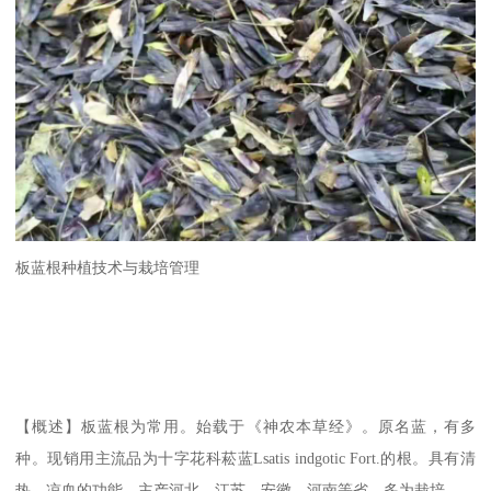
板蓝根种植技术与栽培管理
【概述】板蓝根为常用。始载于《神农本草经》。原名蓝，有多
种。现销用主流品为十字花科菘蓝Lsatis indgotic Fort.的根。具有清
热，凉血的功能。主产河北，江苏，安徽，河南等省。多为栽培。