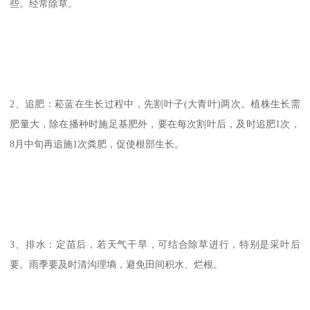
些。经常除草。
2、追肥：菘蓝在生长过程中，先割叶子(大青叶)两次。植株生长需
肥量大，除在播种时施足基肥外，要在每次割叶后，及时追肥1次，
8月中旬再追施1次粪肥，促使根部生长。
3、排水：定苗后，若天气干旱，可结合除草进行，特别是采叶后
要。雨季要及时清沟理墒，避免田间积水、烂根。