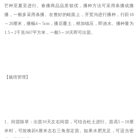
芒种至夏至进行。春播商品品质较优，播种方法可采用条播或撒
播，一般多采用条播。在整好的畦面上，开宽沟进行播种，行距18
～20厘米，播幅4～5cm，播后覆土，稍加镇压，即浇水。播种量为
1.5～2千克/667平方米，一般5～10天即可出苗。
【栽培管理】
1、间苗除草：出苗10天左右间苗，可结合松土进行。苗高5～10厘
米时，可按株距6厘米左右三角形定苗。如果水肥充足，可适当密