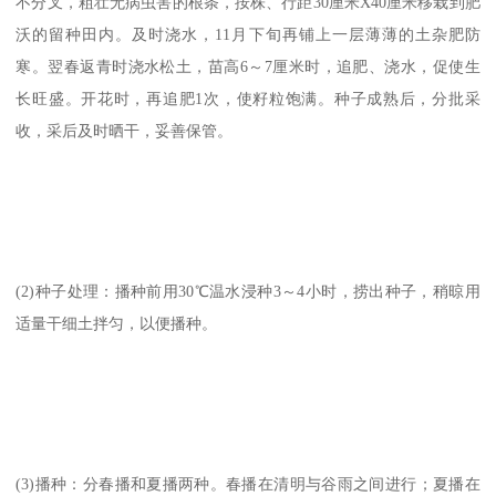
不分叉，粗壮无病虫害的根条，按株、行距30厘米X40厘米移栽到肥
沃的留种田内。及时浇水，11月下旬再铺上一层薄薄的土杂肥防
寒。翌春返青时浇水松土，苗高6～7厘米时，追肥、浇水，促使生
长旺盛。开花时，再追肥1次，使籽粒饱满。种子成熟后，分批采
收，采后及时晒干，妥善保管。
(2)种子处理：播种前用30℃温水浸种3～4小时，捞出种子，稍晾用
适量干细土拌匀，以便播种。
(3)播种：分春播和夏播两种。春播在清明与谷雨之间进行；夏播在