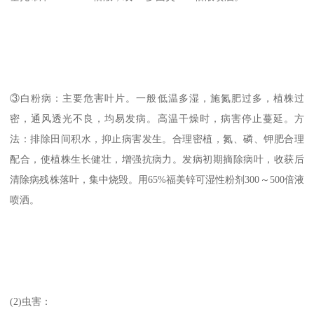
③白粉病：主要危害叶片。一般低温多湿，施氮肥过多，植株过
密，通风透光不良，均易发病。高温干燥时，病害停止蔓延。方
法：排除田间积水，抑止病害发生。合理密植，氮、磷、钾肥合理
配合，使植株生长健壮，增强抗病力。发病初期摘除病叶，收获后
清除病残株落叶，集中烧毁。用65%福美锌可湿性粉剂300～500倍液
喷洒。
(2)虫害：