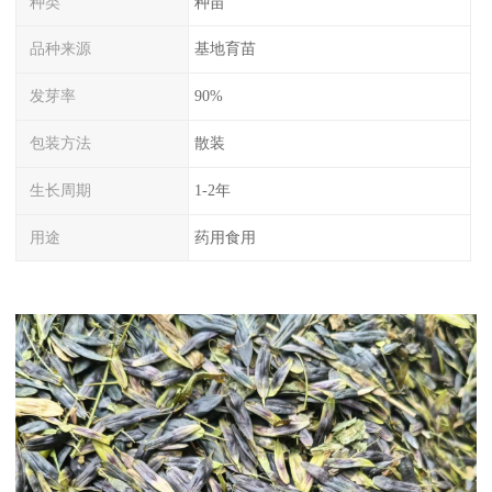
种类
种苗
品种来源
基地育苗
发芽率
90%
包装方法
散装
生长周期
1-2年
用途
药用食用