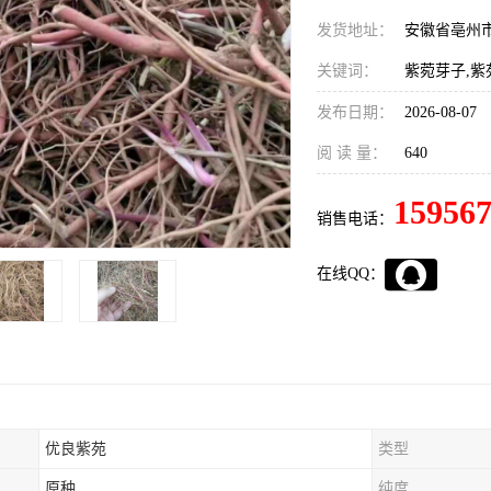
发货地址：
安徽省亳州
关键词：
紫菀芽子,紫
发布日期：
2026-08-07
阅 读 量：
640
15956
销售电话：
在线QQ：
优良紫苑
类型
原种
纯度