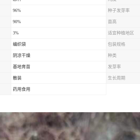
96%
种子发芽率
90%
苗高
3%
适宜种植地区
编织袋
包装规格
阴凉干燥
种类
基地育苗
发芽率
散装
生长周期
药用食用