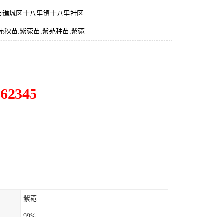
市谯城区十八里镇十八里社区
苑秧苗,紫菀苗,紫苑种苗,紫菀
762345
紫菀
99%