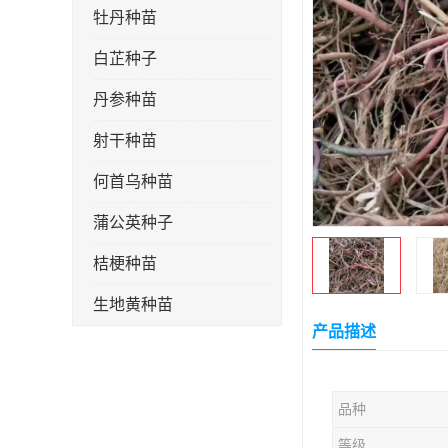
牡丹种苗
白芷种子
丹参种苗
射干种苗
何首乌种苗
蒲公英种子
桔梗种苗
生地黄种苗
产品描述
玄参种苗
紫苑种苗
品种
板蓝根种子
等级