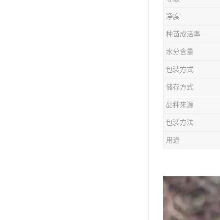
防风种苗
净度
夏枯草种子
种苗成活率
知母种苗
水分含量
包装方式
白术种苗
储存方式
薄荷种苗
品种来源
佩兰种苗
包装方法
用途