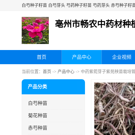
亳州市畅农中药材种
首页
产品中心
企业视频
当前位置：
首页
->
产品中心
-> 中药紫菀芽子紫苑秧苗栽培
产品分类
白芍种苗
菊花种苗
赤芍种苗