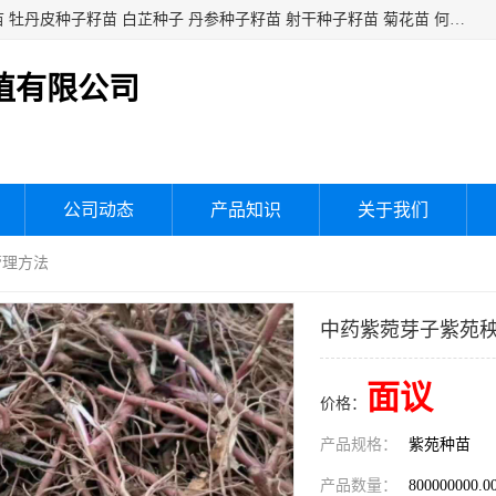
白芍种子籽苗 白芍芽头 芍药种子籽苗 芍药芽头 赤芍种子籽苗 牡丹皮种子籽苗 白芷种子 丹参种子籽苗 射干种子籽苗 菊花苗 何乌苗 蒲公英种子 桔梗种子籽苗 生地黄芽苗 玄参芽苗 元参芽苗 黑参芽苗 紫苑芽 紫菀苗 板蓝根种子 板兰根籽 大青叶种子 大青根种苗 防风种子 夏枯草种子 夏枯球籽 知母种子籽苗 白术种子 白术籽苗 薄荷种子籽苗 红花种子籽油
植有限公司
公司动态
产品知识
关于我们
管理方法
中药紫菀芽子紫苑
面议
价格：
产品规格：
紫苑种苗
产品数量：
800000000.