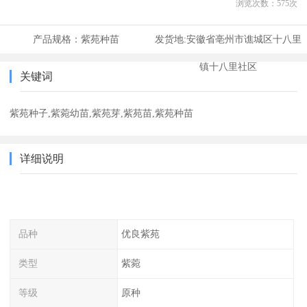
浏览次数：
575
次
产品规格：
紫苑种苗
发货地:
安徽省亳州市谯城区十八里
镇十八里社区
关键词
紫苑种子,紫菀幼苗,紫苑芽,紫苑苗,紫苑种苗
详细说明
品种
优良紫苑
类型
紫菀
等级
原种