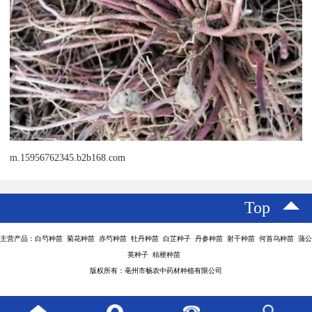
m.15956762345.b2b168.com
Top
主营产品：白芍种苗 菊花种苗 赤芍种苗 牡丹种苗 白芷种子 丹参种苗 射干种苗 何首乌种苗 蒲公
英种子 桔梗种苗
版权所有：亳州市畅农中药材种植有限公司