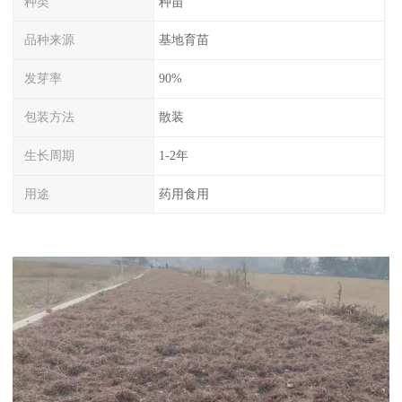
种类
种苗
品种来源
基地育苗
发芽率
90%
包装方法
散装
生长周期
1-2年
用途
药用食用