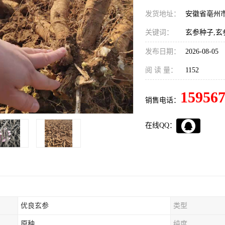
发货地址：
安徽省亳州
关键词：
玄参种子,玄
发布日期：
2026-08-05
阅 读 量：
1152
15956
销售电话：
在线QQ：
优良玄参
类型
原种
纯度