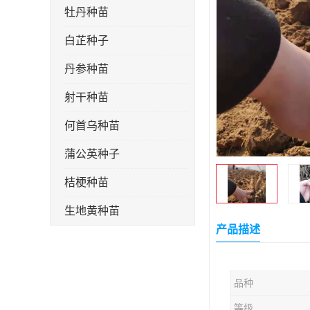
牡丹种苗
白芷种子
丹参种苗
射干种苗
何首乌种苗
蒲公英种子
桔梗种苗
生地黄种苗
产品描述
玄参种苗
紫苑种苗
品种
板蓝根种子
等级