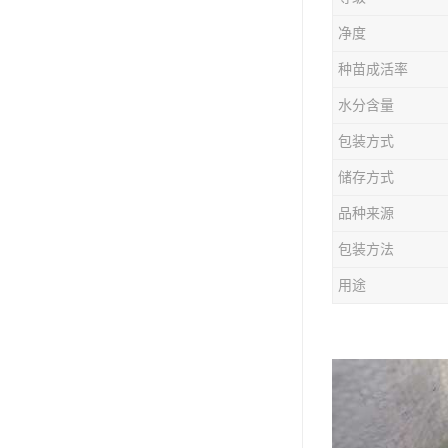
防风种苗
净度
夏枯草种子
种苗成活率
知母种苗
水分含量
包装方式
白术种苗
储存方式
薄荷种苗
品种来源
佩兰种苗
包装方法
用途