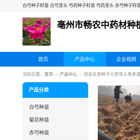
亳州市畅农中药材种
首页
产品中心
企业视频
当前位置：
首页
->
产品中心
-> 改良玄参种子元参芽头黑参
产品分类
白芍种苗
菊花种苗
赤芍种苗