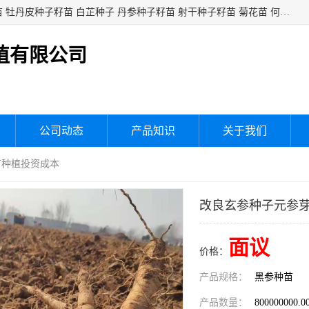
白芍种子籽苗 白芍芽头 芍药种子籽苗 芍药芽头 赤芍种子籽苗 牡丹皮种子籽苗 白芷种子 丹参种子籽苗 射干种子籽苗 菊花苗 何乌苗 蒲公英种子 桔梗种子籽苗 生地黄芽苗 玄参芽苗 元参芽苗 黑参芽苗 紫苑芽 紫菀苗 板蓝根种子 板兰根籽 大青叶种子 大青根种苗 防风种子 夏枯草种子 夏枯球籽 知母种子籽苗 白术种子 白术籽苗 薄荷种子籽苗 红花种子籽油
植有限公司
公司动态
产品知识
关于我们
苗种植投资成本
改良玄参种子元参
面议
价格：
产品规格：
黑参种苗
产品数量：
800000000.