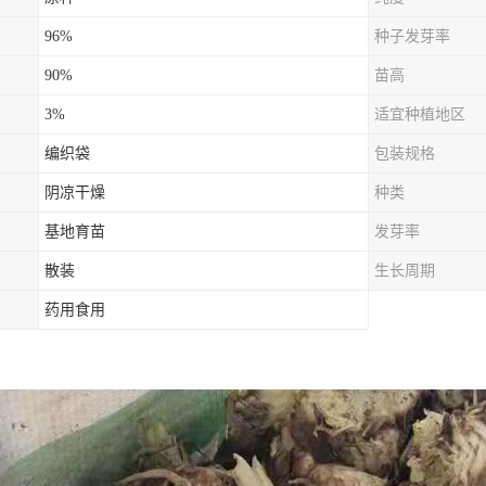
96%
种子发芽率
90%
苗高
3%
适宜种植地区
编织袋
包装规格
阴凉干燥
种类
基地育苗
发芽率
散装
生长周期
药用食用