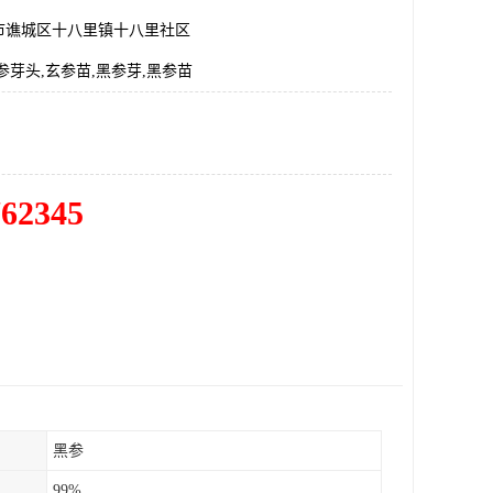
市谯城区十八里镇十八里社区
参芽头,玄参苗,黑参芽,黑参苗
762345
黑参
99%