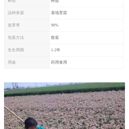
种类
种苗
品种来源
基地育苗
发芽率
90%
包装方法
散装
生长周期
1-2年
用途
药用食用