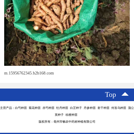
m.15956762345.b2b168.com
Top
主营产品：白芍种苗 菊花种苗 赤芍种苗 牡丹种苗 白芷种子 丹参种苗 射干种苗 何首乌种苗 蒲公
英种子 桔梗种苗
版权所有：亳州市畅农中药材种植有限公司