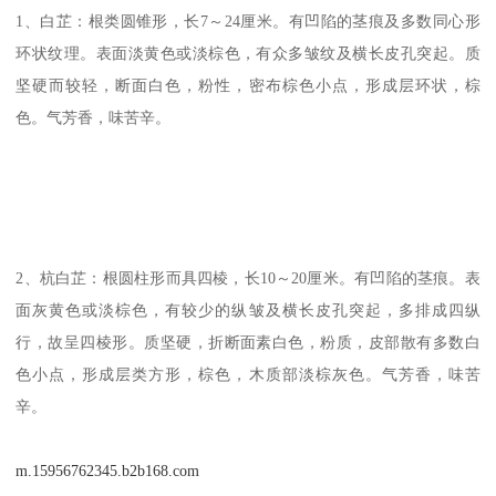
1、白芷：根类圆锥形，长7～24厘米。有凹陷的茎痕及多数同心形
环状纹理。表面淡黄色或淡棕色，有众多皱纹及横长皮孔突起。质
坚硬而较轻，断面白色，粉性，密布棕色小点，形成层环状，棕
色。气芳香，味苦辛。
2、杭白芷：根圆柱形而具四棱，长10～20厘米。有凹陷的茎痕。表
面灰黄色或淡棕色，有较少的纵皱及横长皮孔突起，多排成四纵
行，故呈四棱形。质坚硬，折断面素白色，粉质，皮部散有多数白
色小点，形成层类方形，棕色，木质部淡棕灰色。气芳香，味苦
辛。
m.15956762345.b2b168.com