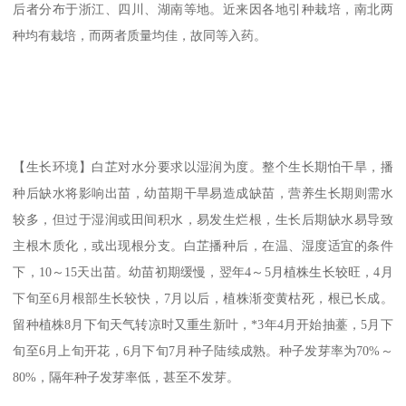
后者分布于浙江、四川、湖南等地。近来因各地引种栽培，南北两
种均有栽培，而两者质量均佳，故同等入药。
【生长环境】白芷对水分要求以湿润为度。整个生长期怕干旱，播
种后缺水将影响出苗，幼苗期干旱易造成缺苗，营养生长期则需水
较多，但过于湿润或田间积水，易发生烂根，生长后期缺水易导致
主根木质化，或出现根分支。白芷播种后，在温、湿度适宜的条件
下，10～15天出苗。幼苗初期缓慢，翌年4～5月植株生长较旺，4月
下旬至6月根部生长较快，7月以后，植株渐变黄枯死，根已长成。
留种植株8月下旬天气转凉时又重生新叶，*3年4月开始抽薹，5月下
旬至6月上旬开花，6月下旬7月种子陆续成熟。种子发芽率为70%～
80%，隔年种子发芽率低，甚至不发芽。