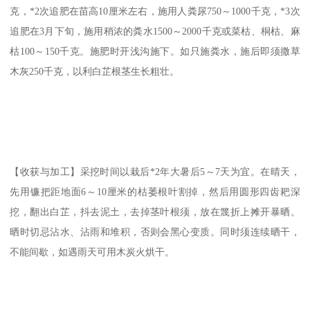
克，*2次追肥在苗高10厘米左右，施用人粪尿750～1000千克，*3次
追肥在3月下旬，施用稍浓的粪水1500～2000千克或菜枯、桐枯、麻
枯100～150千克。施肥时开浅沟施下。如只施粪水，施后即须撒草
木灰250千克，以利白芷根茎生长粗壮。
【收获与加工】采挖时间以栽后*2年大暑后5～7天为宜。在晴天，
先用镰把距地面6～10厘米的枯萎根叶割掉，然后用圆形四齿耙深
挖，翻出白芷，抖去泥土，去掉茎叶根须，放在篾折上摊开暴晒。
晒时切忌沾水、沾雨和堆积，否则会黑心变质。同时须连续晒干，
不能间歇，如遇雨天可用木炭火烘干。