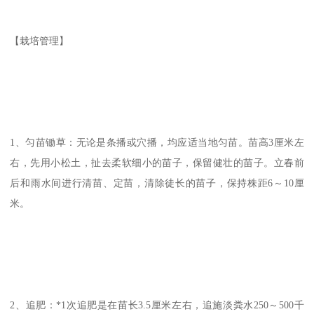
【栽培管理】
1、匀苗锄草：无论是条播或穴播，均应适当地匀苗。苗高3厘米左
右，先用小松土，扯去柔软细小的苗子，保留健壮的苗子。立春前
后和雨水间进行清苗、定苗，清除徒长的苗子，保持株距6～10厘
米。
2、追肥：*1次追肥是在苗长3.5厘米左右，追施淡粪水250～500千