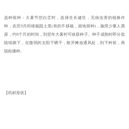
选种留种：大暑节挖白芷时，选择生长健壮，无病虫害的植株作
种，农历9月间移栽园土里(有的不移栽，就地留种)，施用少量人粪
尿，约9个月的时间，到翌年大暑时可收获种子。种子成熟时即分批
陆续摘下，在微弱的太阳下晒干，散开摊放通风处，到下种前，再
脱粒播种。
【药材形状】