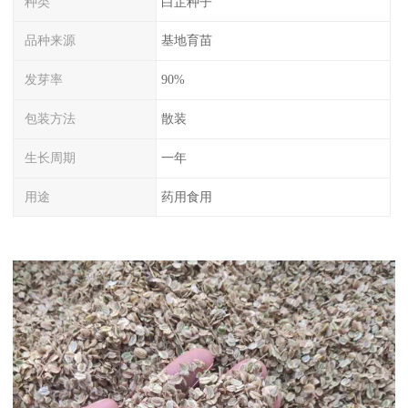
种类
白芷种子
品种来源
基地育苗
发芽率
90%
包装方法
散装
生长周期
一年
用途
药用食用