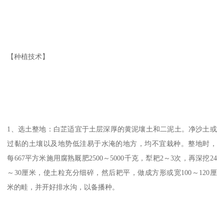
【种植技术】
1、选土整地：白芷适宜于土层深厚的黄泥壤土和二泥土。净沙土或
过黏的土壤以及地势低洼易于水淹的地方，均不宜栽种。整地时，
每667平方米施用腐熟厩肥2500～5000千克，犁耙2～3次，再深挖24
～30厘米，使土粒充分细碎，然后耙平，做成方形或宽100～120厘
米的畦，并开好排水沟，以备播种。