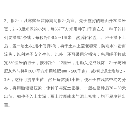
2、播种：以寒露至霜降期间播种为宜。先于整好的畦面开20厘米
宽，2～3厘米深的小淘，每667平方米用种子1千克左右，种子的排
列要播成1条线，每粒籽距0.5～1厘米，然后轻轻盖土。种子播下土
后，盖一层土灰(用小便拌和)，再于土灰上盖老糠壳，防雨水冲击而
流失，以利种子安全生长。此外，还可采用穴播法：先用绳子拉成
宽380厘米的行子，按株距9～12厘米，用锄头挖成浅窝，种子与堆
肥灰均匀拌和(667平方米用堆肥400～500千克)，或拌以泥土堆放2～
3天，这样可提早出苗。然后每窝播1小撮，使种子在浅窝中均匀分
布，再用锄轻轻压紧，使种子与泥土密接。一般在播种后20～30天
出苗。如种子入土太深，覆土过厚或未与泥土密接，均不易发芽出
苗。