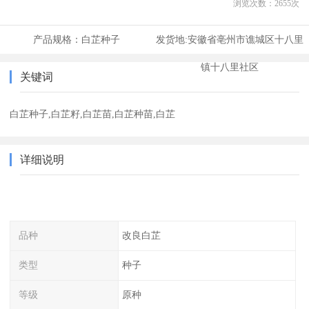
浏览次数：
2655
次
产品规格：
白芷种子
发货地:
安徽省亳州市谯城区十八里
镇十八里社区
关键词
白芷种子,白芷籽,白芷苗,白芷种苗,白芷
详细说明
品种
改良白芷
类型
种子
等级
原种