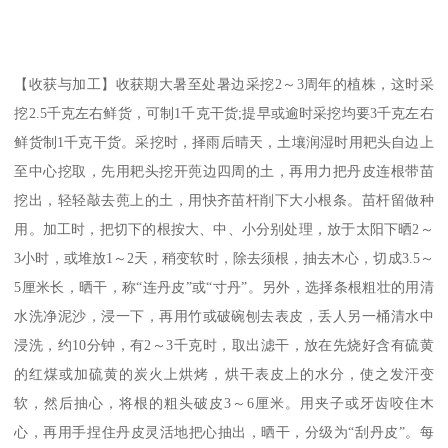
【收获与加工】收获期大暑至处暑边采挖2～3周年的植株，这时采
挖2.5千克左右鲜货，可制1千克干货;提早或逾时采挖均要3千克左右
鲜货制1千克干货。采挖时，择雨后晴天，土壤润湿时用耙头自边上
至中心挖取，先用耙头挖开蔸边四周的土，再用力把丹皮连根带苗
挖出，轻轻敲去蔸上的土，用快齐苗杆削下大小根条。苗杆留做种
用。加工时，把切下的根按大、中、小分别处理，放于太阳下晒2～
3小时，或堆放1～2天，稍变软时，除去须根，抽去木心，切成3.5～
5厘米长，晒干，称“连丹皮”或“寸丹”。另外，选择条根粗壮的用清
水洗净泥沙，浸一下，再用竹或破碗刨去表皮，丢人另一桶清水中
浸洗，约10分钟，有2～3千克时，取出滤干，放在先烧好含有硫黄
的红煤或加硫黄的炭火上烘烤，烘干表皮上的水分，使之发汗变
软，然后抽心，将根的粗头破皮3～6厘米。用夹子或牙齿咬住木
心，再用手捏住丹皮灵活地把心抽出，晒干，分级为“刮丹皮”。每