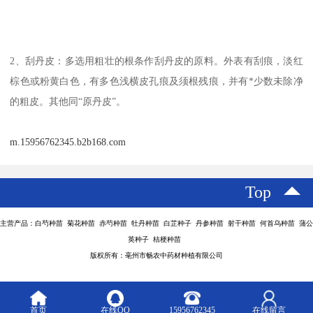
2、刮丹皮：多选用粗壮的根条作刮丹皮的原料。外表有刮痕，淡红
棕色或粉黄白色，有多色浅横皮孔痕及须根残痕，并有*少数未除净
的粗皮。其他同“原丹皮”。
m.15956762345.b2b168.com
Top
主营产品：白芍种苗 菊花种苗 赤芍种苗 牡丹种苗 白芷种子 丹参种苗 射干种苗 何首乌种苗 蒲公
英种子 桔梗种苗
版权所有：亳州市畅农中药材种植有限公司
首页
在线QQ
15956762345
在线留言