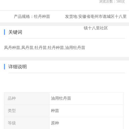
浏览次数：
580
次
产品规格：
牡丹种苗
发货地:
安徽省亳州市谯城区十八里
镇十八里社区
关键词
凤丹种苗,凤丹苗,牡丹苗,牡丹种苗,油用牡丹苗
详细说明
品种
油用牡丹苗
类型
种苗
等级
原种