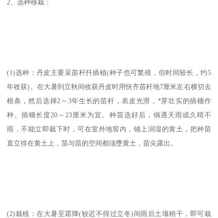
2、选种移栽：
(1)选种：丹皮主要采苗杆扦插植(种子也可繁殖，但时间较长，约5
年收获)。在大暑到立秋间收获丹皮时用快齐苗杆地7厘米左右横切去
根条，然后选择2～3年生长的苗杆，表皮光滑，*芽壮实的插穗作
种。插穗长度20～23厘米为宜。种苗选好后，倘遇天雨或久晴不
雨，不能立即栽下时，可在室外地窖内，铺上润湿的黄土，把种苗
直立排在黄土上，苗与苗的空间都须壅黄土，苗尖露出。
(2)栽植：在大暑至霜降(较迟不得过立冬)间雨后土壤稍干，即可栽