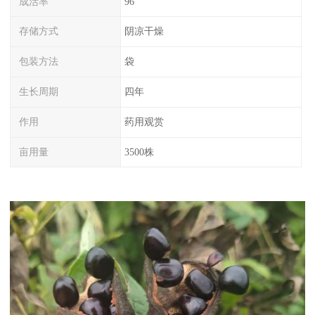
成活率
96
存储方式
阴凉干燥
包装方法
袋
生长周期
四年
作用
药用观赏
亩用量
3500株