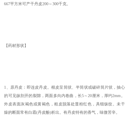
667平方米可产干丹皮200～300千克。
【药材形状】
1、原丹皮：即连皮丹皮。根皮呈筒状、半筒状或破碎筒片状，抽心
的可见纵剖开的裂隙，两面多向内卷曲，长5～20厘米，厚约2mm。
外皮表面灰褐色或黄褐色，粗皮脱落处显粉红色，具细纵纹。未干
燥的断面常有白霜(丹皮酚)析出。有丹皮特有的香气，味微苦辛。