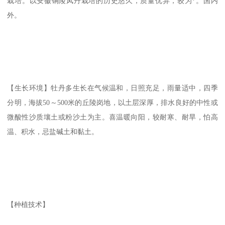
栽培。以安徽铜陵凤丹栽培的历史悠久，质量优异，较为*。国内
外。
【生长环境】牡丹多生长在气候温和，日照充足，雨量适中，四季
分明，海拔50～500米的丘陵岗地，以土层深厚，排水良好的中性或
微酸性沙质壤土或粉沙土为主。喜温暖向阳，较耐寒、耐旱，怕高
温、积水，忌盐碱土和黏土。
【种植技术】