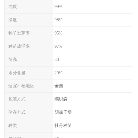
纯度
99%
净度
98%
种子发芽率
95%
种苗成活率
97%
苗高
30
水分含量
20%
适宜种植地区
全国
包装方式
编织袋
储存方式
阴凉干燥
种类
牡丹种苗