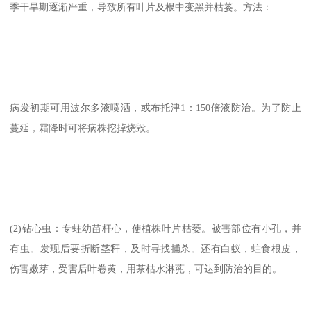
季干旱期逐渐严重，导致所有叶片及根中变黑并枯萎。方法：
病发初期可用波尔多液喷洒，或布托津1：150倍液防治。为了防止
蔓延，霜降时可将病株挖掉烧毁。
(2)钻心虫：专蛀幼苗杆心，使植株叶片枯萎。被害部位有小孔，并
有虫。发现后要折断茎秆，及时寻找捕杀。还有白蚁，蛀食根皮，
伤害嫩芽，受害后叶卷黄，用茶枯水淋蔸，可达到防治的目的。