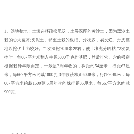
1、选地整地：土壤选择疏松肥沃，土层深厚的黄沙土，因为黑沙土
栽的心大皮薄;夹泥土、黏重土栽的根细、分枝多，易发烂。丹皮整
地以挖伏土为较好。*1次深挖70厘米左右，使土壤充分晒枯;*2次复
挖时，每667平方米翻入牛粪3000千克作基肥，然后打穴。穴的稀密
根据栽种年限而定，一般是2周年收的，株距约54厘米，行距67厘
米，每667平方米约栽1800蔸;3年收获株距60厘米，行距70厘米，每
667平方米约栽1500蔸;5周年收的株行距85厘米，每667平方米约栽
900蔸。