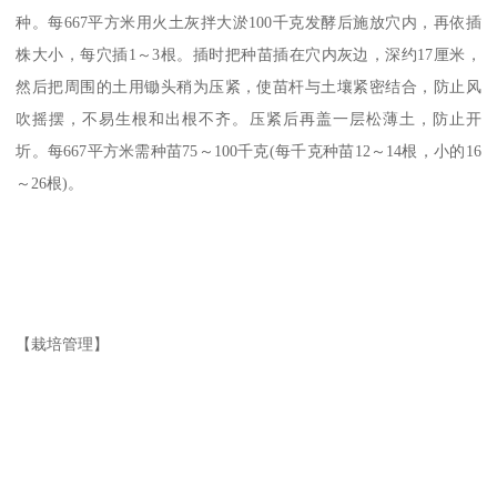
种。每667平方米用火土灰拌大淤100千克发酵后施放穴内，再依插
株大小，每穴插1～3根。插时把种苗插在穴内灰边，深约17厘米，
然后把周围的土用锄头稍为压紧，使苗杆与土壤紧密结合，防止风
吹摇摆，不易生根和出根不齐。压紧后再盖一层松薄土，防止开
圻。每667平方米需种苗75～100千克(每千克种苗12～14根，小的16
～26根)。
【栽培管理】