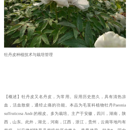
牡丹皮种植技术与栽培管理
【概述】牡丹皮又名丹皮，为常用。应用历史悠久，具有清热凉
血，活血散瘀，通经止痛的功能。本品为毛茛科植物牡丹Paeonia
suffruticosa Andr.的根皮。多为栽培。主产于安徽，四川，湖南，陕
西，山东。此外，湖北，河南，江西，浙江，贵州，云南等地均有