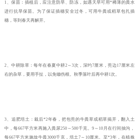
1、保苗：插植后，应注意防旱、防冻，如遇天旱可用*稀薄的粪水
进行抗旱保苗。为了保证插穗安全过冬，可用牛粪或稻草包扎插
穗，等到春天再解开。
2、中耕除草：每年在春夏中耕2～3次，深约7厘米，蔸边17厘米左
右的杂草，要用手扯，以免锄伤根。秋季落叶后再中耕1次。
3、追肥培土：栽后*2年春，把包蔸的牛粪草或稻草揭开，翻入土
中，每667平方米再施入粪尿250～500千克。9～10月在行间抽沟，
每667平方米施放牛粪3000千克，培土7～10厘米。至*3年，在植株