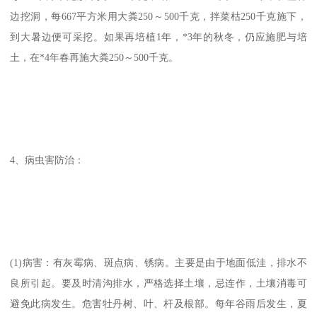
边挖洞，每667平方米用大粪250～500千克，拌菜枯250千克施下，
到大暑边便可采挖。如果再培植1年，*3年的秋冬，仍应施肥与培
土，在*4年春再施大粪250～500千克。
4、病虫害防治：
(1)病害：有灰霉病、斑点病、锈病。主要是由于地面低洼，排水不
良所引起。要及时清沟排水，严格选择土壤，忌连作，土壤消毒可
避免此病发生。危害牡丹树、叶、杆及根部。每年谷雨后发生，夏