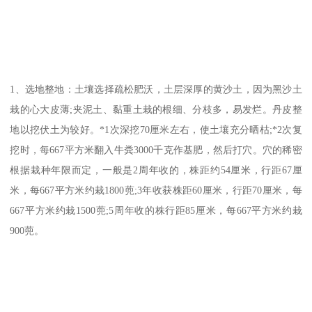
1、选地整地：土壤选择疏松肥沃，土层深厚的黄沙土，因为黑沙土
栽的心大皮薄;夹泥土、黏重土栽的根细、分枝多，易发烂。丹皮整
地以挖伏土为较好。*1次深挖70厘米左右，使土壤充分晒枯;*2次复
挖时，每667平方米翻入牛粪3000千克作基肥，然后打穴。穴的稀密
根据栽种年限而定，一般是2周年收的，株距约54厘米，行距67厘
米，每667平方米约栽1800蔸;3年收获株距60厘米，行距70厘米，每
667平方米约栽1500蔸;5周年收的株行距85厘米，每667平方米约栽
900蔸。