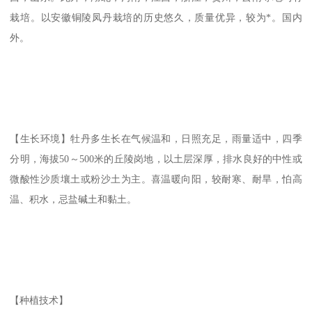
栽培。以安徽铜陵凤丹栽培的历史悠久，质量优异，较为*。国内
外。
【生长环境】牡丹多生长在气候温和，日照充足，雨量适中，四季
分明，海拔50～500米的丘陵岗地，以土层深厚，排水良好的中性或
微酸性沙质壤土或粉沙土为主。喜温暖向阳，较耐寒、耐旱，怕高
温、积水，忌盐碱土和黏土。
【种植技术】