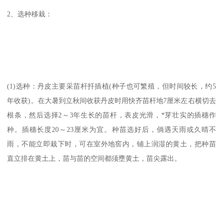
2、选种移栽：
(1)选种：丹皮主要采苗杆扦插植(种子也可繁殖，但时间较长，约5
年收获)。在大暑到立秋间收获丹皮时用快齐苗杆地7厘米左右横切去
根条，然后选择2～3年生长的苗杆，表皮光滑，*芽壮实的插穗作
种。插穗长度20～23厘米为宜。种苗选好后，倘遇天雨或久晴不
雨，不能立即栽下时，可在室外地窖内，铺上润湿的黄土，把种苗
直立排在黄土上，苗与苗的空间都须壅黄土，苗尖露出。