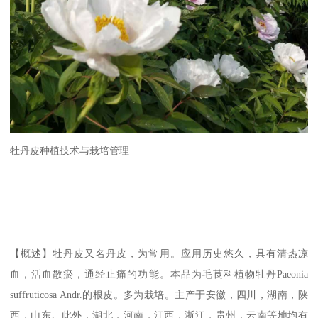
牡丹皮种植技术与栽培管理
【概述】牡丹皮又名丹皮，为常用。应用历史悠久，具有清热凉
血，活血散瘀，通经止痛的功能。本品为毛茛科植物牡丹Paeonia
suffruticosa Andr.的根皮。多为栽培。主产于安徽，四川，湖南，陕
西，山东。此外，湖北，河南，江西，浙江，贵州，云南等地均有