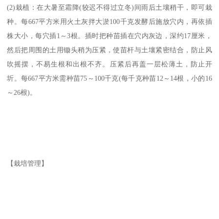
(2)栽植：在大暑至霜降(较迟不得过立冬)间雨后土壤稍干，即可栽
种。每667平方米用火土灰拌大淤100千克发酵后施放穴内，再依插
株大小，每穴插1～3根。插时把种苗插在穴内灰边，深约17厘米，
然后把周围的土用锄头稍为压紧，使苗杆与土壤紧密结合，防止风
吹摇摆，不易生根和出根不齐。压紧后再盖一层松薄土，防止开
圻。每667平方米需种苗75～100千克(每千克种苗12～14根，小的16
～26根)。
【栽培管理】