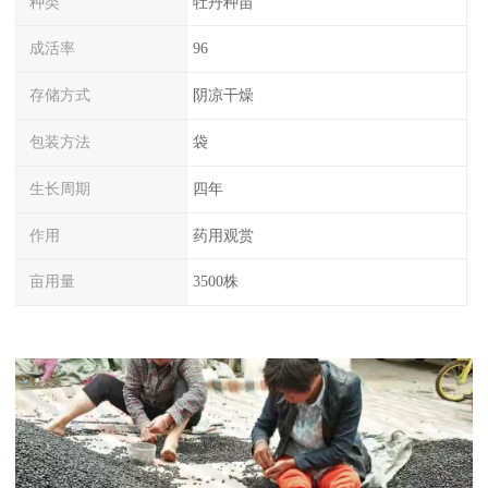
种类
牡丹种苗
成活率
96
存储方式
阴凉干燥
包装方法
袋
生长周期
四年
作用
药用观赏
亩用量
3500株