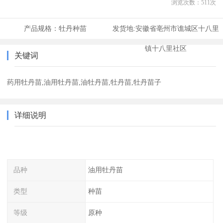
浏览次数：
511
次
产品规格：
牡丹种苗
发货地:
安徽省亳州市谯城区十八里
镇十八里社区
关键词
药用牡丹苗,油用牡丹苗,油牡丹苗,牡丹苗,牡丹苗子
详细说明
品种
油用牡丹苗
类型
种苗
等级
原种