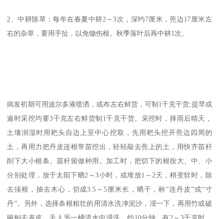
2、中耕除草：每年在春夏中耕2～3次，深约7厘米，蔸边17厘米左
右的杂草，要用手扯，以免锄伤根。秋季落叶后再中耕1次。
病发初期可用波尔多液喷洒，或布
左右鲜货，可制1千克干货;提早或
逾时采挖均要3千克左右鲜货制1千克干货。采挖时，择雨后晴天，
土壤润湿时用耙头自边上至中心挖取，先用耙头挖开蔸边四周的
土，再用力把丹皮连根带苗挖出，轻轻敲去蔸上的土，用快齐苗杆
削下大小根条。苗杆留做种用。加工时，把切下的根按大、中、小
分别处理，放于太阳下晒2～3小时，或堆放1～2天，稍变软时，除
去须根，抽去木心，切成3.5～5厘米长，晒干，称“连丹皮”或“寸
丹”。另外，选择条根粗壮的用清水洗净泥沙，浸一下，再用竹或破
碗刨去表皮，丢人另一桶清水中浸洗，约10分钟，有2～3千克时，