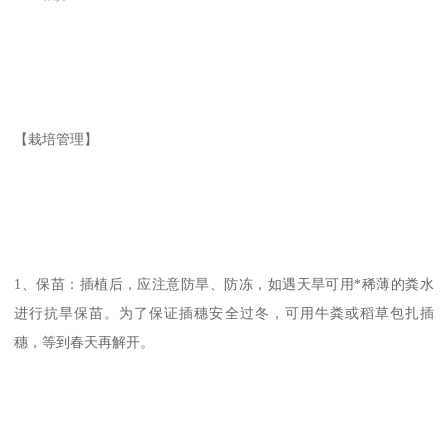
【栽培管理】
1、保苗：插植后，应注意防旱、防冻，如遇天旱可用*稀薄的粪水
进行抗旱保苗。为了保证插穗安全过冬，可用牛粪或稻草包扎插
穗，等到春天再解开。