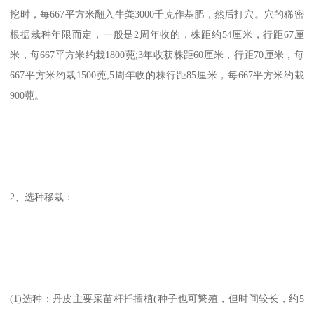
挖时，每667平方米翻入牛粪3000千克作基肥，然后打穴。穴的稀密
根据栽种年限而定，一般是2周年收的，株距约54厘米，行距67厘
米，每667平方米约栽1800蔸;3年收获株距60厘米，行距70厘米，每
667平方米约栽1500蔸;5周年收的株行距85厘米，每667平方米约栽
900蔸。
2、选种移栽：
(1)选种：丹皮主要采苗杆扦插植(种子也可繁殖，但时间较长，约5