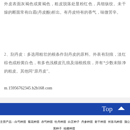
外皮表面灰褐色或黄褐色，粗皮脱落处显粉红色，具细纵纹。未干
燥的断面常有白霜(丹皮酚)析出。有丹皮特有的香气，味微苦辛。
2、刮丹皮：多选用粗壮的根条作刮丹皮的原料。外表有刮痕，淡红
棕色或粉黄白色，有多色浅横皮孔痕及须根残痕，并有*少数未除净
的粗皮。其他同“原丹皮”。
m.15956762345.b2b168.com
Top
主营产品：白芍种苗 菊花种苗 赤芍种苗 牡丹种苗 白芷种子 丹参种苗 射干种苗 何首乌种苗 蒲公
英种子 桔梗种苗