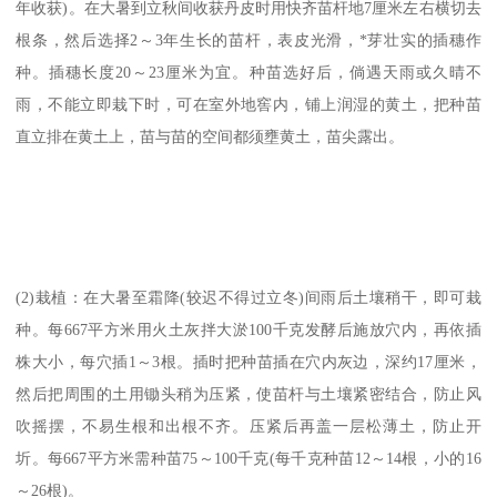
年收获)。在大暑到立秋间收获丹皮时用快齐苗杆地7厘米左右横切去
根条，然后选择2～3年生长的苗杆，表皮光滑，*芽壮实的插穗作
种。插穗长度20～23厘米为宜。种苗选好后，倘遇天雨或久晴不
雨，不能立即栽下时，可在室外地窖内，铺上润湿的黄土，把种苗
直立排在黄土上，苗与苗的空间都须壅黄土，苗尖露出。
(2)栽植：在大暑至霜降(较迟不得过立冬)间雨后土壤稍干，即可栽
种。每667平方米用火土灰拌大淤100千克发酵后施放穴内，再依插
株大小，每穴插1～3根。插时把种苗插在穴内灰边，深约17厘米，
然后把周围的土用锄头稍为压紧，使苗杆与土壤紧密结合，防止风
吹摇摆，不易生根和出根不齐。压紧后再盖一层松薄土，防止开
圻。每667平方米需种苗75～100千克(每千克种苗12～14根，小的16
～26根)。