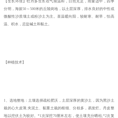
【生长环境】牡丹多生长在气候温和，日照充足，雨量适中，四季
分明，海拔50～500米的丘陵岗地，以土层深厚，排水良好的中性或
微酸性沙质壤土或粉沙土为主。喜温暖向阳，较耐寒、耐旱，怕高
温、积水，忌盐碱土和黏土。
【种植技术】
1、选地整地：土壤选择疏松肥沃，土层深厚的黄沙土，因为黑沙土
栽的心大皮薄;夹泥土、黏重土栽的根细、分枝多，易发烂。丹皮整
地以挖伏土为较好。*1次深挖70厘米左右，使土壤充分晒枯;*2次复