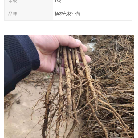
等级
1级
品牌
畅农药材种苗