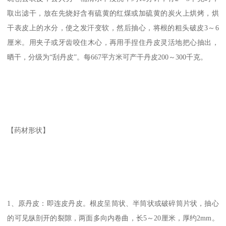
取出滤干，放在先烧好含有硫黄的红煤或加硫黄的炭火上烘烤，烘
干表皮上的水分，使之发汗变软，然后抽心，将根的粗头破皮3～6
厘米。用夹子或牙齿咬住木心，再用手捏住丹皮灵活地把心抽出，
晒干，分级为“刮丹皮”。每667平方米可产干丹皮200～300千克。
【药材形状】
1、原丹皮：即连皮丹皮。根皮呈筒状、半筒状或破碎筒片状，抽心
的可见纵剖开的裂隙，两面多向内卷曲，长5～20厘米，厚约2mm。