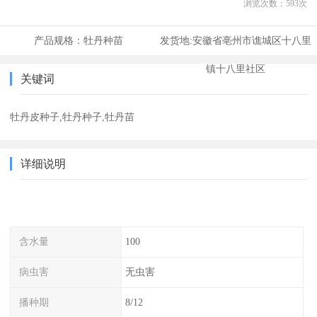
浏览次数：
593
次
产品规格：
牡丹种苗
发货地:
安徽省亳州市谯城区十八里
镇十八里社区
关键词
牡丹皮种子,牡丹种子,牡丹苗
详细说明
含水量
100
病虫害
无虫害
播种期
8/12