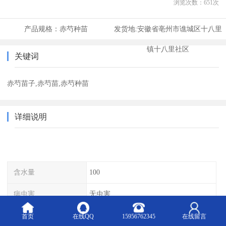
浏览次数：
651
次
产品规格：
赤芍种苗
发货地:
安徽省亳州市谯城区十八里
镇十八里社区
关键词
赤芍苗子,赤芍苗,赤芍种苗
详细说明
含水量
100
病虫害
无虫害
播种期
8/12
首页
在线QQ
15956762345
在线留言