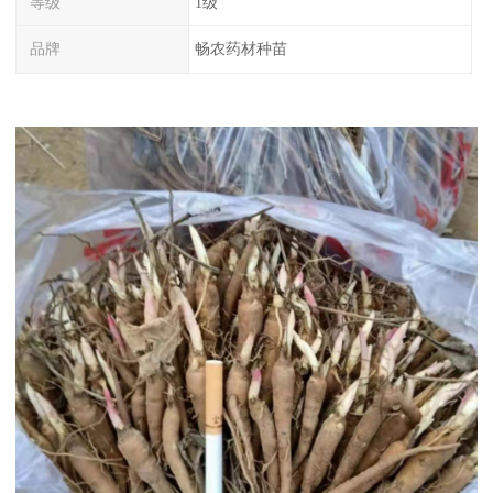
等级
1级
品牌
畅农药材种苗