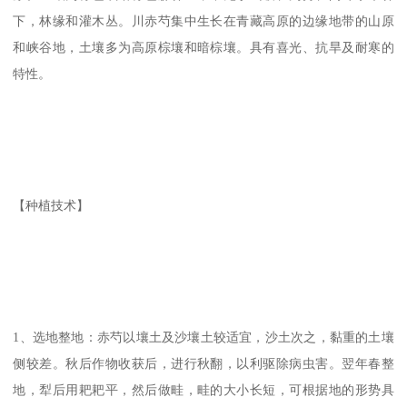
下，林缘和灌木丛。川赤芍集中生长在青藏高原的边缘地带的山原
和峡谷地，土壤多为高原棕壤和暗棕壤。具有喜光、抗旱及耐寒的
特性。
【种植技术】
1、选地整地：赤芍以壤土及沙壤土较适宜，沙土次之，黏重的土壤
侧较差。秋后作物收获后，进行秋翻，以利驱除病虫害。翌年春整
地，犁后用耙耙平，然后做畦，畦的大小长短，可根据地的形势具