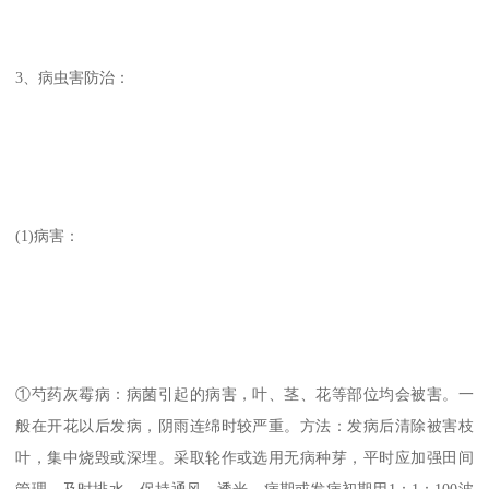
3、病虫害防治：
(1)病害：
①芍药灰霉病：病菌引起的病害，叶、茎、花等部位均会被害。一
般在开花以后发病，阴雨连绵时较严重。方法：发病后清除被害枝
叶，集中烧毁或深埋。采取轮作或选用无病种芽，平时应加强田间
管理，及时排水，保持通风、透光。病期或发病初期用1：1：100波