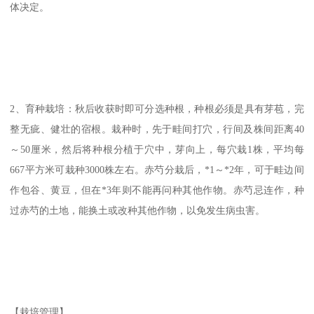
体决定。
2、育种栽培：秋后收获时即可分选种根，种根必须是具有芽苞，完
整无疵、健壮的宿根。栽种时，先于畦间打穴，行间及株间距离40
～50厘米，然后将种根分植于穴中，芽向上，每穴栽1株，平均每
667平方米可栽种3000株左右。赤芍分栽后，*1～*2年，可于畦边间
作包谷、黄豆，但在*3年则不能再问种其他作物。赤芍忌连作，种
过赤芍的土地，能换土或改种其他作物，以免发生病虫害。
【栽培管理】