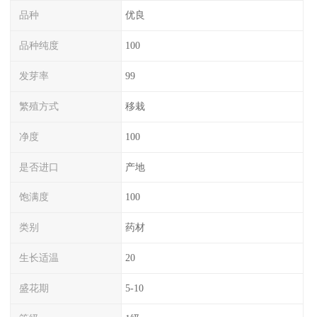
品种
优良
品种纯度
100
发芽率
99
繁殖方式
移栽
净度
100
是否进口
产地
饱满度
100
类别
药材
生长适温
20
盛花期
5-10