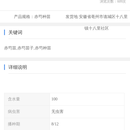
浏览次数：
609
次
产品规格：
赤芍种苗
发货地:
安徽省亳州市谯城区十八里
镇十八里社区
关键词
赤芍苗,赤芍苗子,赤芍种苗
详细说明
含水量
100
病虫害
无虫害
播种期
8/12