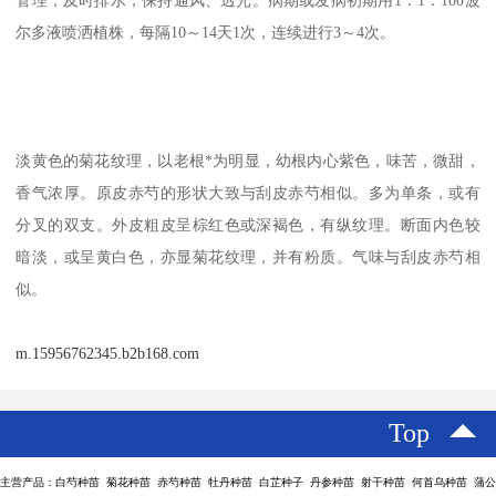
尔多液喷洒植株，每隔10～14天1次，连续进行3～4次。
淡黄色的菊花纹理，以老根*为明显，幼根内心紫色，味苦，微甜，
香气浓厚。原皮赤芍的形状大致与刮皮赤芍相似。多为单条，或有
分叉的双支。外皮粗皮呈棕红色或深褐色，有纵纹理。断面内色较
暗淡，或呈黄白色，亦显菊花纹理，并有粉质。气味与刮皮赤芍相
似。
m.15956762345.b2b168.com
Top
主营产品：白芍种苗 菊花种苗 赤芍种苗 牡丹种苗 白芷种子 丹参种苗 射干种苗 何首乌种苗 蒲公