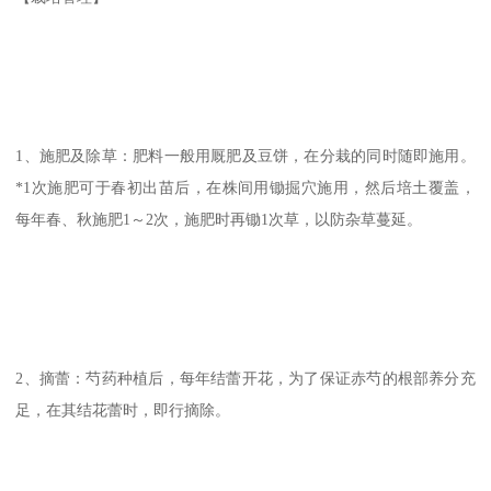
1、施肥及除草：肥料一般用厩肥及豆饼，在分栽的同时随即施用。
*1次施肥可于春初出苗后，在株间用锄掘穴施用，然后培土覆盖，
每年春、秋施肥1～2次，施肥时再锄1次草，以防杂草蔓延。
2、摘蕾：芍药种植后，每年结蕾开花，为了保证赤芍的根部养分充
足，在其结花蕾时，即行摘除。