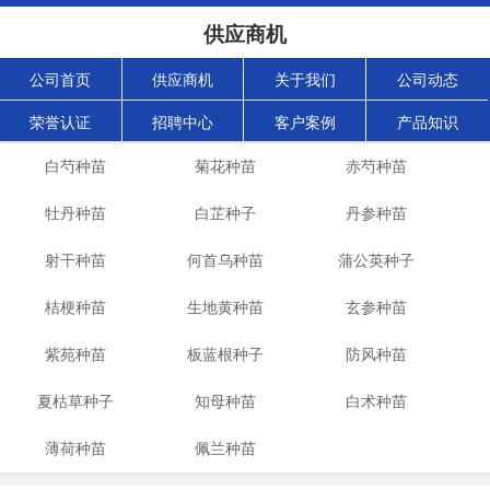
供应商机
公司首页
供应商机
关于我们
公司动态
荣誉认证
招聘中心
客户案例
产品知识
白芍种苗
菊花种苗
赤芍种苗
牡丹种苗
白芷种子
丹参种苗
射干种苗
何首乌种苗
蒲公英种子
桔梗种苗
生地黄种苗
玄参种苗
紫苑种苗
板蓝根种子
防风种苗
夏枯草种子
知母种苗
白术种苗
薄荷种苗
佩兰种苗